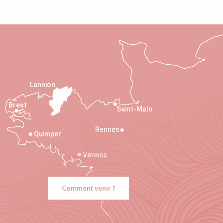
Lannion
Brest
Saint-Malo
Rennes
Quimper
Vannes
Comment venir ?