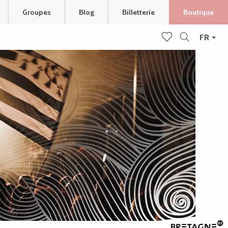
Groupes
Blog
Billetterie
Boutique
FR
Recherche
Voir les favoris