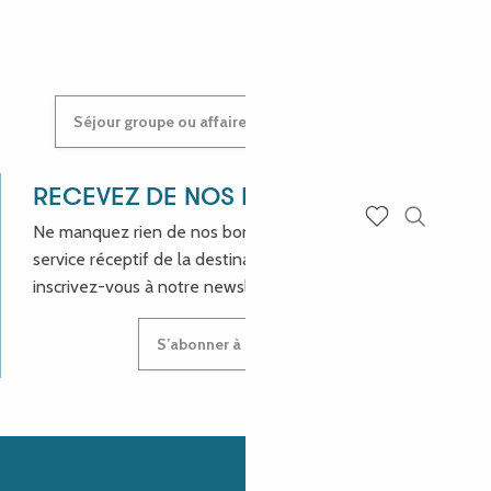
ANASTASIYA
Séjour groupe ou affaires : contactez-nous !
RECEVEZ DE NOS NOUVELLES !
Ne manquez rien de nos bons plans et aux actualités du
Recherch
Voir les favoris
service réceptif de la destination Côte de Granit Rose,
inscrivez-vous à notre newsletter.
S’abonner à la newsletter