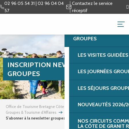
Aller
02 96 05 54 31 | 02 96 04 04
Contactez le service
au
57
réceptif
contenu
GROUPES & TOURISME 
principal
GROUPES
LES VISITES GUIDÉE
INSCRIPTION NEWSLETTER
LES JOURNÉES GROU
GROUPES
LES SÉJOURS GROUP
NOUVEAUTÉS 2026/2
Office de Tourisme Bretagne Côte de Granit Rose
Groupes & Tourisme d’Affaires
S’abonner à la newsletter groupes
NOS CIRCUITS COMM
LA CÔTE DE GRANIT 