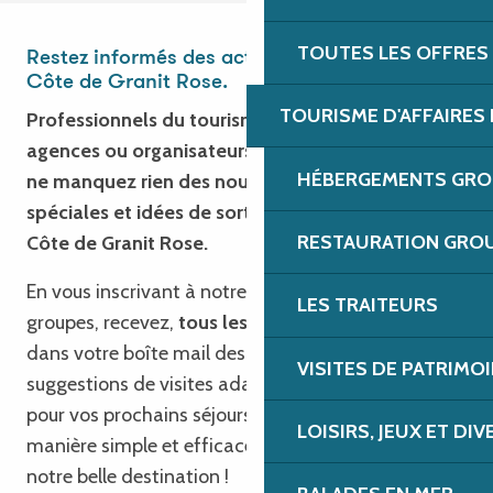
TOUTES LES OFFRES
Restez informés des actualités groupes sur la
Côte de Granit Rose.
TOURISME D'AFFAIRES 
Professionnels du tourisme, associations,
agences ou organisateurs de séjours, entreprises :
HÉBERGEMENTS GROU
ne manquez rien des nouveautés, offres
spéciales et idées de sorties, team building sur la
RESTAURATION GROU
Côte de Granit Rose.
En vous inscrivant à notre newsletter dédiée aux
LES TRAITEURS
groupes, recevez,
tous les trimestres
, directement
dans votre boîte mail des infos pratiques, des
VISITES DE PATRIMOI
suggestions de visites adaptées, et des inspirations
pour vos prochains séjours en Bretagne. Une
LOISIRS, JEUX ET DI
manière simple et efficace de rester connectés à
notre belle destination !