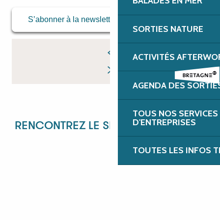
BALADES EN MER
S’abonner à la newsletter
SORTIES NATURE
ACTIVITÉS AFTERWO
AGENDA DES SORTIE
TOUS NOS SERVICES
D'ENTREPRISES
RENCONTREZ LE SERVICE RÉCEPTIF !
TOUTES LES INFOS T
ANGÉLIQUE