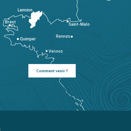
Lannion
Brest
Saint-Malo
Rennes
Quimper
Vannes
Comment venir ?