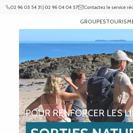
Aller
02 96 05 54 31 | 02 96 04 04 57
Contactez le service réc
au
contenu
GROUPES
TOURISME
principal
POUR RENFORCER LES L