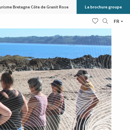
urisme Bretagne Côte de Granit Rose
La brochure groupe
FR
Recherche
Voir les favoris