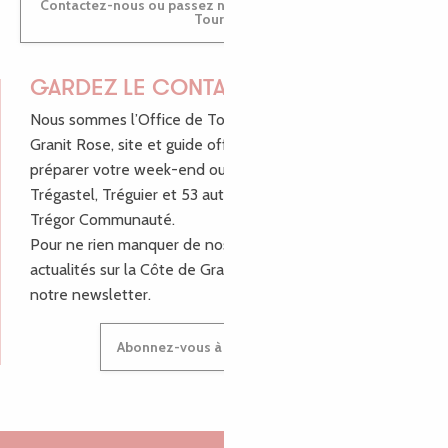
Contactez-nous ou passez nous voir dans nos Offices de
Tourisme
GARDEZ LE CONTACT !
Nous sommes l’Office de Tourisme Bretagne - Côte de
Granit Rose, site et guide officiel pour vous aider à
préparer votre week-end ou vos vacances à Lannion,
Trégastel, Tréguier et 53 autres communes de Lannion-
Trégor Communauté.
Pour ne rien manquer de nos bons plans et nos
actualités sur la Côte de Granit Rose, inscrivez-vous à
notre newsletter.
Abonnez-vous à notre newsletter