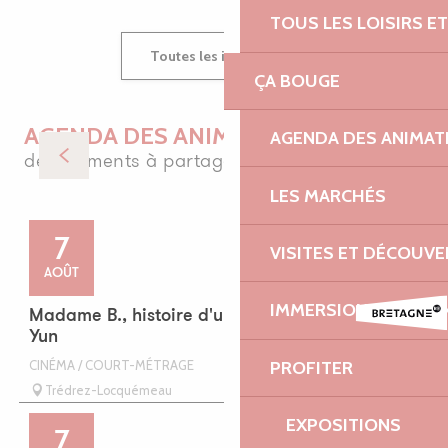
TOUS LES LOISIRS 
Toutes les inspirations
ÇA BOUGE
AGENDA DES ANIMATIONS
AGENDA DES ANIMAT
des moments à partager
Festivals et soirées
LES MARCHÉS
d'été
7
VISITES ET DÉCOUV
AOÛT
IMMERSION BRETON
Madame B., histoire d'une nord-coréenne, Jéro
Yun
PROFITER
CINÉMA / COURT-MÉTRAGE
Trédrez-Locquémeau
EXPOSITIONS
7