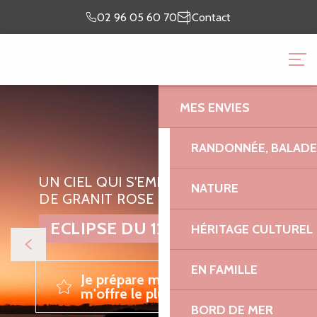
Aller
Je prépare
Je suis sur
02 96 05 60 70
Contact
au
mon séjour
place
contenu
OFFICE DE TOURISME 
principal
GRANIT ROSE
MES ENVIES
RANDONNÉE, BALADES
UN CIEL QUI S'EMBRASE SUR LA CÔTE
NATURE
DE GRANIT ROSE
ECLIPSE DU 12 AOÛT 2026
HÉRITAGE CULTUREL
EN FAMILLE
Je prépare ma soirée éclipse et
m'offre le plus beau point de vue
BORD DE MER