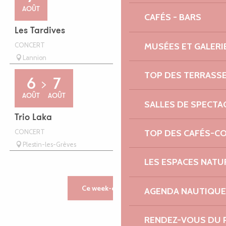
AOÛT
CAFÉS - BARS
Les Tardives
MUSÉES ET GALERI
CONCERT
Lannion
TOP DES TERRASS
6
7
AOÛT
AOÛT
SALLES DE SPECTA
Trio Laka
TOP DES CAFÉS-C
CONCERT
Plestin-les-Grèves
LES ESPACES NATU
Ce week-end
Cette semaine
AGENDA NAUTIQUE
RENDEZ-VOUS DU 
Tout l'agenda