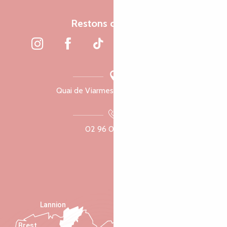
Restons connectés
Quai de Viarmes, 22300 Lannion
02 96 05 60 70
Lannion
Brest