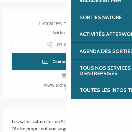
BALADES EN MER
Ouverture et coordonnées
SORTIES NATURE
Horaires non définis
Voir les horaires
ACTIVITÉS AFTERWO
02 96 92 19
▒▒
AGENDA DES SORTIE
Contacter par email
TOUS NOS SERVICES
D'ENTREPRISES
www.arche-sillon.com
TOUTES LES INFOS T
Description
Les salles culturelles du Sillon et du Théâtre de 
l'Arche proposent une large palette de spectacles 