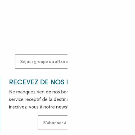
ANGÉLIQUE
ANASTASIYA
Séjour groupe ou affaires : contactez-nous !
RECEVEZ DE NOS NOUVELLES !
Ne manquez rien de nos bons plans et aux actualités du
service réceptif de la destination Côte de Granit Rose,
inscrivez-vous à notre newsletter.
S’abonner à la newsletter