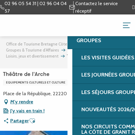
Aller
02 96 05 54 31 | 02 96 04 04
Contactez le service
au
57
réceptif
contenu
GROUPES & TOURISME 
principal
GROUPES
Office de Tourisme Bretagne Côte de Granit Rose
Groupes & Tourisme d’Affaires
Team building et incentives
Loisirs, jeux et divertissement
Théâtre de l'Arche
LES VISITES GUIDÉE
LES JOURNÉES GROU
Théâtre de l'Arche
EQUIPEMENTS CULTURELS ET CULTURE
LES SÉJOURS GROUP
Place de la République, 22220 Tréguier
M'y rendre
NOUVEAUTÉS 2026/2
J'y vais en train !
Ajouter aux favoris
Partager
NOS CIRCUITS COMM
LA CÔTE DE GRANIT 