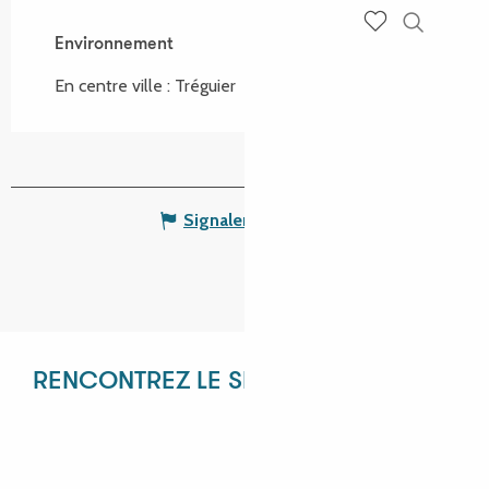
Environnement
Environnement
Recherch
Voir les favoris
En centre ville :
Tréguier
Signaler une erreur
RENCONTREZ LE SERVICE RÉCEPTIF !