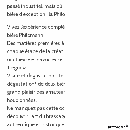
passé industriel, mais où l’on brasse désormais une
bière d’exception : la Philomenn.
Vivez l’expérience complète de la fabrication de la
bière Philomenn :
Des matières premières à la dégustation : Explorez
chaque étape de la création de cette bière belle,
onctueuse et savoureuse, entièrement « made in
Trégor ».
Visite et dégustation : Terminez votre visite par la
dégustation* de deux bières distinctes, pour le plus
grand plaisir des amateurs de saveurs maltées et
houblonnées.
Ne manquez pas cette occasion unique de
découvrir l’art du brassage dans un cadre
authentique et historique !