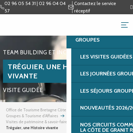
Aller
02 96 05 54 31 | 02 96 04 04
Contactez le service
au
57
réceptif
contenu
GROUPES & TOURISME 
principal
GROUPES
TEAM BUILDING ET INCENTIVES
LES VISITES GUIDÉE
TRÉGUIER, UNE HISTOIRE
LES JOURNÉES GROU
VIVANTE
VISITE GUIDÉE
LES SÉJOURS GROUP
NOUVEAUTÉS 2026/2
Office de Tourisme Bretagne Côte de Granit Rose
Groupes & Tourisme d’Affaires
Team building et incentives
Visites de patrimoine & savoir-faire
NOS CIRCUITS COMM
Tréguier, une Histoire vivante
LA CÔTE DE GRANIT 