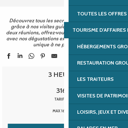
TOUTES LES OFFRES
Découvrez tous les secrets des lieux historiques
grâce à nos visites guidées captivantes. Entre
TOURISME D'AFFAIRES 
deux réunions, offrez-vous une pause bien méritée
avec nos dégustations exclusives. Une expérience
unique à ne pas manquer !
HÉBERGEMENTS GROU
RESTAURATION GROU
3 HEURES
LES TRAITEURS
316
€
VISITES DE PATRIMOI
TARIF 2025
MAX 16 PERS.
LOISIRS, JEUX ET DI