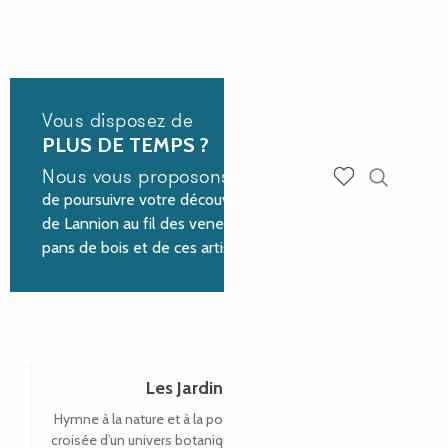
Vous disposez de
PLUS DE TEMPS ?
Nous vous proposons
de poursuivre votre découverte de la ville historique
Recherch
Voir les favoris
de Lannion au fil des venelles pavées aux maisons à
pans de bois et de ces artistes et artisans d’art !
Les Jardins de Kerdalo
Hymne à la nature et à la poésie, en bordure du Jaudy et à la
croisée d’un univers botanique et romantique, grand parc de