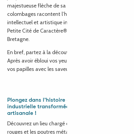
majestueuse flèche de sa cathédrale, les maisons à
colombages racontent l’histoire d’un rayonnement
intellectuel et artistique intense, faisant de cette
Petite Cité de Caractère® un incontournable de la
Bretagne.
En bref, partez à la découverte de l’âme bretonne !
Après avoir ébloui vos yeux, il est temps de réveiller
vos papilles avec les saveurs locales.
Plongez dans l’histoire d’une ancienne friche
industrielle transformée en brasserie
artisanale !
Découvrez un lieu chargé d’histoire où les briques
rouges et les poutres métalliques racontent le