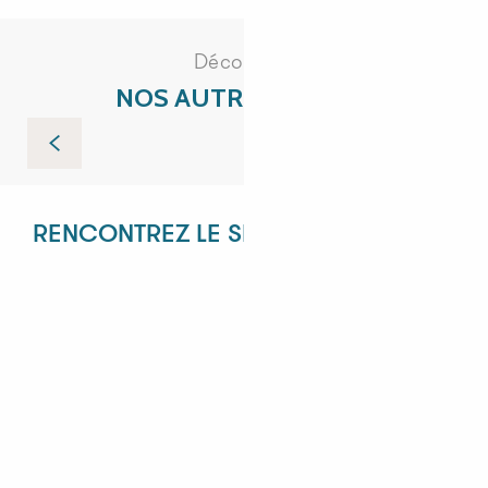
Découvrez
NOS AUTRES VISITES
Barriques & distillats : un savoir-faire français
RENCONTREZ LE SERVICE RÉCEPTIF !
ANGÉLIQUE
ANASTASIYA