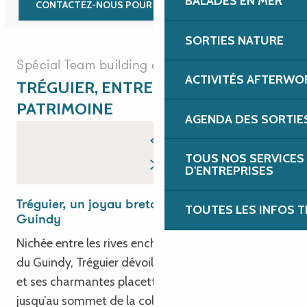
BALADES EN MER
CONTACTEZ-NOUS POUR VOTRE TEAM BUILDING
SORTIES NATURE
Spécial Team building et incentives
ACTIVITÉS AFTERWO
TRÉGUIER, ENTRE TERROIR &
PATRIMOINE
AGENDA DES SORTIE
TOUS NOS SERVICES
D'ENTREPRISES
Tréguier, un joyau breton entre Jaudy et
TOUTES LES INFOS T
Guindy
Nichée entre les rives enchanteresses du Jaudy et
du Guindy, Tréguier dévoile ses ruelles pittoresques
et ses charmantes placettes, s’étirant du port
jusqu’au sommet de la colline. Sous l’égide de la