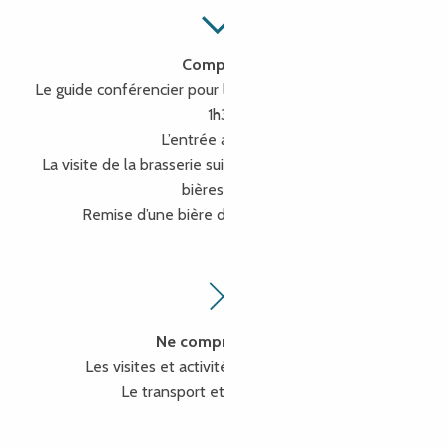
Comprend :
Le guide conférencier pour la visite guidée de Tréguier |
1h30
L’entrée au Cloître
La visite de la brasserie suivie d’une dégustation de 2
bières| 1h00
Remise d’une bière de 75 cl par personne
Ne comprend pas :
Les visites et activités non mentionnées
Le transport et les assurances