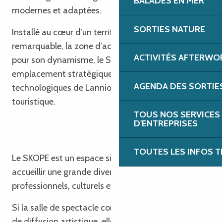
BALADES EN MER
modernes et adaptées.
SORTIES NATURE
Installé au cœur d’un territoire naturel
remarquable, la zone d’activité Pégase, reconnue
ACTIVITÉS AFTERWO
pour son dynamisme, le SKOPE bénéficie d’un
emplacement stratégique, à proximité des pôles
AGENDA DES SORTIE
technologiques de Lannion avec l’attrait
touristique.
TOUS NOS SERVICES
D'ENTREPRISES
TOUTES LES INFOS T
Le SKOPE est un espace singulier, pensé pour
accueillir une grande diversité de rendez-vous
professionnels, culturels et festifs.
Si la salle de spectacle constitue un espace central
de diffusion artistique, elle n’est qu’une facette de