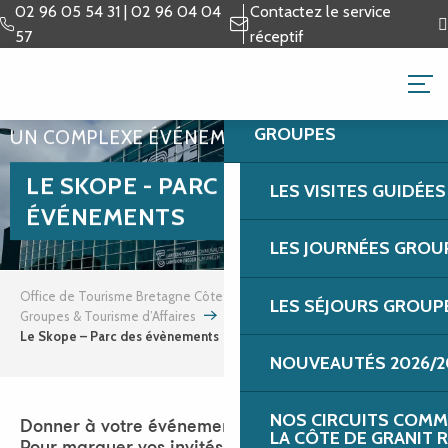
Aller
02 96 05 54 31 | 02 96 04 04
Contactez le service
au
57
réceptif
contenu
GROUPES & TOURISME 
principal
GROUPES
UN COMPLEXE ÉVÉNEMENTIEL
LE SKOPE - PARC DES
LES VISITES GUIDÉE
ÉVÉNEMENTS
LES JOURNÉES GROU
Office de Tourisme Bretagne Côte de Granit Rose
LES SÉJOURS GROUP
Groupes & Tourisme d’Affaires
Tourisme d’affaires
Le Skope – Parc des évènements
NOUVEAUTÉS 2026/2
NOS CIRCUITS COMM
Donner à votre événement l’accueil qu’il mérite!
LA CÔTE DE GRANIT 