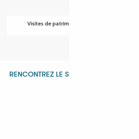
Visites de patrimoine & savoir-faire
RENCONTREZ LE SERVICE RÉCEPTIF !
ANGÉLIQUE
ANASTASIYA