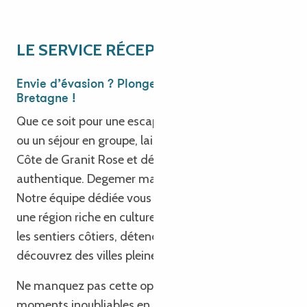
LE SERVICE RÉCEPTIF
Envie d’évasion ? Plongez dans la magie de la
Bretagne !
Que ce soit pour une escapade, un long week-end
ou un séjour en groupe, laissez-vous séduire par la
Côte de Granit Rose et découvrez notre Bretagne
authentique. Degemer mat e Breizh !
Notre équipe dédiée vous invite à explorer le Trégor,
une région riche en culture et patrimoine. Parcourez
les sentiers côtiers, détendez-vous sur les plages et
découvrez des villes pleines de charme.
Ne manquez pas cette opportunité de vivre des
moments inoubliables en Bretagne. Nous sommes