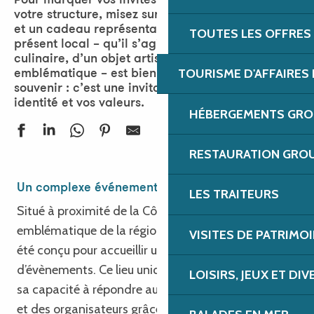
Pour marquer vos invités et valoriser l’image de
votre structure, misez sur un accueil chaleureux
et un cadeau représentatif de notre territoire. Un
TOUTES LES OFFRES
présent local – qu’il s’agisse d’une spécialité
culinaire, d’un objet artisanal ou d’un produit
TOURISME D'AFFAIRES 
emblématique – est bien plus qu’un simple
souvenir : c’est une invitation à découvrir votre
identité et vos valeurs.
HÉBERGEMENTS GROU
RESTAURATION GROU
Un complexe événementiel
LES TRAITEURS
Situé à proximité de la Côte de Granit Rose, un site
emblématique de la région, le SKOPE de Lannion a
VISITES DE PATRIMOI
été conçu pour accueillir une large variété
d’évènements. Ce lieu unique se distingue par
LOISIRS, JEUX ET DI
sa capacité à répondre aux besoins des entreprises
et des organisateurs grâce à des infrastructures