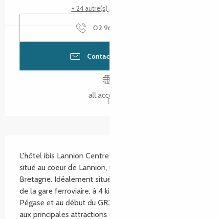
+ 24 autre(s) prestation(s)
02 96 37 03
▒▒
Contacter par email
all.accor.com
Description
L'hôtel ibis Lannion Centre côte de granit rose est 
situé au coeur de Lannion, une ville historique de 
Bretagne. Idéalement situé à seulement 50 mètre 
de la gare ferroviaire, à 4 kilomètre de la zone de 
Pégase et au début du GR34, il offre un accès facile 
aux principales attractions de la région,...