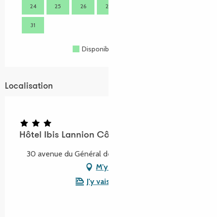
24
25
26
27
28
29
30
28
31
Disponible
Complet
Fermé
Localisation
Hôtel Ibis Lannion Côte de Granit Rose
30 avenue du Général de Gaulle, 22300 Lannion
M'y rendre
J'y vais en train !