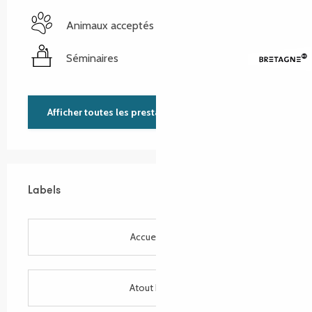
Animaux acceptés
Séminaires
Afficher toutes les prestations
Offres de prestations
Labels
Labels
Accueil Vélo
Atout France