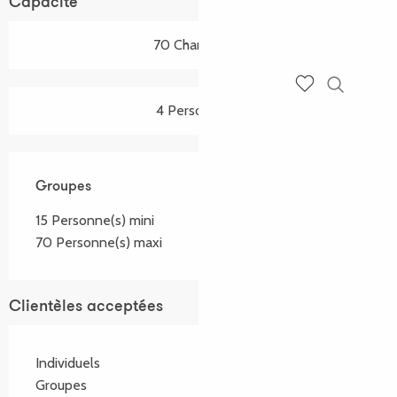
Capacité
70 Chambre(s)
Recherch
Voir les favoris
4 Personne(s)
Groupes
Groupes
15 Personne(s) mini
70 Personne(s) maxi
Clientèles acceptées
Individuels
Groupes