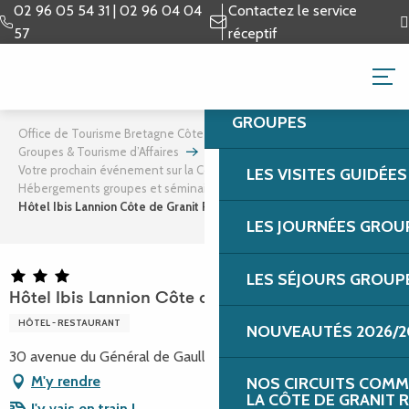
Aller
02 96 05 54 31 | 02 96 04 04
Contactez le service
au
57
réceptif
contenu
GROUPES & TOURISME 
principal
GROUPES
Office de Tourisme Bretagne Côte de Granit Rose
Groupes & Tourisme d’Affaires
Tourisme d’affaires
Votre prochain événement sur la Côte de Granit Rose
LES VISITES GUIDÉE
Hébergements groupes et séminaires
Hôtel Ibis Lannion Côte de Granit Rose
LES JOURNÉES GROU
LES SÉJOURS GROUP
Hôtel Ibis Lannion Côte de Granit Rose
HÔTEL - RESTAURANT
NOUVEAUTÉS 2026/2
30 avenue du Général de Gaulle, 22300 Lannion
M'y rendre
NOS CIRCUITS COMM
LA CÔTE DE GRANIT 
J'y vais en train !