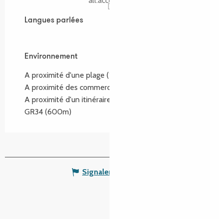
all.accor.com
Langues parlées
Langues parlées
Environnement
Environnement
A proximité d'une plage
(10km)
A proximité des commerces
(300m)
A proximité d'un itinéraire de randonnée :
GR34
(600m)
Signaler une erreur