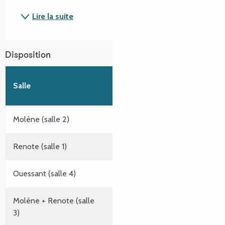
Lire la suite
Disposition
En
En
En
2
Salle
m
U
classe
banq
Molène (salle 2)
20
-
-
-
Renote (salle 1)
30
-
-
-
Ouessant (salle 4)
60
20
30
40
Molène + Renote (salle
60
50
30
40
3)