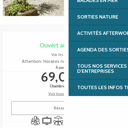
BALADES EN MER
SORTIES NATURE
ACTIVITÉS AFTERWO
Ouverture et coordonnées
Ouvert aujourd'hui
AGENDA DES SORTIE
Voir les horaires
Attention: Horaires non garantis aujourd'hui
TOUS NOS SERVICES
À partir de
D'ENTREPRISES
69,00 €
Chambre double
TOUTES LES INFOS T
Voir tous les tarifs
Réserver
Air conditionné
Télévision
Terrasse
Ascenseur
Bar / Buvette
Parking