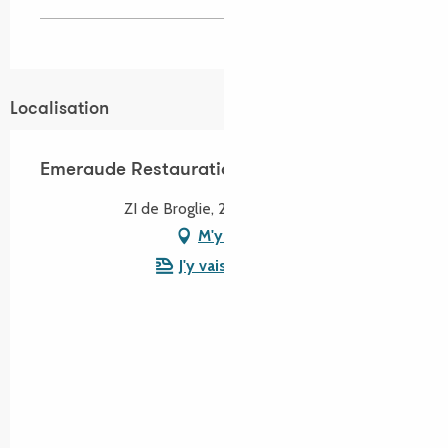
Localisation
Emeraude Restauration
ZI de Broglie, 22300 Lannion
M'y rendre
J'y vais en train !