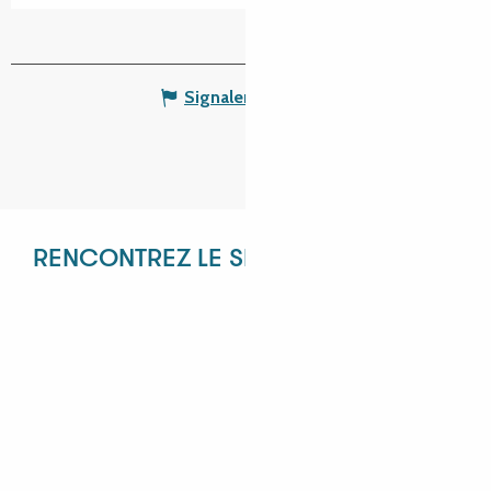
Signaler une erreur
RENCONTREZ LE SERVICE RÉCEPTIF !
ANGÉLIQUE
ANASTASIYA