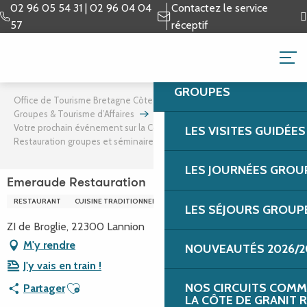
Aller
02 96 05 54 31 | 02 96 04 04
Contactez le service
au
57
réceptif
contenu
GROUPES & TOURISME 
principal
GROUPES
Office de Tourisme Bretagne Côte de Granit Rose
Groupes & Tourisme d’Affaires
Tourisme d’affaires
Votre prochain événement sur la Côte de Granit Rose
LES VISITES GUIDÉE
Restauration groupes et séminaires
Emeraude Restauration
LES JOURNÉES GROU
Emeraude Restauration
RESTAURANT
CUISINE TRADITIONNELLE
LES SÉJOURS GROUP
ZI de Broglie, 22300 Lannion
M'y rendre
NOUVEAUTÉS 2026/2
J'y vais en train !
Ajouter aux favoris
NOS CIRCUITS COMM
Partager
LA CÔTE DE GRANIT 