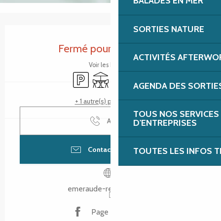
BALADES EN MER
SORTIES NATURE
Ouverture et coordonnées
Fermé pour aujourd'hui
ACTIVITÉS AFTERWO
Voir les horaires
Parking
Terrasse
Vente à emporter
Traiteur
AGENDA DES SORTIE
+ 1 autre(s) prestation(s)
TOUS NOS SERVICES
Appeler
D'ENTREPRISES
Contacter par email
TOUTES LES INFOS T
emeraude-restauration.fr
Page Facebook