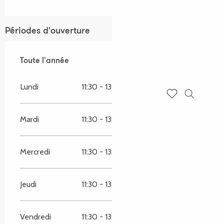
Périodes d'ouverture
Toute l'année
Toute l'année
Lundi
11:30 - 13:30
Recherch
Voir les favoris
Mardi
11:30 - 13:30
Mercredi
11:30 - 13:30
Jeudi
11:30 - 13:30
Vendredi
11:30 - 13:30