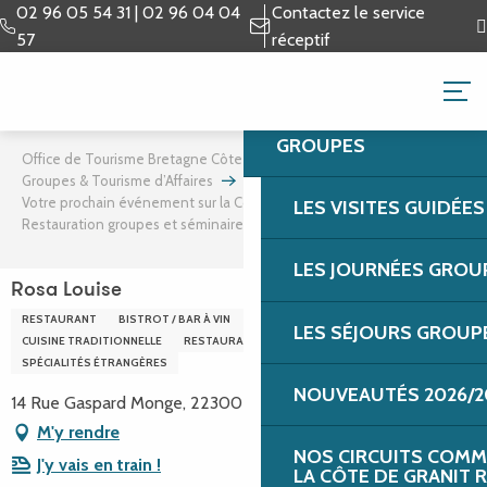
Aller
02 96 05 54 31 | 02 96 04 04
Contactez le service
au
57
réceptif
contenu
GROUPES & TOURISME 
principal
GROUPES
Office de Tourisme Bretagne Côte de Granit Rose
Groupes & Tourisme d’Affaires
Tourisme d’affaires
Votre prochain événement sur la Côte de Granit Rose
LES VISITES GUIDÉE
Restauration groupes et séminaires
Rosa Louise
LES JOURNÉES GROU
Rosa Louise
RESTAURANT
BISTROT / BAR À VIN
CUISINE CONTEMPORAINE
LES SÉJOURS GROUP
CUISINE TRADITIONNELLE
RESTAURATION À THÈME
SPÉCIALITÉS ÉTRANGÈRES
NOUVEAUTÉS 2026/2
14 Rue Gaspard Monge, 22300 Lannion
M'y rendre
NOS CIRCUITS COMM
J'y vais en train !
LA CÔTE DE GRANIT 