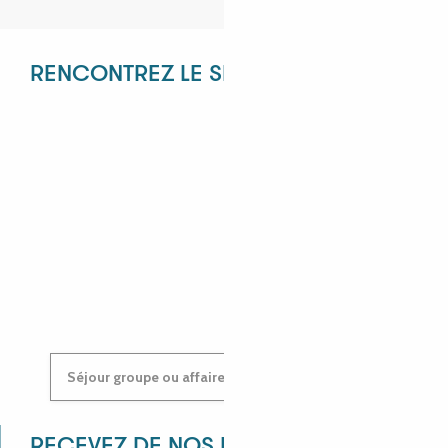
RENCONTREZ LE SERVICE RÉCEPTIF !
ANGÉLIQUE
ANASTASIYA
Séjour groupe ou affaires : contactez-nous !
RECEVEZ DE NOS NOUVELLES !