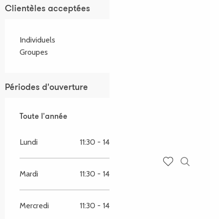
Clientèles acceptées
Individuels
Groupes
Périodes d'ouverture
Toute l'année
Toute l'année
Lundi
11:30 - 14:00
18:00 - 22:00
Recherch
Mardi
11:30 - 14:00
18:00 - 22:00
Voir les favoris
Mercredi
11:30 - 14:00
18:00 - 22:00