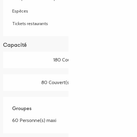
Espèces
Tickets restaurants
Capacité
180 Couvert(s)
80 Couvert(s) en terrasse
Groupes
Groupes
60 Personne(s) maxi