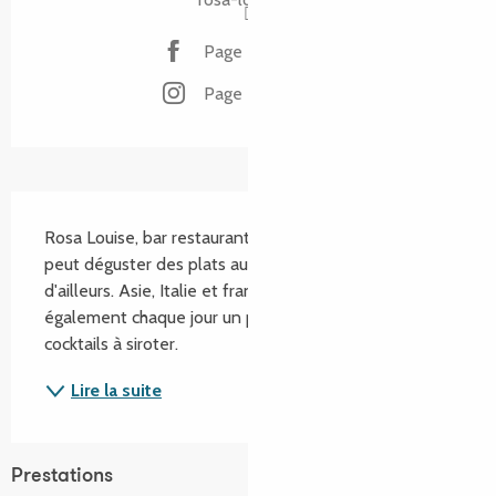
Page Facebook
Page Instagram
Description
Rosa Louise, bar restaurant festif et convivial, où l'on 
peut déguster des plats audacieux venus d'ici et 
d'ailleurs. Asie, Italie et français, on découvre 
également chaque jour un plat du jour. Délicieux 
cocktails à siroter.
Lire la suite
Prestations