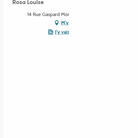
Rosa Louise
14 Rue Gaspard Monge, 22300 Lannion
M'y rendre
J'y vais en train !