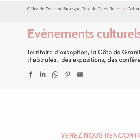
Office de Tourisme Bretagne Côte de Granit Rose
Ça bo
Evènements culturel
Territoire d’exception, la Côte de Grani
théâtrales, des expositions, des confér
Des rives et des rivages - Léguer en fête
Tud deus ar vro - Les gens d'ici
Au fil du Léguer - Léguer en fête
La Réserve Naturelle de Plounérin en image - Photographies -
Atlas de la Biodiversité - Léguer en fête
Lumière Vallée - Léguer en fête
VENEZ NOUS RENCONTR
La maison en héritage - Instants créatifs, imaginaire et préser