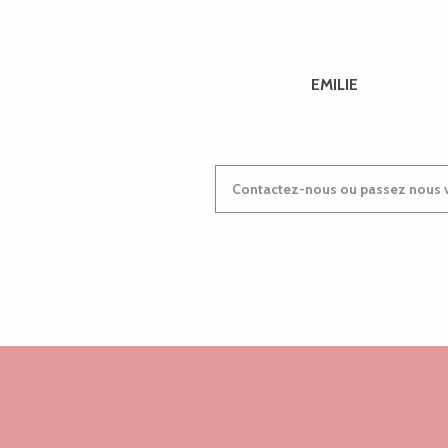
A la découverte de l'Univers invisible
La nuit étoilée
One Sky, sous un même ciel - Nouveau spectacle
EMILIE
Exposition Sous La Paille !
Macro et proxi
Contactez-nous ou passez nous v