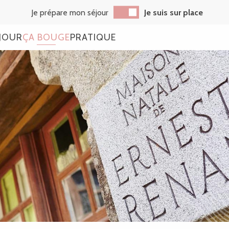
Je prépare mon séjour
Je suis sur place
JOUR
ÇA BOUGE
PRATIQUE