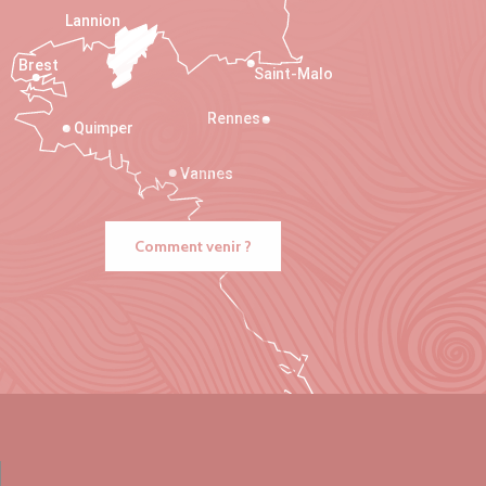
Lannion
Brest
Saint-Malo
Rennes
Quimper
Vannes
Comment venir ?