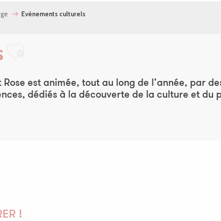
uge
Evènements culturels
s
Ajouter aux favoris
t Rose est animée, tout au long de l’année, par d
ences, dédiés à la découverte de la culture et du 
 Léguer en fête
ER !
vation