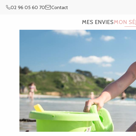
Aller
02 96 05 60 70
Contact
au
contenu
MES ENVIES
MON SÉ
principal