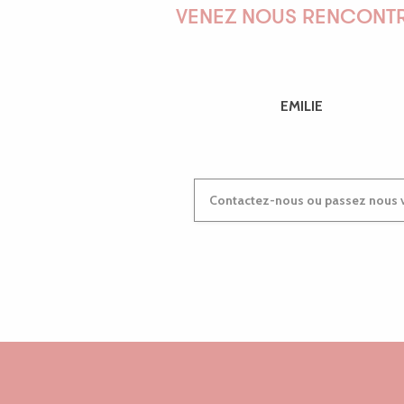
Pôle artistique de l'Etang Neuf
VENEZ NOUS RENCONTR
Tennis et padel club de Trégastel
Aire de jeux de Penvénan
Les voies du Qi
Chasse au trésor de la Vallée du Léguer - A la recherche des 9
EMILIE
Keropartz Equitation
Zooparc de Trégomeur
Contactez-nous ou passez nous v