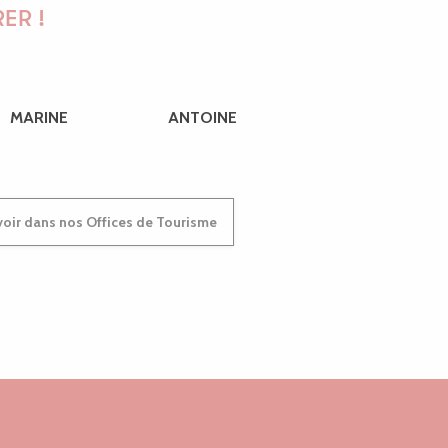
ER !
 annelets d'argent
MARINE
ANTOINE
oir dans nos Offices de Tourisme