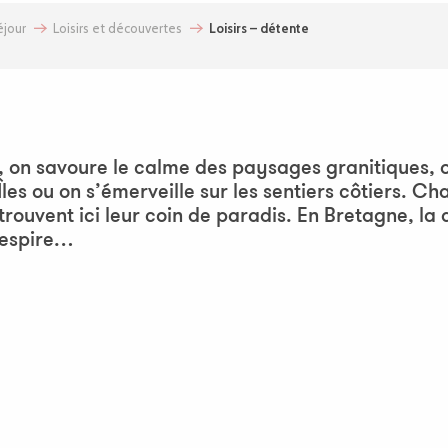
jour
Loisirs et découvertes
Loisirs – détente
uter aux favoris
, on savoure le calme des paysages granitiques, o
Îles ou on s’émerveille sur les sentiers côtiers. C
s trouvent ici leur coin de paradis. En Bretagne, la
 respire…