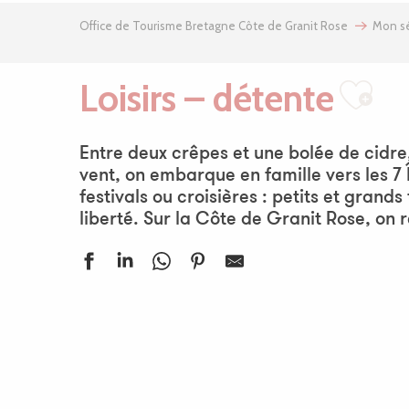
Office de Tourisme Bretagne Côte de Granit Rose
Mon sé
Loisirs – détente
Ajo
Entre deux crêpes et une bolée de cidre
vent, on embarque en famille vers les 7 
festivals ou croisières : petits et grand
liberté. Sur la Côte de Granit Rose, on
Parcours permanent d'orientation de Plouaret
Piscine Ô Trégor
Aire de loisirs du Moulin au Duc
Port de Beg Douar
Aire de loisirs de Plounévez-Moëdec