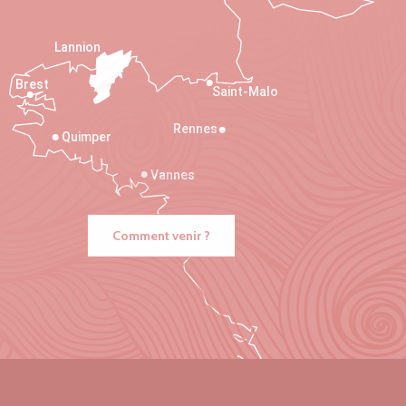
Lannion
Brest
Saint-Malo
Rennes
Quimper
Vannes
Comment venir ?