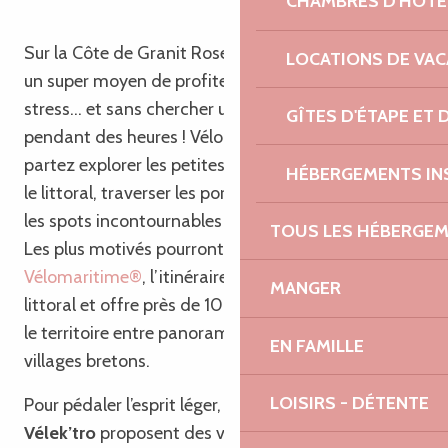
CHAMBRES D'HÔTE
Sur la Côte de Granit Rose, le vélo est clairement
LOCATIONS DE VA
un super moyen de profiter du paysage sans
stress… et sans chercher une place de parking
GÎTES D'ÉTAPE ET
pendant des heures ! Vélo classique ou électrique,
partez explorer les petites routes du Trégor, longer
HÉBERGEMENTS IN
le littoral, traverser les ports et rejoindre facilement
les spots incontournables de la côte.
TOUS LES HÉBERGE
Les plus motivés pourront même emprunter La
Vélomaritime®
, l’itinéraire cyclable qui longe le
MANGER
littoral et offre près de 100 km de découvertes sur
le territoire entre panoramas maritimes, plages et
EN FAMILLE
villages bretons.
LOISIRS - DÉTENTE
Pour pédaler l’esprit léger, des services comme
Vélek’tro
proposent des vélos à assistance