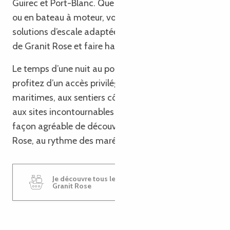
Guirec et Port-Blanc. Que vous voyagiez en voilier
ou en bateau à moteur, vous trouverez des
solutions d’escale adaptées pour rejoindre la Côte
de Granit Rose et faire halte dans l’un de ses ports.
Le temps d’une nuit au port ou d’un séjour plus long,
profitez d’un accès privilégié aux paysages
maritimes, aux sentiers côtiers, aux commerces et
aux sites incontournables du littoral breton. Une
façon agréable de découvrir la Côte de Granit
Rose, au rythme des marées et des embruns.
Je découvre tous les ports de la Côte de
Granit Rose