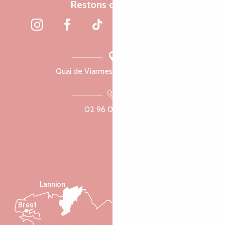
Restons connectés
Quai de Viarmes, 22300 Lannion
02 96 05 60 70
Lannion
Brest
Saint-Malo