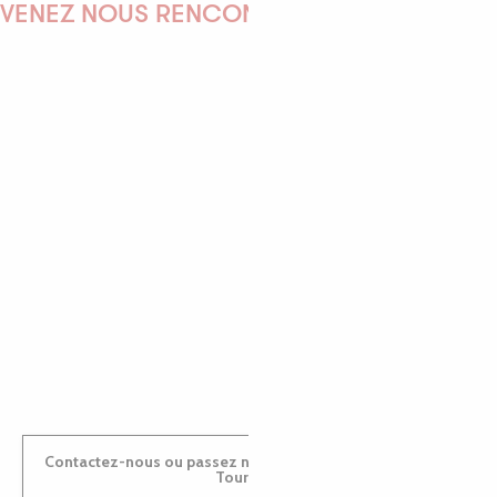
VENEZ NOUS RENCONTRER !
EMILIE
MARINE
ANTOINE
Contactez-nous ou passez nous voir dans nos Offices de
Tourisme