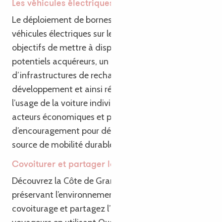
Voir les favoris
Les véhicules électriques
Le déploiement de bornes de recharges pour
véhicules électriques sur le territoire a pour
objectifs de mettre à disposition des usagers et
potentiels acquéreurs, un premier niveau de réseau
d’infrastructures de recharge; de favoriser leur
développement et ainsi réduire les émissions liées à
l’usage de la voiture individuelle; et d’adresser aux
acteurs économiques et politiques un message
d’encouragement pour développer cette nouvelle
source de mobilité durable.
Covoiturer et partager la route !
Découvrez la Côte de Granit Rose tout en
préservant l’environnement ! Optez pour le
covoiturage et partagez l’aventure avec d’autres