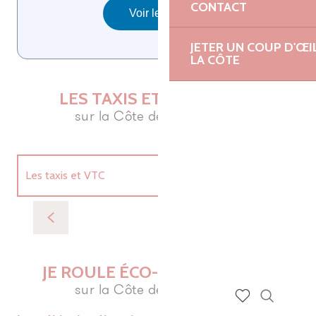
CONTACT
JETER UN COUP D'ŒI
LA CÔTE
LES TAXIS ET LOCATIONS
sur la Côte de Granit Rose
Les taxis et VTC
Allo Armor Taxis
Le
Location de vélos
Lannion
Location de véhicules
JE ROULE ÉCO-RESPONSABLE
sur la Côte de Granit Rose
Recherch