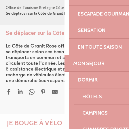
Office de Tourisme Bretagne Côte de Granit Rose
Pratique
ESCAPADE GOURMA
Se déplacer sur la Côte de Granit Rose
SENSATION
Se déplacer sur la Côte de Granit Rose
Ajouter 
EN TOUTE SAISON
La Côte de Granit Rose offre plusieurs solutions pour
se déplacer selon ses besoins ou envies. Les
transports en commun et ses multiples lignes qui
MON SÉJOUR
circulent toute l’année. Les déplacements doux : vélo
à assistance électrique et réseau de bornes de
recharge de véhicules électriques s’inscrivent dans
DORMIR
une démarche éco-responsable.
HÔTELS
CAMPINGS
JE BOUGE À VÉLO