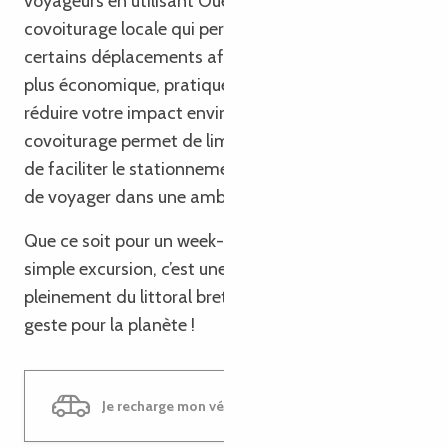
voyageurs en utilisant OuestGo : une solution de
covoiturage locale qui permet de mutualiser
certains déplacements afin de voyager de manière
plus économique, pratique et conviviale. En plus de
réduire votre impact environnemental, le
covoiturage permet de limiter le trafic sur la côte,
de faciliter le stationnement en période estivale et
de voyager dans une ambiance plus détendue.
Que ce soit pour un week-end, des vacances ou une
simple excursion, c’est une façon simple de profiter
pleinement du littoral breton tout en faisant un
geste pour la planète !
Je recharge mon véhicule