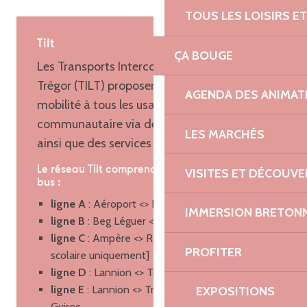
TOUS LES LOISIRS 
Tilt
ÇA BOUGE
Les Transports Intercommunaux Lannion-
Trégor (TILT) proposent une solution de
AGENDA DES ANIMAT
mobilité à tous les usagers du territoire
communautaire via des lignes régulières
LES MARCHÉS
ainsi que des services à la demande.
Le réseau Tilt comprend 11 lignes régulières de
VISITES ET DÉCOUV
bus :
ligne A
: Aéroport <> Hôpital via Ploubezre
IMMERSION BRETON
ligne B
: Beg Léguer <> Collège Coppens
ligne C
: Ampère <> Roz ar Gavet [période
PROFITER
scolaire uniquement]
ligne D
: Lannion <> Trégastel via Trébeurden
ligne E
: Lannion <> Trégastel via Perros-
EXPOSITIONS
Guirec