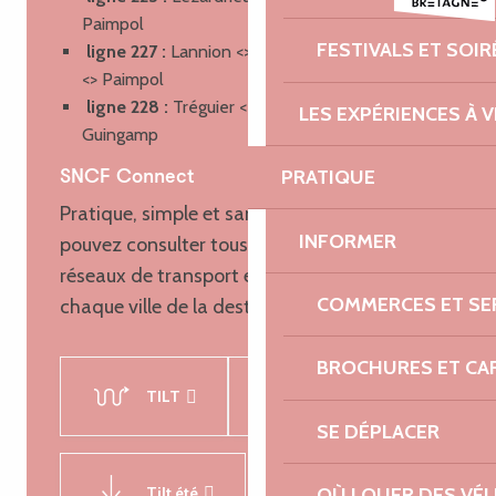
Paimpol
FESTIVALS ET SOIR
ligne 227 :
Lannion <> Tréguier <> Lézardrieux
<> Paimpol
ligne 228 :
Tréguier <>La Roche-Jaudy <>
LES EXPÉRIENCES À V
Guingamp
PRATIQUE
SNCF Connect
Pratique, simple et sans prise de tête : vous
INFORMER
pouvez consulter tous les horaires des
réseaux de transport en commun entre
COMMERCES ET SE
chaque ville de la destination.
BROCHURES ET CA
TILT
Breizhgo
SE DÉPLACER
Tilt été
OÙ LOUER DES VÉL