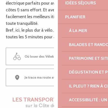
IDÉES SÉJOURS
électrique parfaits pour avaler les kilomètres (et les
côtes !) sans effort. Et avec Geovelo, trouvez
facilement les meilleurs itinéraires pour rouler en
PLANIFIER
toute tranquillité.
Bref, ici, le plus dur à vélo… c’est de ne pas s’arrêter
À LA MER
toutes les 5 minutes pour admirer la vue !
BALADES ET RAND
Où louer des Vélek’tro
PATRIMOINE ET SI
DÉGUSTATION ET 
Je trace ma route avec Géovelo
IL PLEUT ? RIEN À CI
LES TRANSPORTS EN COMMUN
ACCESSIBILITÉ : 
sur la Côte de Granit Rose