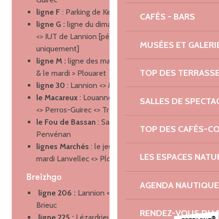
ligne F
: Parking de Kermaria <> Ampère
CAFÉS - BARS
ligne G :
ligne du dimanche soir Gare Lannion
<> IUT de Lannion [période scolaire
MUSÉES ET GALERI
uniquement]
ligne M :
l
igne des marché : le jeudi > Lannion
TOP DES TERRASS
& le mardi > Plouaret
ligne 30
: Lannion <> Morlaix
le Macareux
: Louannec <> Saint-Quay-Perros
SALLES DE SPECTA
<> Perros-Guirec <> Trégastel
le Fou de Bassan
: Saint-Quay-Perros <>
TOP DES CAFÉS-C
Penvénan
lignes Marchés
: le jeudi <> Lannion et le
LES ESPACES NATU
mardi Lanvellec <> Plouaret [1 mardi sur 2]
Breizhgo
AGENDA NAUTIQUE
ligne 206 :
Lannion <> Guingamp <> Saint-
Brieuc
RENDEZ-VOUS DU 
ligne 225 :
Lézardrieux <> Pleubian <>