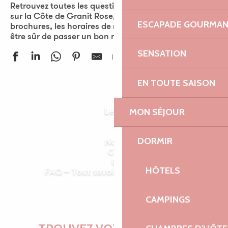
Retrouvez toutes les questions que l’on peut se poser
sur la Côte de Granit Rose, mais aussi nos
ESCAPADE GOURMA
brochures, les horaires de marées et notre FAQ pour
être sûr de passer un bon moment en Bretagne !
SENSATION
Ajouter aux fav
EN TOUTE SAISON
Comment venir ?
Se déplacer
Les horaires des marées
MON SÉJOUR
Brochures et cartes
Météo
DORMIR
Nos offices de tourisme
Commerces et services
Où louer des Vélek’tro
HÔTELS
FAQ – Tout savoir sur la Côte de Granit
Newsletter
Rose
CAMPINGS