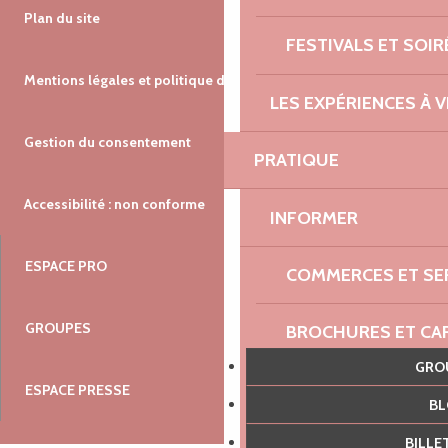
Plan du site
FESTIVALS ET SOIR
Mentions légales et politique de confidentialité
LES EXPÉRIENCES À V
Gestion du consentement
PRATIQUE
Accessibilité : non conforme
INFORMER
ESPACE PRO
COMMERCES ET SE
GROUPES
BROCHURES ET CA
GR
SE DÉPLACER
ESPACE PRESSE
B
BILL
OÙ LOUER DES VÉL