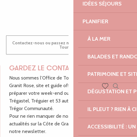
IDÉES SÉJOURS
ANTOINE
PLANIFIER
À LA MER
Contactez-nous ou passez nous voir dans nos Offices de
Tourisme
BALADES ET RAND
GARDEZ LE CONTACT !
PATRIMOINE ET SI
Nous sommes l’Office de Tourisme Bretagne - Côte de
Granit Rose, site et guide officiel pour vous aider à
DÉGUSTATION ET 
préparer votre week-end ou vos vacances à Lannion,
Recherch
Voir les favoris
Trégastel, Tréguier et 53 autres communes de Lannion-
Trégor Communauté.
IL PLEUT ? RIEN À CI
Pour ne rien manquer de nos bons plans et nos
actualités sur la Côte de Granit Rose, inscrivez-vous à
ACCESSIBILITÉ : 
notre newsletter.