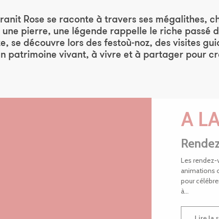
uter aux favoris
ranit Rose se raconte à travers ses mégalithes, c
 une pierre, une légende rappelle le riche passé du
te, se découvre lors des festoù-noz, des visites g
 patrimoine vivant, à vivre et à partager pour cr
A L
Rendez
Les rendez-
animations 
pour célébrer
à...
Lire la 