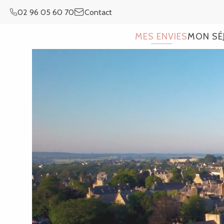
Aller
02 96 05 60 70
Contact
au
contenu
MES ENVIES
MON SÉ
principal