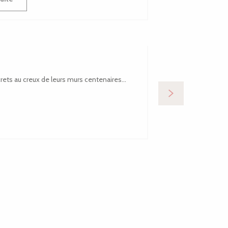
Menhirs et
ecrets au creux de leurs murs centenaires…
Au pays du granit r
Bretagne, ces...
Lire la suite