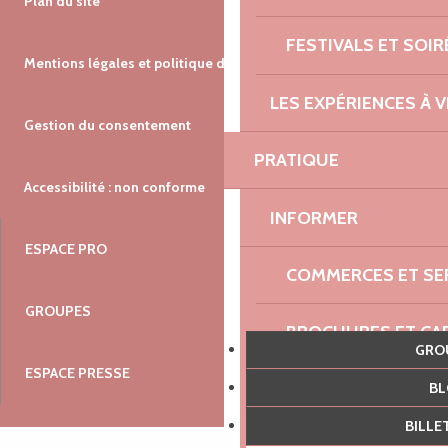
Plan du site
FESTIVALS ET SOIR
Mentions légales et politique de confidentialité
LES EXPÉRIENCES À V
Gestion du consentement
PRATIQUE
Accessibilité : non conforme
INFORMER
ESPACE PRO
COMMERCES ET SE
GROUPES
BROCHURES ET CA
GR
ESPACE PRESSE
SE DÉPLACER
B
BILL
OÙ LOUER DES VÉL