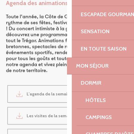
Agenda des animations
Ajouter aux favoris
ESCAPADE GOURMA
Toute l’année, la Côte de Granit Rose vibre au
rythme de ses fêtes, festivals et événements culturels
! Du concert intimiste à la grande fête populaire,
SENSATION
découvrez une programmation riche et vivante dans
tout le Trégor. Animations familiales, traditions
bretonnes, spectacles de rue, expositions,
EN TOUTE SAISON
événements sportifs, rendez-vous nature… Il y en a
pour tous les goûts et toutes les envies. Consultez
notre agenda et vivez pleinement l’ambiance unique
MON SÉJOUR
de notre territoire.
DORMIR
L'agenda de la semaine
1MB
HÔTELS
Les visites de la semaine
1MB
CAMPINGS