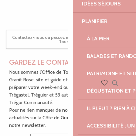
IDÉES SÉJOURS
ANTOINE
PLANIFIER
Contactez-nous ou passez nous voir dans nos Offices de
À LA MER
Tourisme
BALADES ET RAND
GARDEZ LE CONTACT !
Nous sommes l’Office de Tourisme Bretagne - Côte de
PATRIMOINE ET SI
Granit Rose, site et guide officiel pour vous aider à
préparer votre week-end ou vos vacances à Lannion,
Recherch
DÉGUSTATION ET 
Voir les favoris
Trégastel, Tréguier et 53 autres communes de Lannion-
Trégor Communauté.
IL PLEUT ? RIEN À CI
Pour ne rien manquer de nos bons plans et nos
actualités sur la Côte de Granit Rose, inscrivez-vous à
notre newsletter.
ACCESSIBILITÉ : 