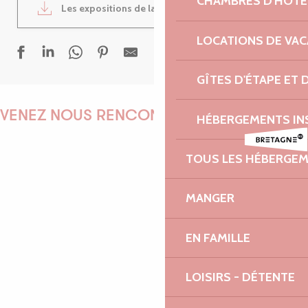
CHAMBRES D'HÔTE
Les expositions de la semaine
1MB
LOCATIONS DE VA
GÎTES D'ÉTAPE ET
Fest Noz Beg Léguer
Atelier tours de magie
VENEZ NOUS RENCONTRER !
HÉBERGEMENTS IN
Festival de Buguélès
Fest Noz à la chapelle de Kerfons
TOUS LES HÉBERGE
Trans kabar, transe-maloya
Chamaye
EMILIE
Sonates violon & piano - Festival La vie en musique
MANGER
Marché en musique
Conte musical - Fernand et sa régulière
EN FAMILLE
Yuksek & Old Sedan
MARINE
Popup d'artisans créateurs
LOISIRS - DÉTENTE
Exposition-vente d’artisanat d’art Touareg