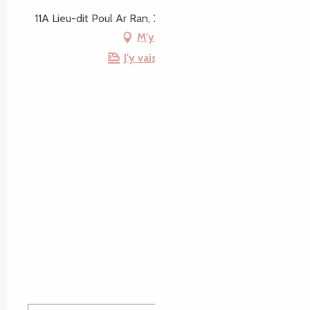
11A Lieu-dit Poul Ar Ran, 22310 Plestin-les-Grèves
M'y rendre
J'y vais en train !