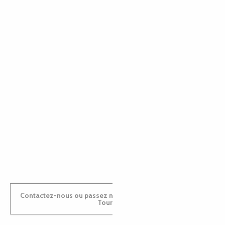
EMILIE
MARINE
ANTOINE
Contactez-nous ou passez nous voir dans nos Offices de
Tourisme