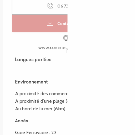
06 73 02 99
▒▒
Contactez-nous
www.commechezlouise.com
Langues parlées
Langues parlées
Environnement
Environnement
A proximité des commerces
(3.6km)
A proximité d'une plage
(6.7km)
Au bord de la mer
(6km)
Accès
Accès
Gare Ferroviaire : 22