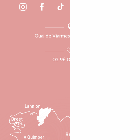
Quai de Viarmes, 22300 Lannion
02 96 05 60 70
Lannion
Brest
Saint-Malo
Rennes
Quimper