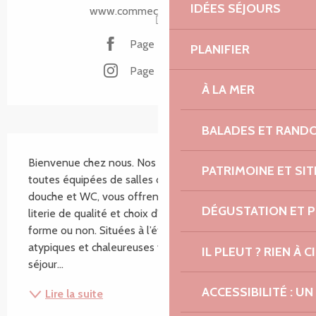
IDÉES SÉJOURS
www.commechezlouise.com
Page Facebook
PLANIFIER
Page Instagram
À LA MER
BALADES ET RAND
Description
Bienvenue chez nous. Nos 4 chambres d’hôtes, 
PATRIMOINE ET SI
toutes équipées de salles de bain privées avec 
douche et WC, vous offrent un confort optimal avec 
DÉGUSTATION ET 
literie de qualité et choix d'oreillers mémoire de 
forme ou non. Situées à l’étage, ces chambres 
atypiques et chaleureuses vous plongeront à chaque 
IL PLEUT ? RIEN À CI
séjour...
ACCESSIBILITÉ : 
Lire la suite