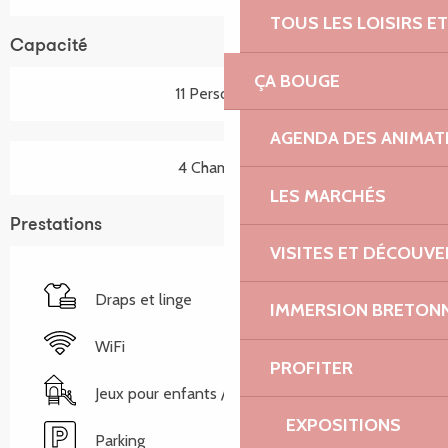
TOUS LES LOISIRS 
Capacité
ÇA BOUGE
11 Personne(s)
AGENDA DES ANIMAT
4 Chambre(s)
LES MARCHÉS
Prestations
VISITES ET DÉCOUV
Draps et linge
IMMERSION BRETON
WiFi
PROFITER
Jeux pour enfants / Espace jeux
EXPOSITIONS
Parking