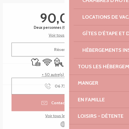
CHAMBRES D'HÔTE
Ouverture et coordonnées
90,00 €
LOCATIONS DE VA
Deux personnes (Chambres d'hôtes)
GÎTES D'ÉTAPE ET
Voir tous les tarifs
HÉBERGEMENTS IN
Réserver
Draps et linge
WiFi
Jeux pour enfants / Espace jeux
Parking
Terrasse
Entrée indépendant
TOUS LES HÉBERGE
+ 50 autre(s) prestation(s)
MANGER
06 73 02 99
▒▒
EN FAMILLE
Contacter par email
LOISIRS - DÉTENTE
Voir tous les contacts