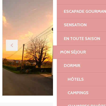
ESCAPADE GOURMA
SENSATION
EN TOUTE SAISON
MON SÉJOUR
DORMIR
HÔTELS
CAMPINGS