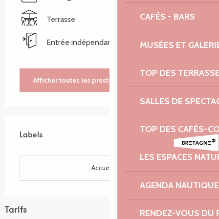
CAFÉS - BARS
Terrasse
Entrée indépendante
MUSÉES ET GALERI
TOP DES TERRASS
Afficher toutes les prestations
SALLES DE SPECTA
Offres de prestations
TOP DES CAFÉS-C
Labels
Labels
LES ESPACES NATU
Accueil Vélo
AGENDA NAUTIQUE
Tarifs
RENDEZ-VOUS DU 