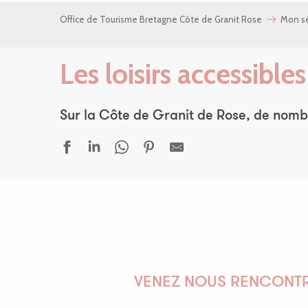
Office de Tourisme Bretagne Côte de Granit Rose
Mon sé
Les loisirs accessibl
Sur la Côte de Granit de Rose, de nombr
Ti al Lannec Restaurant & Bar Lounge
Franck Sinquin Photographe
Maison du Sillon
Le Panier de Maud
Madeleine et Yuzu
Saun'Activ Océan Trestel
VENEZ NOUS RENCONTR
Plateau sportif de Plouaret
Je pêche mon 1er poisson en étang