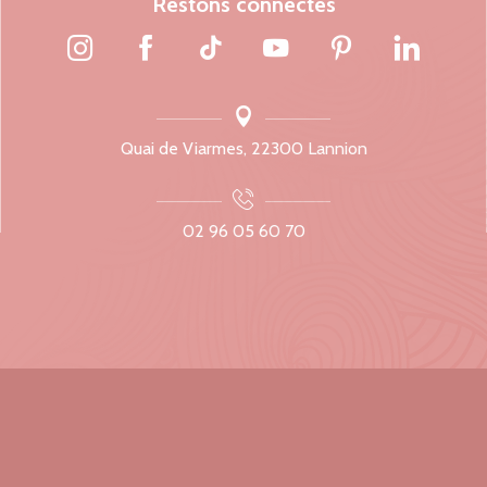
Restons connectés
Quai de Viarmes, 22300 Lannion
02 96 05 60 70