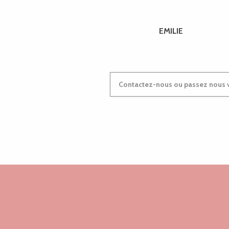
Marché de Tonquédec
Visite guidée de la Brasserie Warenghem
EMILIE
Rim'k + Guerta + Dj Sauza
La Mutante - Manoir de Trorozec
Contactez-nous ou passez nous v