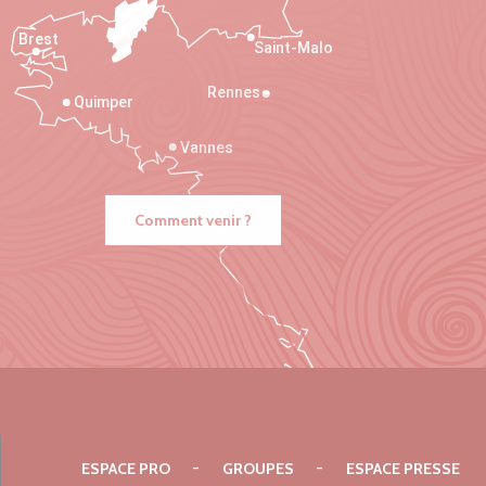
Brest
Saint-Malo
Rennes
Quimper
Vannes
Comment venir ?
ESPACE PRO
GROUPES
ESPACE PRESSE