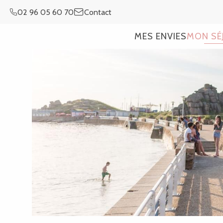
Aller
02 96 05 60 70
Contact
au
contenu
MES ENVIES
MON SÉ
principal