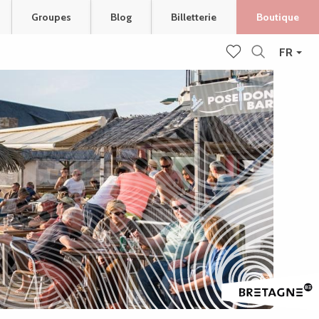
Groupes
Blog
Billetterie
Boutique
FR
Recherche
Voir les favoris