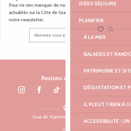
IDÉES SÉJOURS
Pour ne rien manquer de nos bons plans et nos
actualités sur la Côte de Granit Rose, inscrivez-vous à
notre newsletter.
PLANIFIER
Abonnez-vous à notre newsletter
Recherch
À LA MER
Voir les favoris
BALADES ET RAND
PATRIMOINE ET SI
Restons connectés
DÉGUSTATION ET 
IL PLEUT ? RIEN À CI
Quai de Viarmes, 22300 Lannion
ACCESSIBILITÉ : 