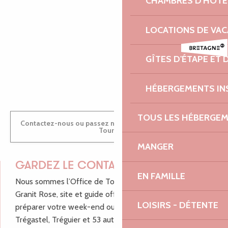
CHAMBRES D'HÔTE
Les Taxis Triagoz
Allo Armor Taxis
MARINE
Supérette Votre Marché
LOCATIONS DE VA
Centre culturel Le Sémaphore
GÎTES D'ÉTAPE ET
ANTOINE
HÉBERGEMENTS IN
TOUS LES HÉBERGE
Contactez-nous ou passez nous voir dans nos Offices de
Tourisme
MANGER
GARDEZ LE CONTACT !
EN FAMILLE
Nous sommes l’Office de Tourisme Bretagne - Côte de
Granit Rose, site et guide officiel pour vous aider à
LOISIRS - DÉTENTE
préparer votre week-end ou vos vacances à Lannion,
Trégastel, Tréguier et 53 autres communes de Lannion-