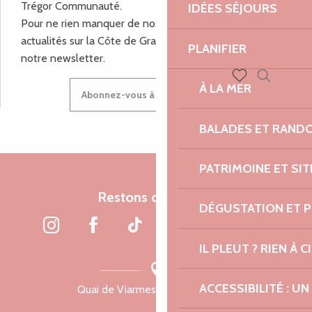
Trégor Communauté.
IDÉES SÉJOURS
Pour ne rien manquer de nos bons plans et nos
actualités sur la Côte de Granit Rose, inscrivez-vous à
PLANIFIER
notre newsletter.
À LA MER
Recherch
Abonnez-vous à notre newsletter
Voir les favoris
BALADES ET RAND
PATRIMOINE ET SI
Restons connectés
DÉGUSTATION ET 
IL PLEUT ? RIEN À CI
ACCESSIBILITÉ : 
Quai de Viarmes, 22300 Lannion