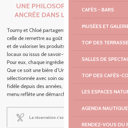
UNE PHILOSOPHIE CULINAIRE
CAFÉS - BARS
ANCRÉE DANS L’AUTHENTICITÉ
MUSÉES ET GALERI
Toumy et Chloé partagent une vision commune :
celle de remettre au goût du jour le « fait maison »
TOP DES TERRASS
et de valoriser les produits de qualité, qu’ils soient
locaux ou issus de savoir-faire d’ailleurs.
SALLES DE SPECTA
Pour eux, chaque ingrédient raconte une histoire.
Que ce soit une bière d’Uncle, une pièce de viande
TOP DES CAFÉS-C
sélectionnée avec soin ou un vin d’un producteur
fidèle depuis des années, chaque élément de leur
LES ESPACES NATU
menu reflète une démarche engagée et éthique.
AGENDA NAUTIQUE
La réservation c'est par ici !
RENDEZ-VOUS DU 