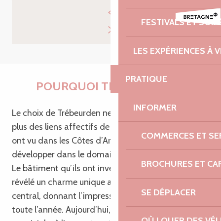
FESTIVALS ET SOIR
LES EXPÉRIENCES À V
PRATIQUE
POURQUOI TRÉBEURDEN ?
INFORMER
Le choix de Trébeurden ne doit rien au hasard. En
plus des liens affectifs de Chloé avec cette ville, ils
COMMERCES ET SE
ont vu dans les Côtes d’Armor un potentiel à
développer dans le domaine de la restauration.
BROCHURES ET CA
Le bâtiment qu’ils ont investi, bien que délabré, a
révélé un charme unique avec son puits de lumière
SE DÉPLACER
central, donnant l’impression d’être en terrasse
toute l’année. Aujourd’hui, ils en ont fait un lieu
OÙ LOUER DES VÉL