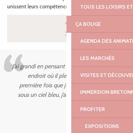
unissent leurs compétences et leurs ambitions.
TOUS LES LOISIRS 
ÇA BOUGE
AGENDA DES ANIMAT
LES MARCHÉS
J’ai grandi en pensant que la Bretagne était un
VISITES ET DÉCOUV
endroit où il pleuvait sans cesse. Mais la
première fois que j’ai découvert Trébeurden
IMMERSION BRETON
sous un ciel bleu, j’ai su que cet endroit était
spécial.
PROFITER
Toumy
EXPOSITIONS