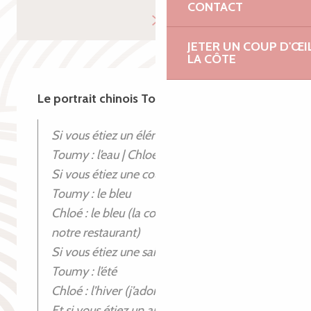
CONTACT
JETER UN COUP D'ŒI
LA CÔTE
Le portrait chinois Toumy et Chloé
Si vous étiez un élément ?
Toumy : l’eau | Chloé : le feu
Si vous étiez une couleur ?
Toumy : le bleu
Chloé : le bleu (la couleur dominante de
notre restaurant)
Si vous étiez une saison ?
Toumy : l’été
Chloé : l’hiver (j’adore les sport d’hiver)
Et si vous étiez un animal breton ?