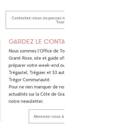
Contactez-nous ou passez nous voir dans nos Offices de
Tourisme
GARDEZ LE CONTACT !
Nous sommes l’Office de Tourisme Bretagne - Côte de
Granit Rose, site et guide officiel pour vous aider à
préparer votre week-end ou vos vacances à Lannion,
Trégastel, Tréguier et 53 autres communes de Lannion-
Trégor Communauté.
Pour ne rien manquer de nos bons plans et nos
actualités sur la Côte de Granit Rose, inscrivez-vous à
notre newsletter.
Abonnez-vous à notre newsletter