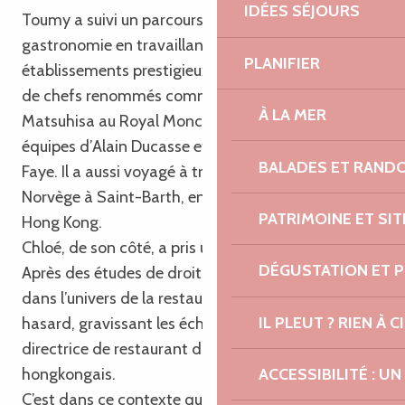
IDÉES SÉJOURS
Toumy a suivi un parcours classique dans la
gastronomie en travaillant dans des
PLANIFIER
établissements prestigieux notamment aux côtés
de chefs renommés comme Hideki Endo pour Nobu
À LA MER
Matsuhisa au Royal Monceau, ou encore dans les
équipes d’Alain Ducasse et pour le chef Arnaud
BALADES ET RAND
Faye. Il a aussi voyagé à travers le monde : de la
Norvège à Saint-Barth, en passant par Tokyo et
PATRIMOINE ET SI
Hong Kong.
Chloé, de son côté, a pris un chemin plus inattendu.
DÉGUSTATION ET 
Après des études de droit à Paris, elle a plongé
dans l’univers de la restauration presque par
IL PLEUT ? RIEN À CI
hasard, gravissant les échelons jusqu’à devenir
directrice de restaurant dans un groupe
ACCESSIBILITÉ : 
hongkongais.
C’est dans ce contexte qu’ils se rencontrent et