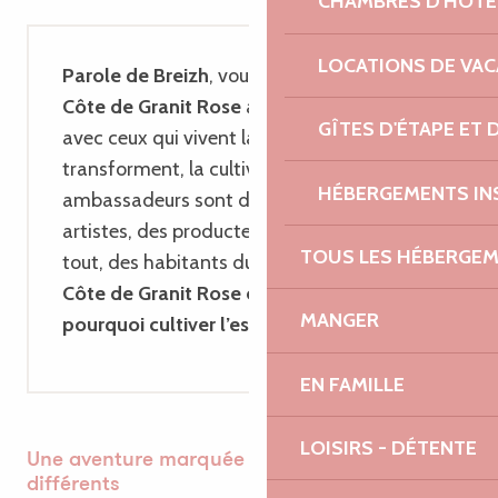
CHAMBRES D'HÔTE
LOCATIONS DE VA
Parole de Breizh
, vous invite à découvrir
la
Côte de Granit Rose
au fil de rencontres
GÎTES D'ÉTAPE ET
avec ceux qui vivent la Bretagne, la
transforment, la cultivent. Ces
HÉBERGEMENTS IN
ambassadeurs sont des artisans, des
artistes, des producteurs… mais avant
TOUS LES HÉBERGE
tout, des habitants du Trégor.
Ils aiment la
Côte de Granit Rose et vous expliquent
MANGER
pourquoi cultiver l’essentiel !
EN FAMILLE
LOISIRS - DÉTENTE
Une aventure marquée par des chemins
différents