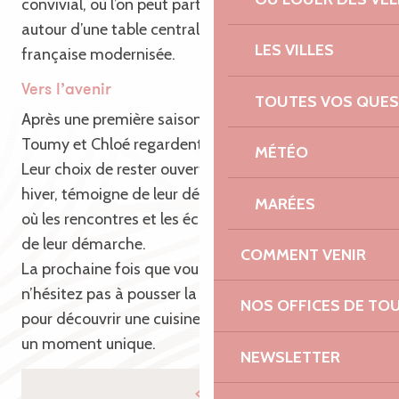
convivial, où l’on peut partager de bons moments
autour d’une table centrale et d’une cuisine
LES VILLES
française modernisée.
Vers l’avenir
TOUTES VOS QUES
Après une première saison réussie malgré les défis,
Toumy et Chloé regardent l’avenir avec confiance.
MÉTÉO
Leur choix de rester ouvert toute l’année, même en
hiver, témoigne de leur désir de créer un lieu de vie
MARÉES
où les rencontres et les échanges restent au cœur
de leur démarche.
COMMENT VENIR
La prochaine fois que vous passerez à Trébeurden,
n’hésitez pas à pousser la porte de leur restaurant
NOS OFFICES DE TO
pour découvrir une cuisine authentique et partager
un moment unique.
NEWSLETTER