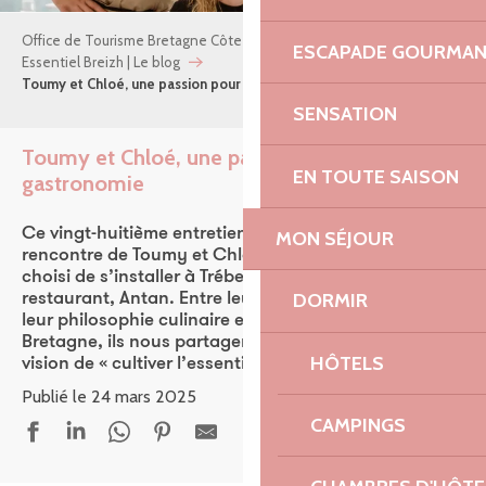
Office de Tourisme Bretagne Côte de Granit Rose
ESCAPADE GOURMA
Essentiel Breizh | Le blog
Toumy et Chloé, une passion pour la gastronomie
SENSATION
Toumy et Chloé, une passion pour la
EN TOUTE SAISON
gastronomie
Ajou
Ce vingt-huitième entretien nous emmène à la
MON SÉJOUR
rencontre de Toumy et Chloé, un duo inspirant qui a
choisi de s’installer à Trébeurden pour y ouvrir leur
DORMIR
restaurant, Antan. Entre leurs parcours atypiques,
leur philosophie culinaire et leur amour pour la
Bretagne, ils nous partagent leur histoire et leur
HÔTELS
vision de « cultiver l’essentiel ».
Publié le 24 mars 2025
CAMPINGS