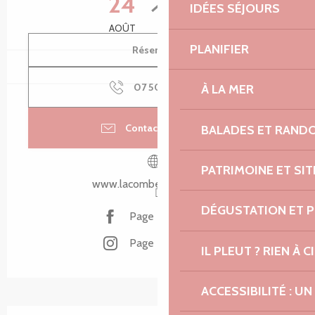
24
28
IDÉES SÉJOURS
AOÛT
AOÛT
PLANIFIER
Réserver
07 50 69 38
▒▒
À LA MER
Contacter par email
BALADES ET RAND
PATRIMOINE ET SI
www.lacombeauxanes.com
DÉGUSTATION ET 
Page Facebook
Page Instagram
IL PLEUT ? RIEN À CI
ACCESSIBILITÉ : 
Description