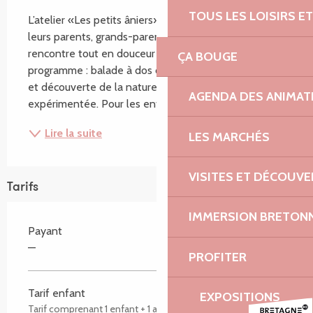
TOUS LES LOISIRS 
L’atelier «Les petits âniers» invite les enfants (et 
leurs parents, grands-parents, tatas…) à une première 
rencontre tout en douceur avec les ânes. Au 
ÇA BOUGE
programme : balade à dos d’âne au cœur de la ferme 
et découverte de la nature, encadrée par une équipe 
AGENDA DES ANIMAT
expérimentée. Pour les enfants de 2 à 8 ans...
Lire la suite
LES MARCHÉS
VISITES ET DÉCOUV
Tarifs
IMMERSION BRETON
Payant
—
PROFITER
Tarif enfant
EXPOSITIONS
Tarif comprenant 1 enfant + 1 adulte