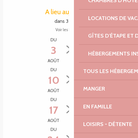
CHAMBRES D'HÔTE
Ouverture et coordonnées
A lieu aujourd'hui
LOCATIONS DE VA
dans 3 heures
Voir les horaires
GÎTES D'ÉTAPE ET
DU
AU
3
7
HÉBERGEMENTS IN
AOÛT
AOÛT
DU
AU
TOUS LES HÉBERGE
10
14
MANGER
AOÛT
AOÛT
DU
AU
EN FAMILLE
17
21
AOÛT
AOÛT
LOISIRS - DÉTENTE
DU
AU