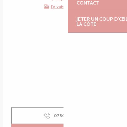
CONTACT
J'y vais en train !
JETER UN COUP D'ŒI
LA CÔTE
07 50 69 38
▒▒