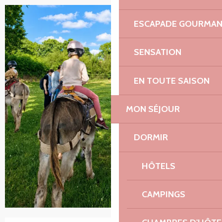
ESCAPADE GOURMA
+7 photos
SENSATION
EN TOUTE SAISON
MON SÉJOUR
DORMIR
HÔTELS
CAMPINGS