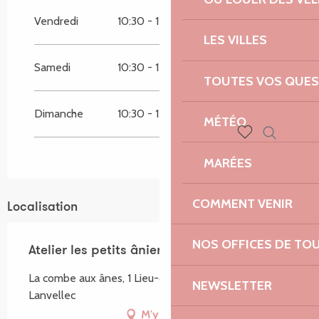
Vendredi
10:30 - 11:45
17:00 - 18:15
Du
17 août 2026
au
21 août 2026
LES VILLES
Samedi
10:30 - 11:45
17:00 - 18:15
Du
24 août 2026
au
28 août 2026
TOUTES VOS QUES
Dimanche
10:30 - 11:45
17:00 - 18:15
MÉTÉO
Recherch
Voir les favoris
MARÉES
COMMENT VENIR
Localisation
NOS OFFICES DE TO
Atelier les petits âniers : 2 à 8 ans
La combe aux ânes, 1 Lieu-dit Traou Deffen, 22420
NEWSLETTER
Lanvellec
M'y rendre