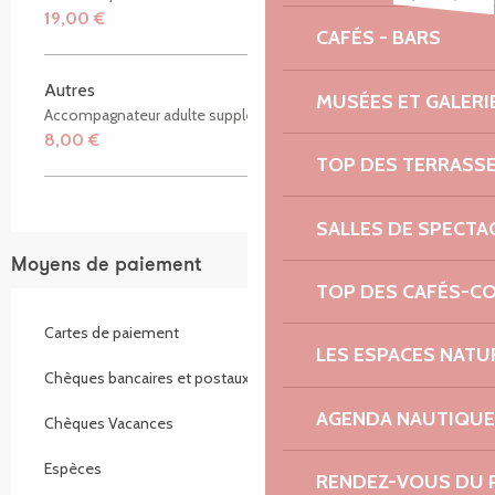
19,00 €
CAFÉS - BARS
Autres
MUSÉES ET GALERI
Accompagnateur adulte supplémentaire
8,00 €
TOP DES TERRASS
SALLES DE SPECTA
Moyens de paiement
TOP DES CAFÉS-C
Cartes de paiement
LES ESPACES NATU
Chèques bancaires et postaux
AGENDA NAUTIQUE
Chèques Vacances
Espèces
RENDEZ-VOUS DU 