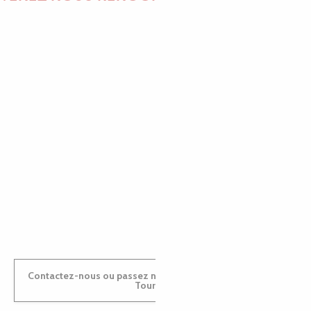
EMILIE
MARINE
ANTOINE
Contactez-nous ou passez nous voir dans nos Offices de
Tourisme