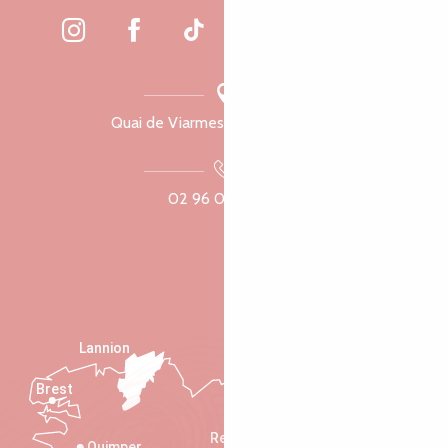
Quai de Viarmes, 22300 Lannion
02 96 05 60 70
Lannion
Brest
Saint-Malo
Rennes
Quimper