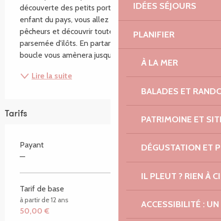
IDÉES SÉJOURS
découverte des petits ports bretons... Avec Yann, 
enfant du pays, vous allez pédaler sur les traces des 
pêcheurs et découvrir toute la richesse de cette côte 
PLANIFIER
parsemée d'ilôts. En partant de Trestel, une première 
boucle vous amènera jusqu’à Port...
À LA MER
Lire la suite
BALADES ET RAND
Tarifs
PATRIMOINE ET SI
Payant
DÉGUSTATION ET 
—
IL PLEUT ? RIEN À CI
Tarif de base
à partir de 12 ans
ACCESSIBILITÉ : 
50,00 €