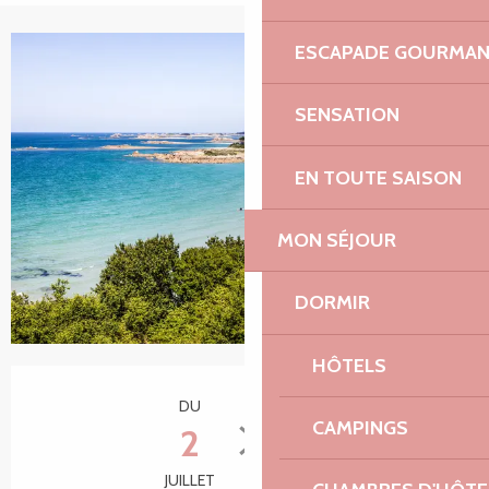
ESCAPADE GOURMA
+2 photos
SENSATION
EN TOUTE SAISON
MON SÉJOUR
DORMIR
HÔTELS
Ouverture et coordonnées
DU
AU
CAMPINGS
2
27
JUILLET
AOÛT