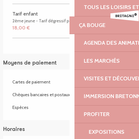
TOUS LES LOISIRS 
Tarif enfant
2ème jeune - Tarif dégressif pour les familles
ÇA BOUGE
18,00 €
AGENDA DES ANIMAT
LES MARCHÉS
Moyens de paiement
VISITES ET DÉCOUV
Cartes de paiement
Chèques bancaires et postaux
IMMERSION BRETON
Espèces
PROFITER
Horaires
EXPOSITIONS