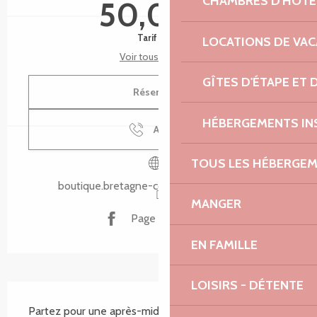
CHAMBRES D'HÔTE
50,00 €
Tarif plein
LOCATIONS DE VA
Voir tous les tarifs
GÎTES D'ÉTAPE ET
Réserver
HÉBERGEMENTS IN
Appeler
TOUS LES HÉBERGE
boutique.bretagne-cotedegranitrose.com
MANGER
Page Facebook
EN FAMILLE
LOISIRS - DÉTENTE
Description
Partez pour une après-midi à vélo électrique à la 