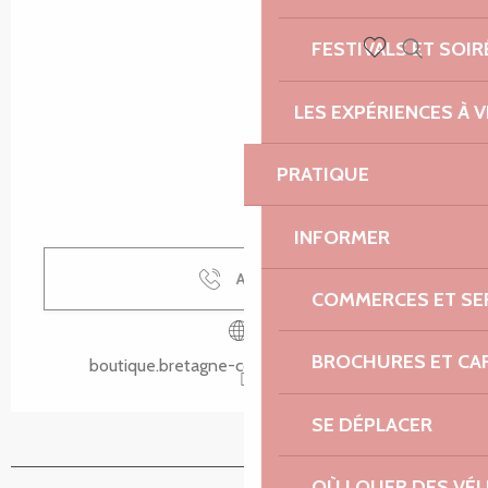
FESTIVALS ET SOIR
Recherch
Voir les favoris
LES EXPÉRIENCES À V
PRATIQUE
INFORMER
Appeler
COMMERCES ET SE
BROCHURES ET CA
boutique.bretagne-cotedegranitrose.com
SE DÉPLACER
OÙ LOUER DES VÉL