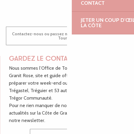
CONTACT
ANTOINE
JETER UN COUP D'ŒI
LA CÔTE
Contactez-nous ou passez nous voir dans nos Offices de
Tourisme
GARDEZ LE CONTACT !
Nous sommes l’Office de Tourisme Bretagne - Côte de
Granit Rose, site et guide officiel pour vous aider à
préparer votre week-end ou vos vacances à Lannion,
Trégastel, Tréguier et 53 autres communes de Lannion-
Trégor Communauté.
Pour ne rien manquer de nos bons plans et nos
actualités sur la Côte de Granit Rose, inscrivez-vous à
notre newsletter.