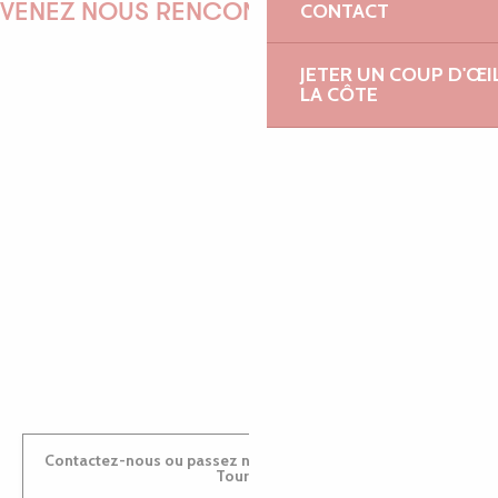
CONTACT
VENEZ NOUS RENCONTRER !
JETER UN COUP D'ŒI
LA CÔTE
EMILIE
MARINE
ANTOINE
Contactez-nous ou passez nous voir dans nos Offices de
Tourisme