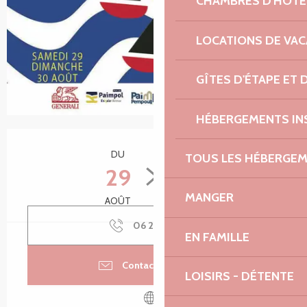
CHAMBRES D'HÔTE
LOCATIONS DE VA
GÎTES D'ÉTAPE ET
HÉBERGEMENTS IN
Ouverture et coordonnées
DU
AU
TOUS LES HÉBERGE
29
30
MANGER
AOÛT
AOÛT
06 22 41 61
▒▒
EN FAMILLE
Contacter par email
LOISIRS - DÉTENTE