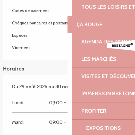
TOUS LES LOISIRS 
Cartes de paiement
Chèques bancaires et postaux
ÇA BOUGE
Espèces
AGENDA DES ANIMAT
Virement
LES MARCHÉS
Horaires
VISITES ET DÉCOUV
Du
Du
29 août 2026
29 août 2026
au
au
30 août 2026
30 août 2026
IMMERSION BRETON
Lundi
09:00 - 18:00
PROFITER
Mardi
09:00 - 18:00
EXPOSITIONS