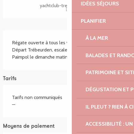
IDÉES SÉJOURS
yachtclub-trebeurden.com
PLANIFIER
Description
À LA MER
Régate ouverte à tous les voiliers su un week-end. 
Départ Trébeurden, escale à Perros, et départ pour 
BALADES ET RAND
Paimpol le dimanche matin. Buffet le soir.
PATRIMOINE ET SI
Tarifs
DÉGUSTATION ET 
Tarifs non communiqués
—
IL PLEUT ? RIEN À CI
ACCESSIBILITÉ : 
Moyens de paiement