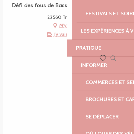
Défi des fous de Bassan - Régate
FESTIVALS ET SOIR
22560 Trébeurden
M'y rendre
LES EXPÉRIENCES À V
J'y vais en train !
PRATIQUE
INFORMER
Recherch
Voir les favoris
COMMERCES ET SE
BROCHURES ET CA
SE DÉPLACER
OÙ LOUER DES VÉL