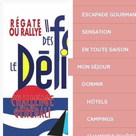
ESCAPADE GOURMA
SENSATION
EN TOUTE SAISON
MON SÉJOUR
DORMIR
HÔTELS
CAMPINGS