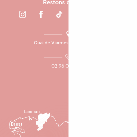
Restons connectés
Quai de Viarmes, 22300 Lannion
02 96 05 60 70
Lannion
Brest
Saint-Malo