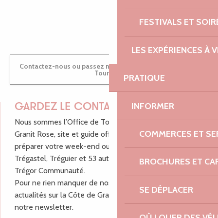
ANTOINE
FESTIVALS ET SOIR
LES EXPÉRIENCES À V
Contactez-nous ou passez nous voir dans nos Offices de
Tourisme
PRATIQUE
INFORMER
GARDEZ LE CONTACT !
Nous sommes l’Office de Tourisme Bretagne - Côte de
COMMERCES ET SE
Granit Rose, site et guide officiel pour vous aider à
préparer votre week-end ou vos vacances à Lannion,
Trégastel, Tréguier et 53 autres communes de Lannion-
BROCHURES ET CA
Trégor Communauté.
Pour ne rien manquer de nos bons plans et nos
SE DÉPLACER
actualités sur la Côte de Granit Rose, inscrivez-vous à
notre newsletter.
OÙ LOUER DES VÉL