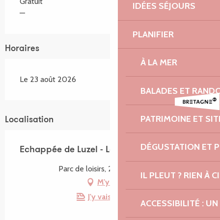
Gratuit
IDÉES SÉJOURS
—
PLANIFIER
Horaires
À LA MER
Le 23 août 2026
BALADES ET RAND
PATRIMOINE ET SI
Localisation
DÉGUSTATION ET 
Echappée de Luzel - Le temps d'un conte
Parc de loisirs, 22420 Plouaret
IL PLEUT ? RIEN À CI
M'y rendre
J'y vais en train !
ACCESSIBILITÉ : 