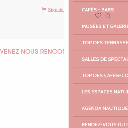
CAFÉS - BARS
Signaler une erreur
Recherch
Voir les favoris
MUSÉES ET GALERI
TOP DES TERRASS
VENEZ NOUS RENCONTRER !
SALLES DE SPECTA
TOP DES CAFÉS-C
EMILIE
LES ESPACES NATU
AGENDA NAUTIQUE
MARINE
RENDEZ-VOUS DU 