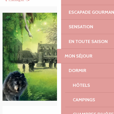
ESCAPADE GOURMA
SENSATION
EN TOUTE SAISON
MON SÉJOUR
DORMIR
HÔTELS
CAMPINGS
Ouverture et coordonnées