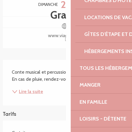
CHAMBRES D'HÔTE
23
DIMANCHE
AOÛT
Gratuit
LOCATIONS DE VA
GÎTES D'ÉTAPE ET
www.viacane.com
HÉBERGEMENTS IN
Description
TOUS LES HÉBERGE
Conte musical et percussions avec Jean Zimmermann 
En cas de pluie, rendez-vous à la salle Ti Jean Foucat
MANGER
Lire la suite
EN FAMILLE
Tarifs
LOISIRS - DÉTENTE