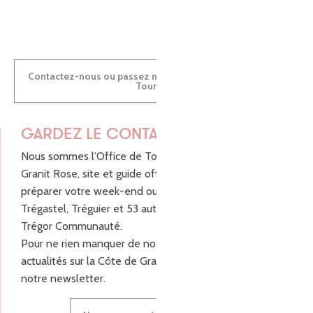
ANTOINE
Contactez-nous ou passez nous voir dans nos Offices de
Tourisme
GARDEZ LE CONTACT !
Nous sommes l’Office de Tourisme Bretagne - Côte de
Granit Rose, site et guide officiel pour vous aider à
préparer votre week-end ou vos vacances à Lannion,
Trégastel, Tréguier et 53 autres communes de Lannion-
Trégor Communauté.
Pour ne rien manquer de nos bons plans et nos
actualités sur la Côte de Granit Rose, inscrivez-vous à
notre newsletter.