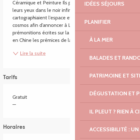
Céramique et Peinture Ils plongeaient il y a mille ans 
IDÉES SÉJOURS
leurs yeux dans le noir infini de la nuit. Ils 
cartographiaient l’espace et les étoiles, sondaient le 
PLANIFIER
cosmos afin d’annoncer à L’Empeur les augures et les 
prémonitions écrites sur la voûte céleste.Ainsi naquit 
À LA MER
en Chine les prémices de la...
Lire la suite
BALADES ET RAND
PATRIMOINE ET SI
Tarifs
DÉGUSTATION ET 
Gratuit
—
IL PLEUT ? RIEN À CI
Horaires
ACCESSIBILITÉ : 