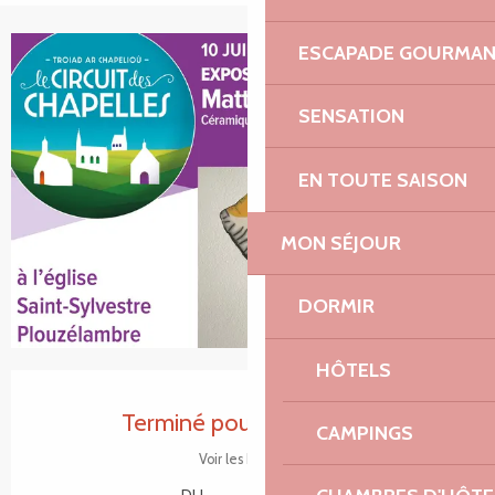
ESCAPADE GOURMA
+2 photos
SENSATION
EN TOUTE SAISON
MON SÉJOUR
DORMIR
HÔTELS
Ouverture et coordonnées
Terminé pour aujourd'hui
CAMPINGS
Voir les horaires