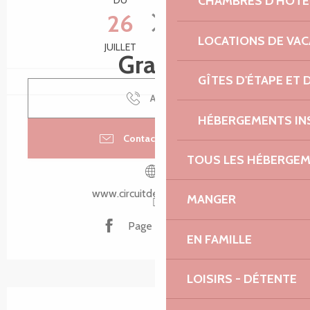
CHAMBRES D'HÔTE
DU
AU
26
15
LOCATIONS DE VA
JUILLET
AOÛT
Gratuit
GÎTES D'ÉTAPE ET
Appeler
HÉBERGEMENTS IN
Contacter par email
TOUS LES HÉBERGE
www.circuitdeschapelles.fr
MANGER
Page Facebook
EN FAMILLE
LOISIRS - DÉTENTE
Description