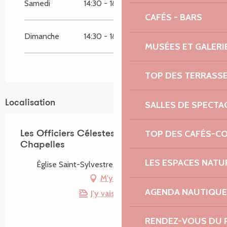
Samedi
14:30 - 18:30
CAFÉS - BARS
Dimanche
14:30 - 18:30
MUSÉES ET GALERI
TOP DES TERRASS
Localisation
SALLES DE SPECTA
TOP DES CAFÉS-C
Les Officiers Célestes - Circuit des
Chapelles
LES ESPACES NATU
Église Saint-Sylvestre, 22420 Plouzélambre
M'y rendre
AGENDA NAUTIQUE
J'y vais en train !
RENDEZ-VOUS DU 