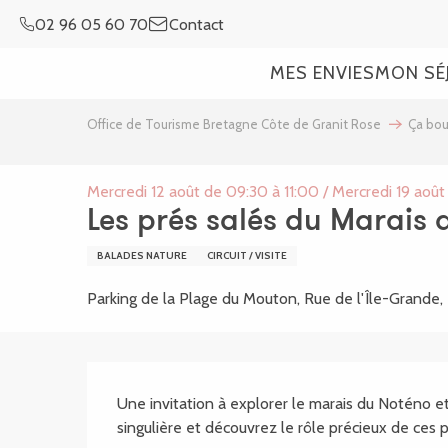
Aller
02 96 05 60 70
Contact
au
contenu
MES ENVIES
MON SÉ
principal
Office de Tourisme Bretagne Côte de Granit Rose
Ça bo
Mercredi 12 août de 09:30 à 11:00 / Mercredi 19 août
Les prés salés du Marais
BALADES NATURE
CIRCUIT / VISITE
Parking de la Plage du Mouton, Rue de l'Île-Grand
Description
Une invitation à explorer le marais du Noténo et
singulière et découvrez le rôle précieux de ces