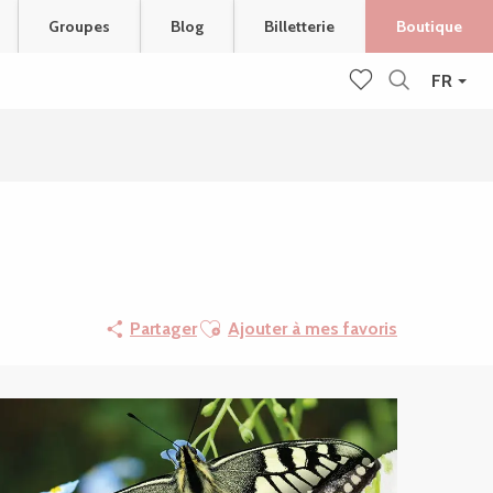
Groupes
Blog
Billetterie
Boutique
FR
Recherche
Voir les favoris
Ajouter aux favoris
Partager
Ajouter à mes favoris