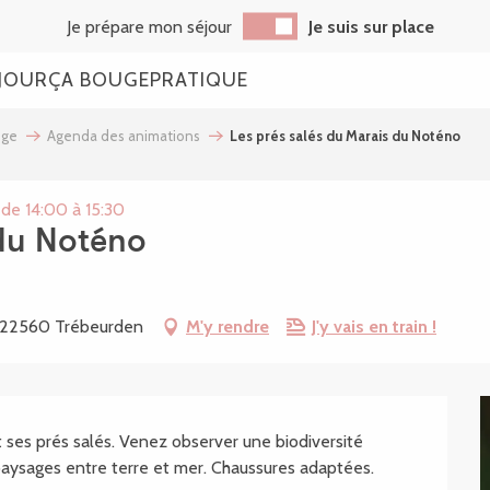
Je prépare mon séjour
Je suis sur place
JOUR
ÇA BOUGE
PRATIQUE
uge
Agenda des animations
Les prés salés du Marais du Noténo
 de 14:00 à 15:30
 du Noténo
e, 22560 Trébeurden
M'y rendre
J'y vais en train !
 ses prés salés. Venez observer une biodiversité 
 paysages entre terre et mer. Chaussures adaptées.