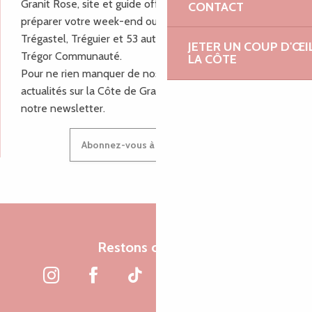
Granit Rose, site et guide officiel pour vous aider à
CONTACT
préparer votre week-end ou vos vacances à Lannion,
Trégastel, Tréguier et 53 autres communes de Lannion-
JETER UN COUP D'ŒI
Trégor Communauté.
LA CÔTE
Pour ne rien manquer de nos bons plans et nos
actualités sur la Côte de Granit Rose, inscrivez-vous à
notre newsletter.
Abonnez-vous à notre newsletter
Restons connectés