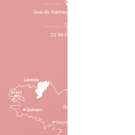
Quai de Viarmes, 22300 Lannion
02 96 05 60 70
Lannion
Brest
Saint-Malo
Rennes
Quimper
Vannes