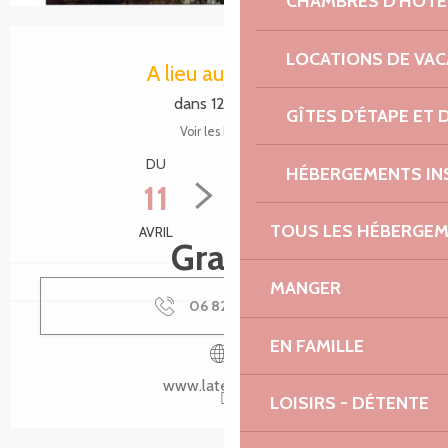
CHAMBRES D'HÔTE
Ouverture et coordonnées
LOCATIONS DE VA
A lieu aujourd'hui
dans 12 heures
GÎTES D'ÉTAPE ET
Voir les horaires
DU
AU
HÉBERGEMENTS IN
11
30
TOUS LES HÉBERGE
AVRIL
SEPTEMBRE
Gratuit
MANGER
06 82 86 70
▒▒
EN FAMILLE
www.latelier-14.fr
LOISIRS - DÉTENTE