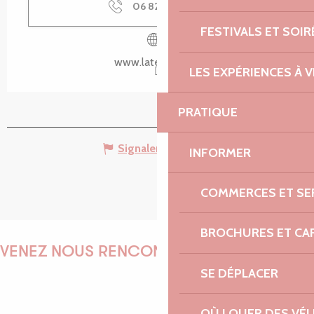
06 82 86 70
▒▒
FESTIVALS ET SOIR
www.latelier-14.fr
LES EXPÉRIENCES À V
PRATIQUE
Signaler une erreur
INFORMER
COMMERCES ET SE
BROCHURES ET CA
VENEZ NOUS RENCONTRER !
SE DÉPLACER
OÙ LOUER DES VÉL