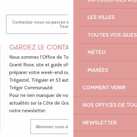
LES VILLES
Contactez-nous ou passez nous voir dans nos Offices de
Tourisme
TOUTES VOS QUES
GARDEZ LE CONTACT !
MÉTÉO
Nous sommes l’Office de Tourisme Bretagne - Côte de
Granit Rose, site et guide officiel pour vous aider à
MARÉES
préparer votre week-end ou vos vacances à Lannion,
Trégastel, Tréguier et 53 autres communes de Lannion-
COMMENT VENIR
Trégor Communauté.
Pour ne rien manquer de nos bons plans et nos
actualités sur la Côte de Granit Rose, inscrivez-vous à
NOS OFFICES DE TO
notre newsletter.
NEWSLETTER
Abonnez-vous à notre newsletter