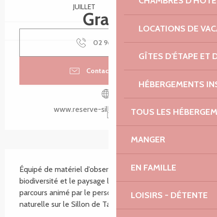
CHAMBRES D'HÔTE
JUILLET
AOÛT
Gratuit
LOCATIONS DE VA
02 96 16 54
▒▒
GÎTES D'ÉTAPE ET
Contacter par email
HÉBERGEMENTS IN
www.reserve-sillondetalbert.bzh
TOUS LES HÉBERGE
MANGER
Description
EN FAMILLE
Équipé de matériel d’observation, découvrez la 
biodiversité et le paysage littorale en suivant un petit 
parcours animé par le personnel de la Réserve 
LOISIRS - DÉTENTE
naturelle sur le Sillon de Talbert.