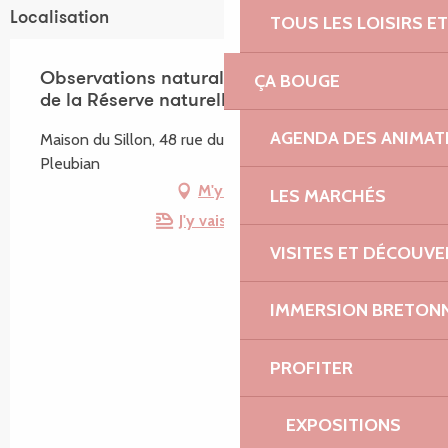
Localisation
TOUS LES LOISIRS 
ÇA BOUGE
Observations naturalistes avec un agent
de la Réserve naturelle
AGENDA DES ANIMAT
Maison du Sillon, 48 rue du Sillon de Talbert, 22610
Pleubian
M'y rendre
LES MARCHÉS
J'y vais en train !
VISITES ET DÉCOUV
IMMERSION BRETON
PROFITER
EXPOSITIONS