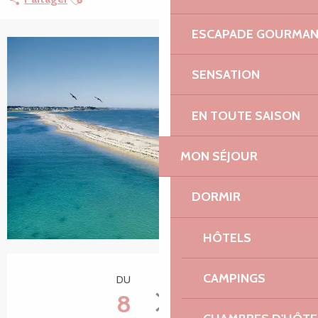
ESCAPADE GOURMA
+2 photos
SENSATION
EN TOUTE SAISON
MON SÉJOUR
DORMIR
HÔTELS
Ouverture et coordonnées
CAMPINGS
DU
AU
8
26