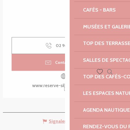
CAFÉS - BARS
MUSÉES ET GALERI
TOP DES TERRASS
02 96 16 54
▒▒
SALLES DE SPECTA
Contactez-nous
TOP DES CAFÉS-C
Recherch
Voir les favoris
www.reserve-sillondetalbert.bzh
LES ESPACES NATU
AGENDA NAUTIQUE
Signaler une erreur
RENDEZ-VOUS DU 