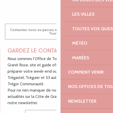
ANTOINE
LES VILLES
TOUTES VOS QUES
Contactez-nous ou passez nous voir dans nos Offices de
Tourisme
MÉTÉO
GARDEZ LE CONTACT !
MARÉES
Nous sommes l’Office de Tourisme Bretagne - Côte de
Granit Rose, site et guide officiel pour vous aider à
préparer votre week-end ou vos vacances à Lannion,
COMMENT VENIR
Trégastel, Tréguier et 53 autres communes de Lannion-
Trégor Communauté.
NOS OFFICES DE TO
Pour ne rien manquer de nos bons plans et nos
actualités sur la Côte de Granit Rose, inscrivez-vous à
NEWSLETTER
notre newsletter.