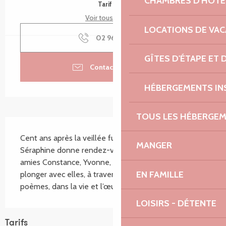
CHAMBRES D'HÔTE
Tarif plein
Voir tous les tarifs
LOCATIONS DE VA
02 96 05 93
▒▒
GÎTES D'ÉTAPE ET
Contacter par email
HÉBERGEMENTS IN
TOUS LES HÉBERGE
Description
Cent ans après la veillée funèbre d’Anatole Le Braz, 
MANGER
Séraphine donne rendez-vous à ses incontournables 
amies Constance, Yvonne, Anjela et Marc’haritpour se 
EN FAMILLE
plonger avec elles, à travers leur histoire et leurs 
poèmes, dans la vie et l’œuvre d’Anatole Le Braz.
LOISIRS - DÉTENTE
Tarifs