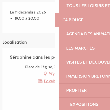
TOUS LES LOISIRS 
Le 11 décembre 2026
19:00 à 20:00
ÇA BOUGE
AGENDA DES ANIMAT
Localisation
LES MARCHÉS
Séraphine dans les pas d’anatole
VISITES ET DÉCOUV
Place de l'église, 22300 Ploumilliau
M'y rendre
IMMERSION BRETON
J'y vais en train !
PROFITER
EXPOSITIONS