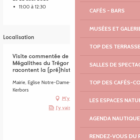
11:00 à 12:30
CAFÉS - BARS
MUSÉES ET GALERI
Localisation
TOP DES TERRASS
Visite commentée de l'exposition
Mégalithes du Trégor - Quand les pierres
SALLES DE SPECTA
racontent la (pré)histoire
TOP DES CAFÉS-C
Mairie, Eglise Notre-Dame-des-Neiges, 22610
Kerbors
M'y rendre
LES ESPACES NATU
J'y vais en train !
AGENDA NAUTIQUE
RENDEZ-VOUS DU 