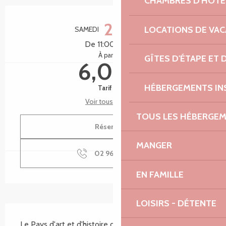
CHAMBRES D'HÔTE
Ouverture et coordonnées
22
LOCATIONS DE VA
SAMEDI
AOÛT
De 11:00 à 12:30
À partir de
GÎTES D'ÉTAPE ET
6,00 €
HÉBERGEMENTS IN
Tarif plein
Voir tous les tarifs
TOUS LES HÉBERGE
Réserver
MANGER
02 96 04 04
▒▒
EN FAMILLE
LOISIRS - DÉTENTE
Description
Le Pays d'art et d'histoire du Trégor vous invite dans 