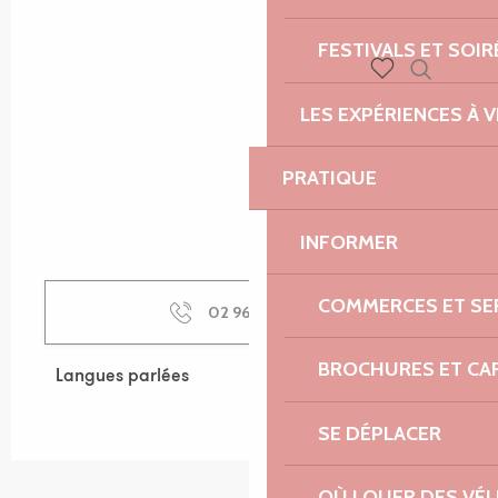
FESTIVALS ET SOIR
Recherch
Voir les favoris
LES EXPÉRIENCES À V
PRATIQUE
INFORMER
COMMERCES ET SE
02 96 04 04
▒▒
BROCHURES ET CA
Langues parlées
Langues parlées
SE DÉPLACER
OÙ LOUER DES VÉL