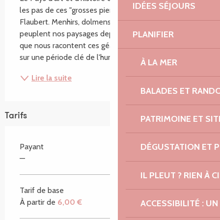
IDÉES SÉJOURS
les pas de ces "grosses pierres" comme disait 
Flaubert. Menhirs, dolmens et allées couvertes 
PLANIFIER
peuplent nos paysages depuis des millénaires. Mais 
que nous racontent ces géants de granite ? Retour 
sur une période clé de l'humanité : le Néolithique...
À LA MER
Lire la suite
BALADES ET RAND
Tarifs
PATRIMOINE ET SI
DÉGUSTATION ET 
Payant
—
IL PLEUT ? RIEN À CI
Tarif de base
À partir de
6,00 €
ACCESSIBILITÉ : 