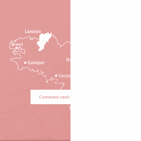
Lannion
Brest
Saint-Malo
Rennes
Quimper
Vannes
Comment venir ?