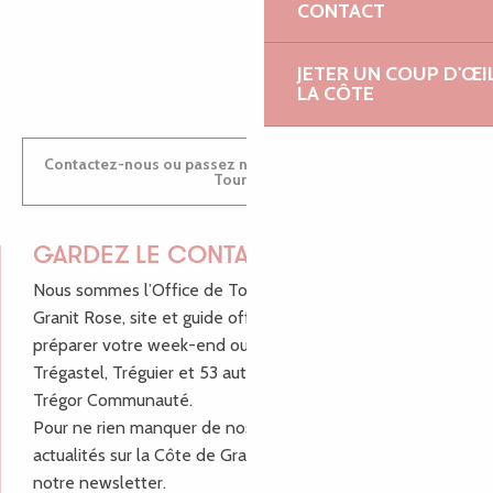
CONTACT
ANTOINE
JETER UN COUP D'ŒI
LA CÔTE
Contactez-nous ou passez nous voir dans nos Offices de
Tourisme
GARDEZ LE CONTACT !
Nous sommes l’Office de Tourisme Bretagne - Côte de
Granit Rose, site et guide officiel pour vous aider à
préparer votre week-end ou vos vacances à Lannion,
Trégastel, Tréguier et 53 autres communes de Lannion-
Trégor Communauté.
Pour ne rien manquer de nos bons plans et nos
actualités sur la Côte de Granit Rose, inscrivez-vous à
notre newsletter.