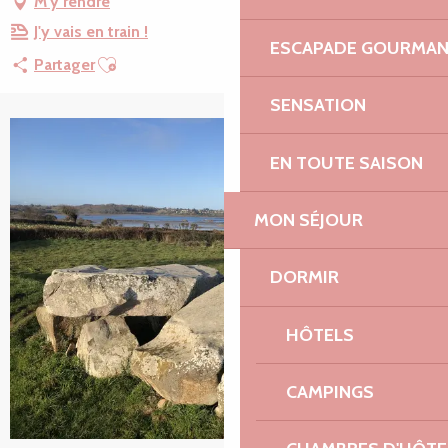
M'y rendre
J'y vais en train !
ESCAPADE GOURMA
Ajouter aux favoris
Partager
SENSATION
EN TOUTE SAISON
MON SÉJOUR
DORMIR
HÔTELS
CAMPINGS