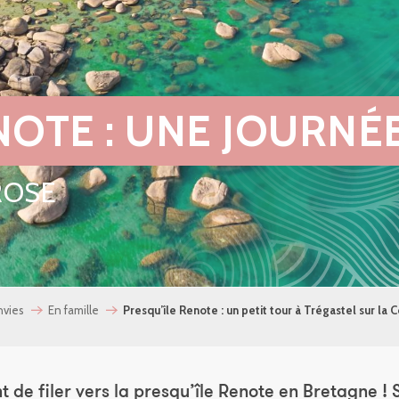
NOTE : UNE JOURNÉ
ROSE
nvies
En famille
Presqu’île Renote : un petit tour à Trégastel sur la 
nt de filer vers la presqu’île Renote en Bretagne !