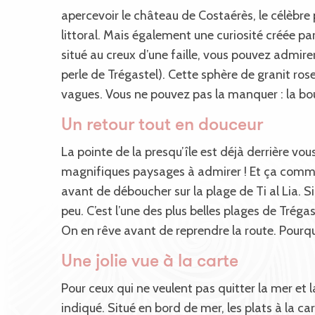
apercevoir le château de Costaérès, le célèbr
littoral. Mais également une curiosité créée par 
situé au creux d’une faille, vous pouvez admire
perle de Trégastel). Cette sphère de granit ro
vagues. Vous ne pouvez pas la manquer : la bo
Un retour tout en douceur
La pointe de la presqu’île est déjà derrière vou
magnifiques paysages à admirer ! Et ça comm
avant de déboucher sur la plage de Ti al Lia. Si
peu. C’est l’une des plus belles plages de Trégast
On en rêve avant de reprendre la route. Pourqu
Une jolie vue à la carte
Pour ceux qui ne veulent pas quitter la mer et l
indiqué. Situé en bord de mer, les plats à la ca