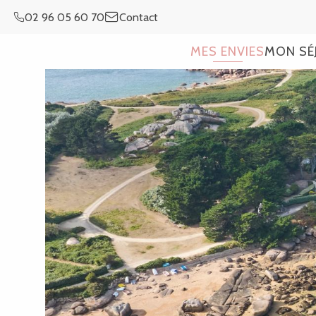
Aller
02 96 05 60 70
Contact
au
contenu
MES ENVIES
MON SÉ
principal