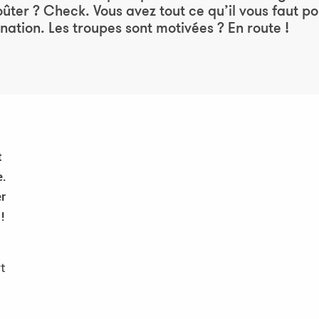
ter ? Check. Vous avez tout ce qu’il vous faut po
nation. Les troupes sont motivées ? En route !
x favoris
t
.
r
!
rt