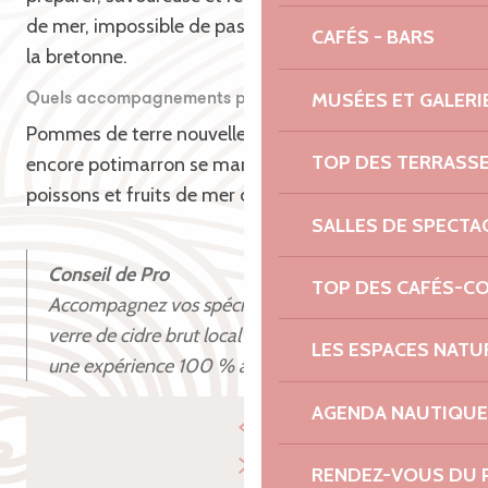
de mer, impossible de passer à côté des moules à
CAFÉS - BARS
la bretonne.
MUSÉES ET GALERI
Quels accompagnements pour les plats de la mer ?
Pommes de terre nouvelles, carottes, choux ou
TOP DES TERRASS
encore potimarron se marient parfaitement aux
poissons et fruits de mer d’automne.
SALLES DE SPECTA
Conseil de Pro
TOP DES CAFÉS-C
Accompagnez vos spécialités bretonnes d’un
verre de cidre brut local ou d’un chouchen pour
LES ESPACES NATU
une expérience 100 % authentique.
AGENDA NAUTIQUE
RENDEZ-VOUS DU 