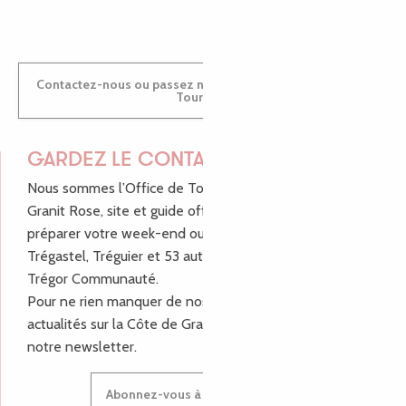
Contactez-nous ou passez nous voir dans nos Offices de
Tourisme
GARDEZ LE CONTACT !
Nous sommes l’Office de Tourisme Bretagne - Côte de
Granit Rose, site et guide officiel pour vous aider à
préparer votre week-end ou vos vacances à Lannion,
Trégastel, Tréguier et 53 autres communes de Lannion-
Trégor Communauté.
Pour ne rien manquer de nos bons plans et nos
actualités sur la Côte de Granit Rose, inscrivez-vous à
notre newsletter.
Abonnez-vous à notre newsletter