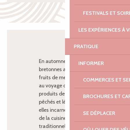
FESTIVALS ET SOIR
LES EXPÉRIENCES À V
EN CONCLUSION
PRATIQUE
En automne, les recettes
INFORMER
bretonnes au poisson et aux
fruits de mer sont une invitation
COMMERCES ET SE
au voyage culinaire. Entre
produits de la mer fraîchement
BROCHURES ET CA
pêchés et légumes de saison,
elles incarnent l’essence même
SE DÉPLACER
de la cuisine bretonne
traditionnelle : simple, généreuse
OÙ LOUER DES VÉL