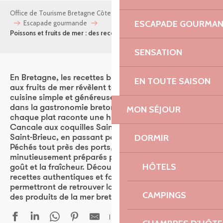
Office de Tourisme Bretagne Côte de Granit Rose
Mes envies
ESCAPADE GOURMA
Escapade gourmande
Poissons et fruits de mer : des recettes au saveurs iodées
SENSATION
En Bretagne, les recettes bretonnes au poisson et
EN TOUTE SAISON
aux fruits de mer révèlent tout le savoir-faire d’une
cuisine simple et généreuse, profondément ancrée
dans la gastronomie bretonne. Entre terroir et mer,
MON SÉJOUR
chaque plat raconte une histoire : des huîtres de
Cancale aux coquilles Saint-Jacques de la baie de
DORMIR
Saint-Brieuc, en passant par les filets de bar grillés.
Péchés tout près des ports, ces trésors de la mer sont
minutieusement préparés pour en faire ressortir le
HÔTELS
goût et la fraîcheur. Découvrez ces délicieuses
recettes authentiques et faciles à préparer qui vous
permettront de retrouver la saveur et la générosité
CAMPINGS
des produits de la mer bretonne.