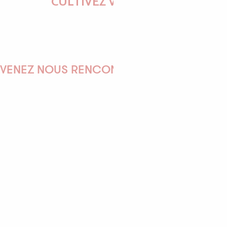
CULTIVEZ VOS ENVIES
VENEZ NOUS RENCONTRER !
EMILIE
MARINE
ANTOINE