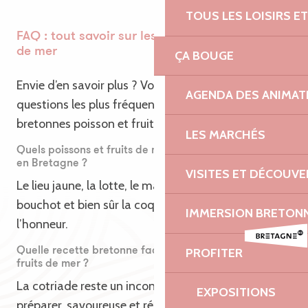
TOUS LES LOISIRS 
FAQ : tout savoir sur les plats à base de fruits
de mer
ÇA BOUGE
Envie d’en savoir plus ? Voici les réponses aux
AGENDA DES ANIMAT
questions les plus fréquentes autour des recettes
bretonnes poisson et fruits de mer.
LES MARCHÉS
Quels poissons et fruits de mer privilégier en automne
en Bretagne ?
VISITES ET DÉCOUV
Le lieu jaune, la lotte, le maquereau, les moules de
bouchot et bien sûr la coquille Saint-Jacques sont à
IMMERSION BRETON
l’honneur.
PROFITER
Quelle recette bretonne facile pour cuisiner poisson et
fruits de mer ?
La cotriade reste un incontournable : simple à
EXPOSITIONS
préparer, savoureuse et réconfortante. Côté fruits