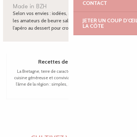
CONTACT
Made in BZH
Selon vos envies : iodées, sucrées, ou les deux pour
JETER UN COUP D'ŒI
les amateurs de beurre salé, toutes nos recettes de
LA CÔTE
l’apéro au dessert pour croquer l’essentiel de la...
Recettes de plats bretons
La Bretagne, terre de caractère et de traditions, offre une
cuisine généreuse et conviviale. Les plats bretons incarnent
l’âme de la région : simples, savoureux et profondément...