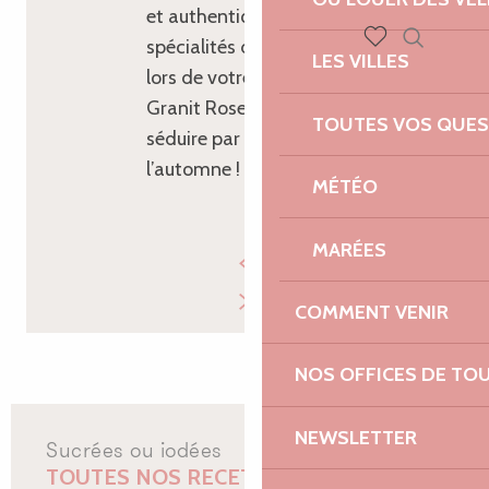
et authentique. Venez goûter aux
spécialités de la mer bretonne
LES VILLES
Recherch
Voir les favoris
lors de votre séjour sur la Côte de
Granit Rose… et laissez-vous
TOUTES VOS QUES
séduire par la magie iodée de
l’automne !
MÉTÉO
MARÉES
COMMENT VENIR
NOS OFFICES DE TO
NEWSLETTER
Sucrées ou iodées
TOUTES NOS RECETTES