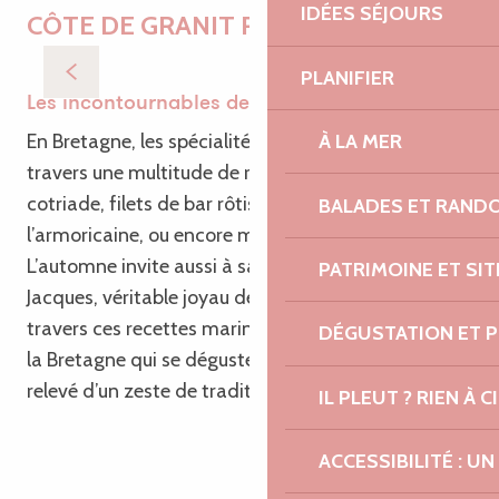
IDÉES SÉJOURS
CÔTE DE GRANIT ROSE
Les coquilles Saint-Jacques à la bretonne
PLANIFIER
Les incontournables de la cuisine bretonne
En Bretagne, les spécialités de la mer se révèlent à
À LA MER
travers une multitude de recettes emblématiques :
cotriade, filets de bar rôtis au beurre salé, lotte à
BALADES ET RAND
l’armoricaine, ou encore moules à la crème.
L’automne invite aussi à savourer la coquille Saint-
PATRIMOINE ET SI
Jacques, véritable joyau des côtes bretonnes. À
travers ces recettes marinières, c’est toute l’âme de
DÉGUSTATION ET 
la Bretagne qui se déguste : l’océan dans l’assiette,
relevé d’un zeste de tradition locale !
IL PLEUT ? RIEN À CI
ACCESSIBILITÉ : 