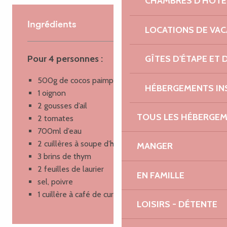
CHAMBRES D'HÔTE
Ingrédients
LOCATIONS DE VA
Pour 4 personnes :
GÎTES D'ÉTAPE ET
500g de cocos paimpolais décossés
HÉBERGEMENTS IN
1 oignon
2 gousses d’ail
TOUS LES HÉBERGE
2 tomates
700ml d’eau
2 cuillères à soupe d’huile d’olive
MANGER
3 brins de thym
2 feuilles de laurier
EN FAMILLE
sel, poivre
1 cuillère à café de curcuma
LOISIRS - DÉTENTE