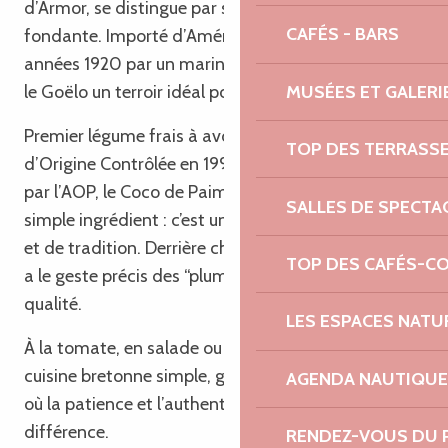
d’Armor, se distingue par sa peau fine et sa texture
CAFÉS - BARS
fondante. Importé d’Amérique du Sud dans les
années 1920 par un marin breton, il a trouvé dans
MUSÉES ET GALERI
le Goëlo un terroir idéal pour s’épanouir.
Premier légume frais à avoir obtenu l’Appellation
TOP DES TERRASS
d’Origine Contrôlée en 1998, aujourd’hui protégé
par l’AOP, le Coco de Paimpol est bien plus qu’un
SALLES DE SPECTA
simple ingrédient : c’est un symbole de savoir-faire
et de tradition. Derrière chaque gousse récoltée, il y
TOP DES CAFÉS-C
a le geste précis des “plumeurs”, garants de sa
qualité.
LES ESPACES NATU
À la tomate, en salade ou mijoté, il incarne cette
cuisine bretonne simple, généreuse et nourrissante,
AGENDA NAUTIQUE
où la patience et l’authenticité font toute la
différence.
RENDEZ-VOUS DU 