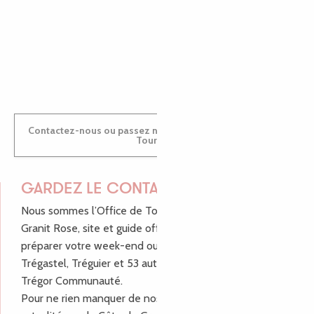
ANTOINE
Contactez-nous ou passez nous voir dans nos Offices de
Tourisme
GARDEZ LE CONTACT !
Nous sommes l’Office de Tourisme Bretagne - Côte de
Granit Rose, site et guide officiel pour vous aider à
préparer votre week-end ou vos vacances à Lannion,
Trégastel, Tréguier et 53 autres communes de Lannion-
Trégor Communauté.
Pour ne rien manquer de nos bons plans et nos