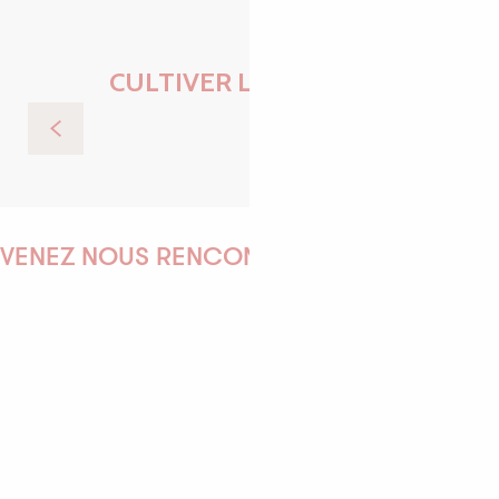
CULTIVER L'ESSENTIEL
Top 10 des animaux
VENEZ NOUS RENCONTRER !
EMILIE
MARINE