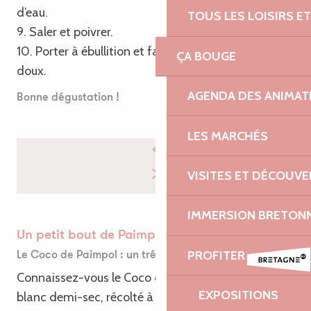
d’eau.
TOUS LES LOISIRS 
9. Saler et poivrer.
10. Porter à ébullition et faire cuire 40 min sur feu
ÇA BOUGE
doux.
AGENDA DES ANIMAT
Bonne dégustation !
LES MARCHÉS
VISITES ET DÉCOUV
IMMERSION BRETON
Un petit bout de Paimpol dans votre assiette
PROFITER
Le Coco de Paimpol : un trésor du terroir breton
Connaissez-vous le Coco de Paimpol ? Ce haricot
EXPOSITIONS
blanc demi-sec, récolté à la main dans les Côtes-