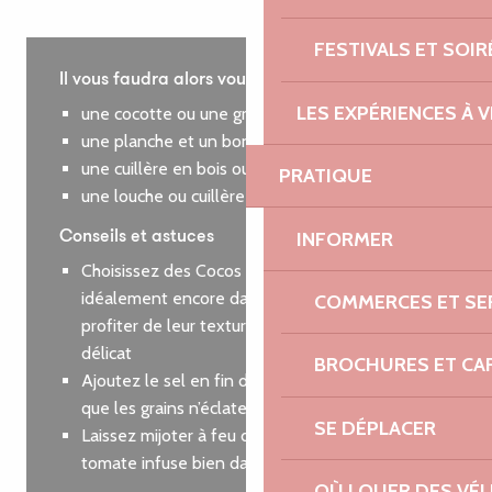
FESTIVALS ET SOIR
Il vous faudra alors vous munir de :
LES EXPÉRIENCES À V
une cocotte ou une grande casserole
une planche et un bon couteau
une cuillère en bois ou spatule
PRATIQUE
une louche ou cuillère
INFORMER
Conseils et astuces
Choisissez des Cocos de Paimpol frais,
idéalement encore dans la gousse, pour
COMMERCES ET SE
profiter de leur texture fondante et goût
délicat
BROCHURES ET CA
Ajoutez le sel en fin de cuisson pour éviter
que les grains n’éclatent prématurément.
SE DÉPLACER
Laissez mijoter à feu doux pour que la sauce
tomate infuse bien dans les cocos.
OÙ LOUER DES VÉL