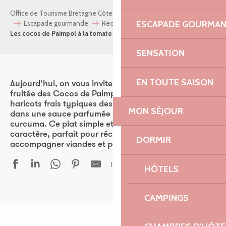
Office de Tourisme Bretagne Côte de Granit Rose
Mes envies
ESCAPADE GOURMA
Escapade gourmande
Recettes de plats bretons
Les cocos de Paimpol à la tomate
SENSATION
EN TOUTE SAISON
Aujourd’hui, on vous invite à savourer une version
fruitée des Cocos de Paimpol à la tomate : des
haricots frais typiques des Côtes-d’Armor, mijotés
MON SÉJOUR
dans une sauce parfumée à l’ail, l’oignon, thym et
curcuma. Ce plat simple et sain allie douceur et
caractère, parfait pour réchauffer les soirées ou pour
DORMIR
accompagner viandes et poissons.
HÔTELS
Ajouter aux fav
CAMPINGS