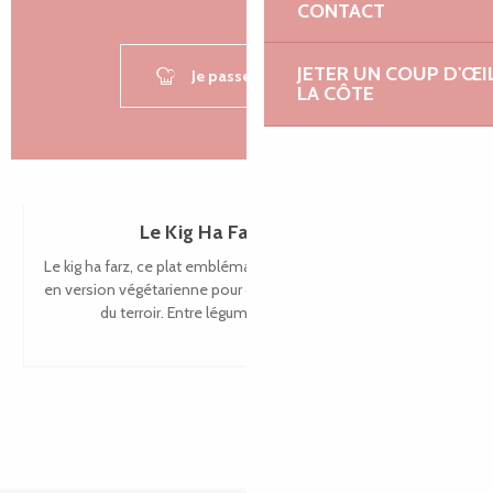
CONTACT
JETER UN COUP D'ŒI
Je passe le tablier !
LA CÔTE
Le Kig Ha Farz végétarien
Le kig ha farz, ce plat emblématique de Bretagne, se réinvente
en version végétarienne pour célébrer les saveurs généreuses
du terroir. Entre légumes de saison, bouillon...