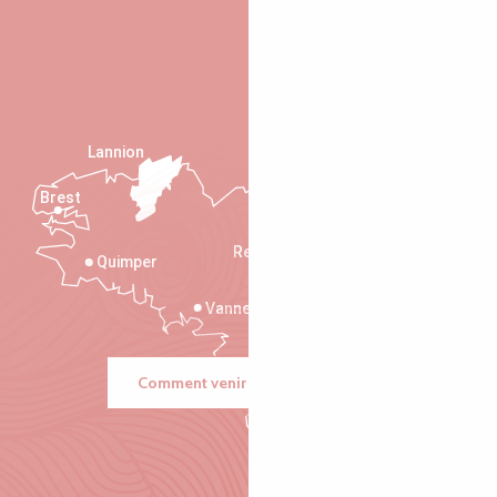
Lannion
Brest
Saint-Malo
Rennes
Quimper
Vannes
Comment venir ?