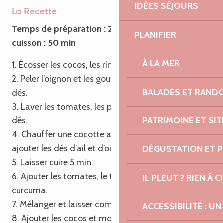
IDÉES SÉJOURS
La Recette
Temps de préparation : 20 min – Temps de
PLANIFIER
cuisson : 50 min
À LA MER
1. Écosser les cocos, les rincer et les égoutter.
2. Peler l’oignon et les gousses d’ail et les couper en
BALADES ET RAND
dés.
3. Laver les tomates, les peler et les couper aussi en
PATRIMOINE ET SI
dés.
4. Chauffer une cocotte avec l’huile d’olive, puis
ajouter les dés d’ail et d’oignons.
DÉGUSTATION ET 
5. Laisser cuire 5 min.
6. Ajouter les tomates, le thym, le laurier et le
IL PLEUT ? RIEN À CI
curcuma.
7. Mélanger et laisser compoter 5 min.
ACCESSIBILITÉ : 
8. Ajouter les cocos et mouiller avec les 700 ml