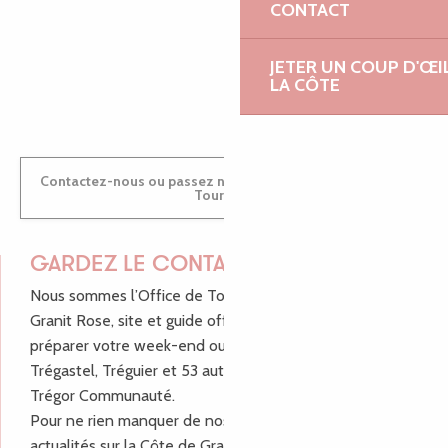
CONTACT
JETER UN COUP D'ŒI
ANTOINE
LA CÔTE
Contactez-nous ou passez nous voir dans nos Offices de
Tourisme
GARDEZ LE CONTACT !
Nous sommes l’Office de Tourisme Bretagne - Côte de
Granit Rose, site et guide officiel pour vous aider à
préparer votre week-end ou vos vacances à Lannion,
Trégastel, Tréguier et 53 autres communes de Lannion-
Trégor Communauté.
Pour ne rien manquer de nos bons plans et nos
actualités sur la Côte de Granit Rose, inscrivez-vous à