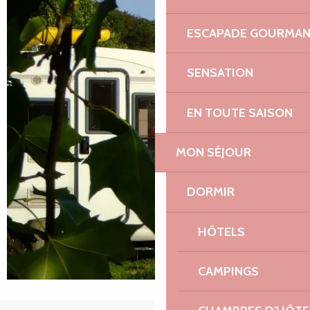
ESCAPADE GOURMA
SENSATION
EN TOUTE SAISON
MON SÉJOUR
DORMIR
HÔTELS
CAMPINGS