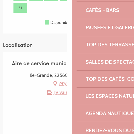
31
CAFÉS - BARS
Disponible
Complet
Fermé
MUSÉES ET GALERI
TOP DES TERRASS
Localisation
SALLES DE SPECTA
Aire de service municipale du Dourlin
Ile-Grande, 22560 Pleumeur-Bodou
TOP DES CAFÉS-C
M'y rendre
J'y vais en train !
LES ESPACES NATU
AGENDA NAUTIQUE
RENDEZ-VOUS DU 