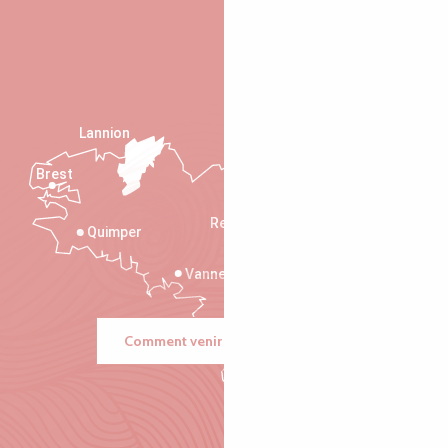
Lannion
Brest
Saint-Malo
Rennes
Quimper
Vannes
Comment venir ?