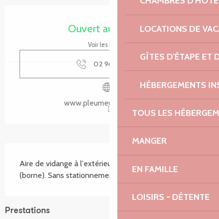
CHAMBRES D'HÔTE
Ouverture et coordonnées
Ouvert aujourd'hui
LOCATIONS DE VA
Voir les horaires
GÎTES D'ÉTAPE ET
02 96 23 93
▒▒
HÉBERGEMENTS IN
www.pleumeur-bodou.com
TOUS LES HÉBERGE
MANGER
Description
Aire de vidange à l'extérieur du camping municipal 
EN FAMILLE
(borne). Sans stationnement.
LOISIRS - DÉTENTE
Prestations