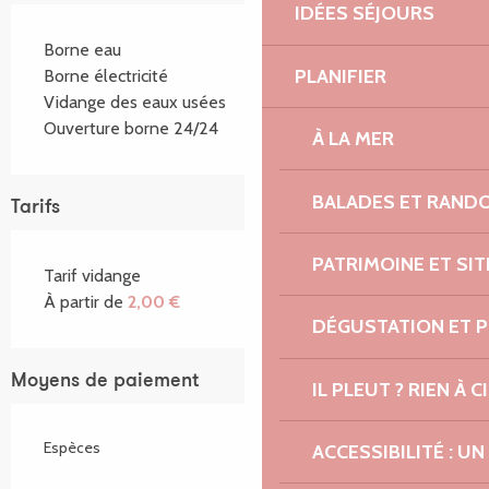
IDÉES SÉJOURS
Borne eau
PLANIFIER
Borne électricité
Vidange des eaux usées
Ouverture borne 24/24
À LA MER
BALADES ET RAND
Tarifs
PATRIMOINE ET SI
Tarif vidange
À partir de
2,00 €
DÉGUSTATION ET 
Moyens de paiement
IL PLEUT ? RIEN À CI
Espèces
ACCESSIBILITÉ : 