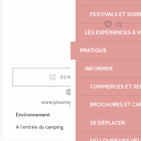
FESTIVALS ET SOIR
LES EXPÉRIENCES À V
Recherch
Voir les favoris
PRATIQUE
INFORMER
02 96 23 93
▒▒
COMMERCES ET SE
www.pleumeur-bodou.com
BROCHURES ET CA
Environnement
Environnement
SE DÉPLACER
A l'entrée du camping
OÙ LOUER DES VÉL