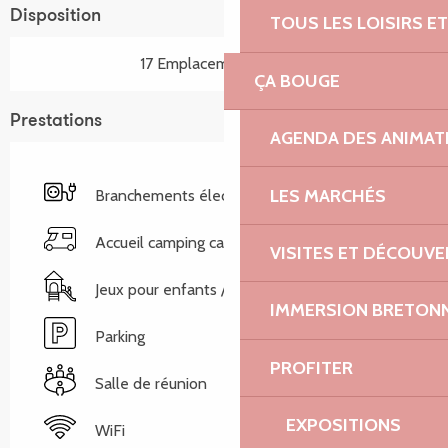
Disposition
TOUS LES LOISIRS 
17 Emplacement(s) nu(s)
ÇA BOUGE
Prestations
AGENDA DES ANIMAT
LES MARCHÉS
Branchements électriques
Accueil camping car
VISITES ET DÉCOUV
Jeux pour enfants / Espace jeux
IMMERSION BRETON
Parking
PROFITER
Salle de réunion
EXPOSITIONS
WiFi