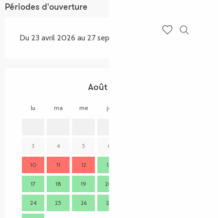
Périodes d'ouverture
Du 23 avril 2026 au 27 septembre 2026
Recherch
Voir les favoris
Août 2026
lu
ma
me
je
ve
sa
di
lu
1
2
3
4
5
6
7
8
9
7
10
11
12
13
14
15
16
14
17
18
19
20
21
22
23
21
24
25
26
27
28
29
30
28