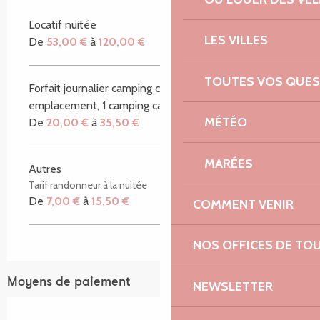
Locatif nuitée
LES VILLES
De
53,00 €
à
120,00 €
TOUTES VOS QUES
Forfait journalier camping car (2 adultes, 1
emplacement, 1 camping car)
MÉTÉO
De
20,00 €
à
35,50 €
MARÉES
Autres
Tarif randonneur à la nuitée
De
7,00 €
à
15,50 €
COMMENT VENIR
NOS OFFICES DE TO
Moyens de paiement
NEWSLETTER