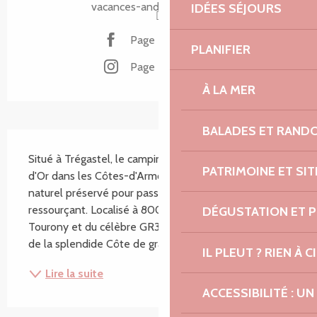
vacances-andretrigano.com
IDÉES SÉJOURS
Page Facebook
PLANIFIER
Page Instagram
À LA MER
BALADES ET RAND
Description
Situé à Trégastel, le camping piétonnier Les Ajoncs 
PATRIMOINE ET SI
d'Or dans les Côtes-d'Armor est au cœur d'un cadre 
naturel préservé pour passer un séjour convivial et 
ressourçant. Localisé à 800 mètres de la plage de 
DÉGUSTATION ET 
Tourony et du célèbre GR34, partez à la découverte 
de la splendide Côte de granit rose et de...
IL PLEUT ? RIEN À CI
Lire la suite
ACCESSIBILITÉ : 