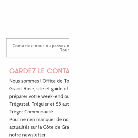
ANTOINE
Contactez-nous ou passez nous voir dans nos Offices de
Tourisme
GARDEZ LE CONTACT !
Nous sommes l’Office de Tourisme Bretagne - Côte de
Granit Rose, site et guide officiel pour vous aider à
préparer votre week-end ou vos vacances à Lannion,
Trégastel, Tréguier et 53 autres communes de Lannion-
Trégor Communauté.
Pour ne rien manquer de nos bons plans et nos
actualités sur la Côte de Granit Rose, inscrivez-vous à
notre newsletter.