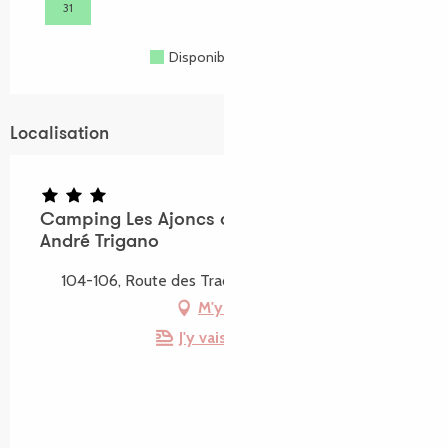
31
Disponible
Complet
Fermé
Localisation
Camping Les Ajoncs d'Or - Vacances
André Trigano
104-106, Route des Traouïéro, 22730 Trégastel
M'y rendre
J'y vais en train !