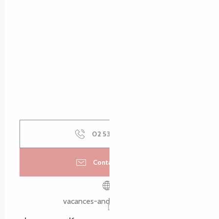
02 53 48 08
▒▒
Contactez-nous
vacances-andretrigano.com