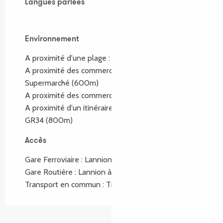
Langues parlées
Langues parlées
Environnement
Environnement
A proximité d'une plage :
Tourony
(800m)
A proximité des commerces :
Supermarché
(600m)
A proximité des commerces :
Place St Anne
(2km)
A proximité d'un itinéraire de randonnée :
GR34
(800m)
Accès
Accès
Gare Ferroviaire : Lannion à 12km
Gare Routière : Lannion à 12km
Transport en commun : Tilt ligne E, arrêt Tourony