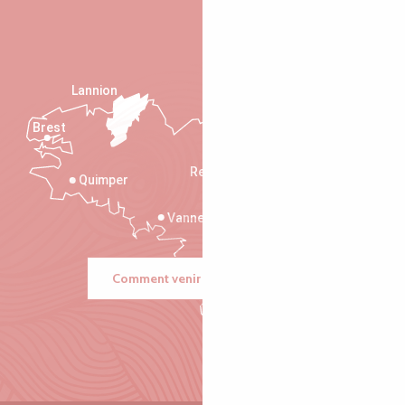
Lannion
Brest
Saint-Malo
Rennes
Quimper
Vannes
Comment venir ?