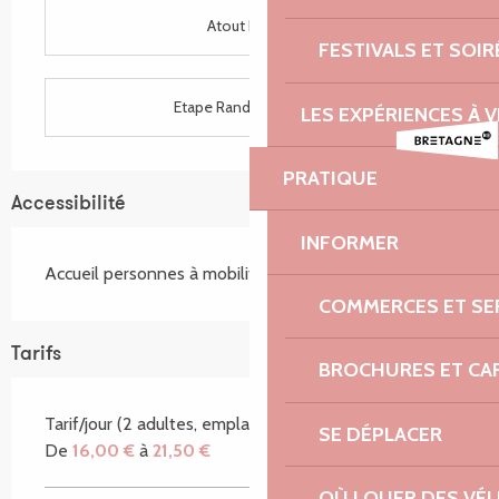
Atout France
FESTIVALS ET SOIR
Etape Rando Bretagne
LES EXPÉRIENCES À V
PRATIQUE
Accessibilité
INFORMER
Accueil personnes à mobilité réduite
COMMERCES ET SE
Tarifs
BROCHURES ET CA
Tarif/jour (2 adultes, emplacement, voiture)
SE DÉPLACER
De
16,00 €
à
21,50 €
OÙ LOUER DES VÉL