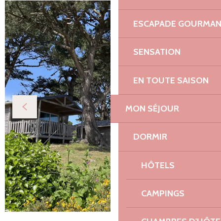
ESCAPADE GOURMA
SENSATION
EN TOUTE SAISON
MON SÉJOUR
DORMIR
HÔTELS
CAMPINGS