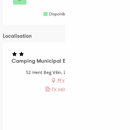
Disponible
Complet
Fermé
Localisation
Camping Municipal Beg Ar Vilin
52 Hent Beg Vilin, 22820 Plougrescant
M'y rendre
J'y vais en train !