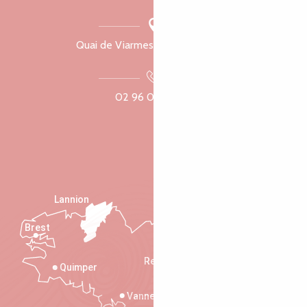
Quai de Viarmes, 22300 Lannion
02 96 05 60 70
Lannion
Brest
Saint-Malo
Rennes
Quimper
Vannes