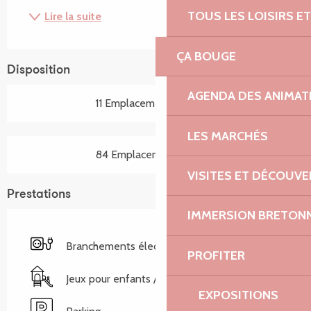
TOUS LES LOISIRS 
Lire la suite
ÇA BOUGE
Disposition
AGENDA DES ANIMAT
11 Emplacement(s) locatif
LES MARCHÉS
84 Emplacement(s) nu(s)
VISITES ET DÉCOUV
Prestations
IMMERSION BRETON
Branchements électriques
PROFITER
Jeux pour enfants / Espace jeux
EXPOSITIONS