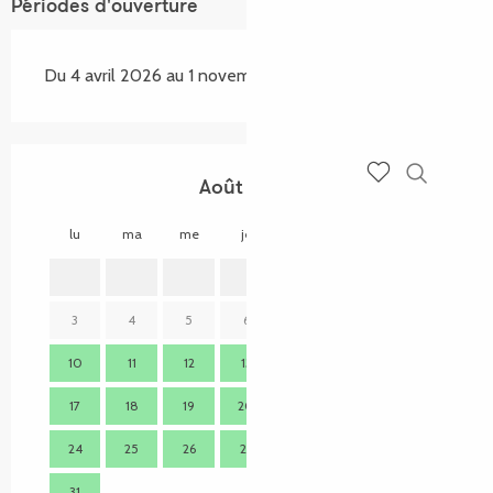
Périodes d'ouverture
Du 4 avril 2026 au 1 novembre 2026
Août 2026
Recherch
Voir les favoris
lu
ma
me
je
ve
sa
di
lu
1
2
3
4
5
6
7
8
9
7
10
11
12
13
14
15
16
14
17
18
19
20
21
22
23
21
24
25
26
27
28
29
30
28
31