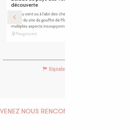
découverte
Face au vent ou à l’abri des chemins creux, cette balade
autour du site du gouffre de Plougrescant aborde de
multiples aspects insoupçonnés : géologie, flore et faune,...
Plougrescant
Signaler une erreur
VENEZ NOUS RENCONTRER !