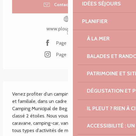
IDÉES SÉJOURS
Contacter par email
PLANIFIER
www.plougrescant.fr
À LA MER
Page Facebook
Page Instagram
BALADES ET RAND
PATRIMOINE ET SI
Description
DÉGUSTATION ET 
Venez profiter d'un camping à l'ambiance reposante 
et familiale, dans un cadre magnifique et rare. Le 
IL PLEUT ? RIEN À CI
Camping Municipal de Beg ar Vilin à Plougrescant est 
classé 2 étoiles. Nous vous accueillons en tente, 
caravane, camping-car, van ou en chalet. Proche de 
ACCESSIBILITÉ : 
tous types d'activités de mer et de terre,...