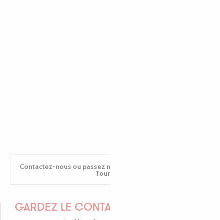
EMILIE
MARINE
ANTOINE
Contactez-nous ou passez nous voir dans nos Offices de
Tourisme
GARDEZ LE CONTACT !