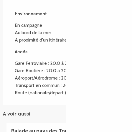
Environnement
Environnement
En campagne
Au bord de la mer
A proximité d'un itinéraire de randonnée :
GR34®
Accès
Accès
Gare Ferroviaire : 20.0 à 20km
Gare Routière : 20.0 à 20km
Aéroport/Aérodrome : 20.0 à 20km
Transport en commun : 20.0 à 20km
Route (nationale/départ.) : 1.5 à 2km
A voir aussi
Balade au pays des Tors - Sentier de