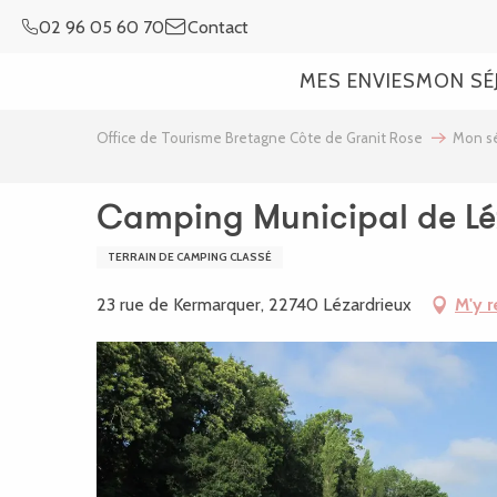
Aller
02 96 05 60 70
Contact
au
contenu
MES ENVIES
MON SÉ
principal
Office de Tourisme Bretagne Côte de Granit Rose
Mon sé
Camping Municipal de Lé
TERRAIN DE CAMPING CLASSÉ
23 rue de Kermarquer, 22740 Lézardrieux
M'y r