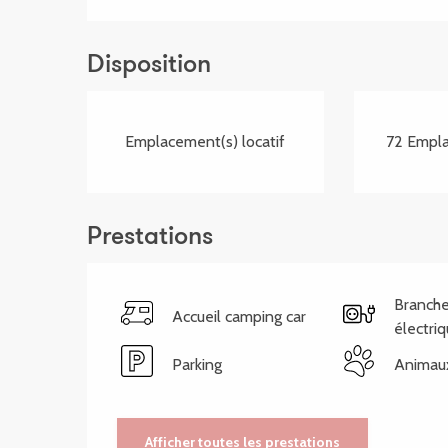
Disposition
Emplacement(s) locatif
72 Empla
Prestations
Branch
Accueil camping car
électri
Parking
Animau
Afficher toutes les prestations