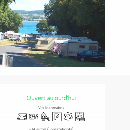
Ouverture et coordonnée
Ouvert aujourd'hui
Voir les horaires
Accueil camping car
Branchements électriques
Jeux pour enfants / Espace jeux
Parking
Animaux acceptés
Lave linge
+ 14 autre(s) prestation(s)