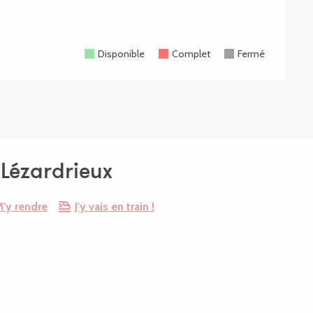
Disponible
Complet
Fermé
Lézardrieux
'y rendre
J'y vais en train !