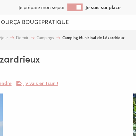
Je prépare mon séjour
Je suis sur place
JOUR
ÇA BOUGE
PRATIQUE
jour
Dormir
Campings
Camping Municipal de Lézardrieux
zardrieux
endre
J'y vais en train !