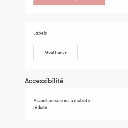
Offres de prestatio
Labels
Labels
Atout France
Accessibilité
Accueil personnes à mobilité
réduite