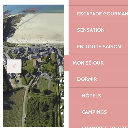
ESCAPADE GOURMA
SENSATION
EN TOUTE SAISON
MON SÉJOUR
DORMIR
HÔTELS
CAMPINGS