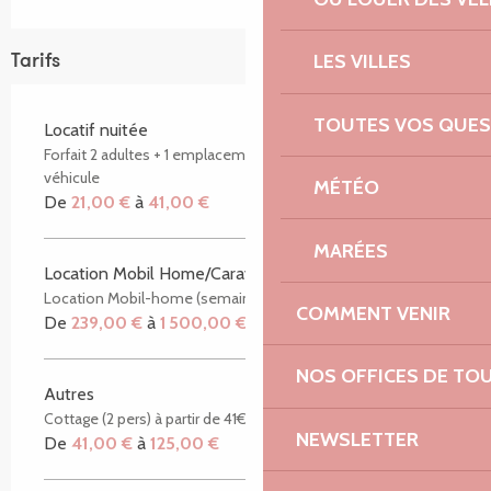
LES VILLES
Tarifs
TOUTES VOS QUES
Locatif nuitée
Forfait 2 adultes + 1 emplacement avec électricité + 1
véhicule
MÉTÉO
De
21,00 €
à
41,00 €
MARÉES
Location Mobil Home/Caravane (semaine)
Location Mobil-home (semaine - de 2 à 8 personnes)
COMMENT VENIR
De
239,00 €
à
1 500,00 €
NOS OFFICES DE TO
Autres
Cottage (2 pers) à partir de 41€ la nuitée (hors juillet - août)
NEWSLETTER
De
41,00 €
à
125,00 €