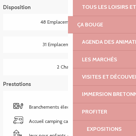
TOUS LES LOISIRS 
Disposition
48 Emplacement(s) locatif
ÇA BOUGE
AGENDA DES ANIMAT
31 Emplacement(s) nu(s)
LES MARCHÉS
2 Chalet(s)
VISITES ET DÉCOUV
Prestations
IMMERSION BRETON
Branchements électriques
PROFITER
Accueil camping car
EXPOSITIONS
Jeux pour enfants / Espace jeux