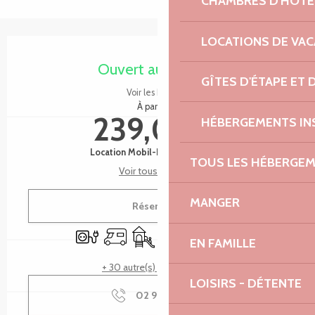
CHAMBRES D'HÔTE
LOCATIONS DE VA
Ouverture et coordonnées
Ouvert aujourd'hui
GÎTES D'ÉTAPE ET
Voir les horaires
À partir de
239,00 €
HÉBERGEMENTS IN
Location Mobil-Home / semaine
TOUS LES HÉBERGE
Voir tous les tarifs
MANGER
Réserver
Branchements électriques
Accueil camping car
Jeux pour enfants / Espace jeux
Parking
Piscine
WiFi
EN FAMILLE
+ 30 autre(s) prestation(s)
LOISIRS - DÉTENTE
02 96 23 71
▒▒