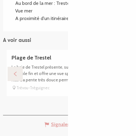
Au bord de la mer :
Trestel
Vue mer
A proximité d'un itinéraire de randonnée :
GR34®
A voir aussi
Plage de Trestel
La baie de Trestel présente, sur 1 km, une magnifique plage
de sable fin et offre une vue splendide sur Tomé et les 7
îles. Sa pente très douce permet en toute sécurité jeux et...
Trévou-Tréguignec
Signaler une erreur