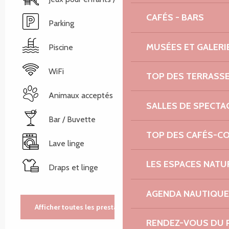
CAFÉS - BARS
Parking
MUSÉES ET GALERI
Piscine
WiFi
TOP DES TERRASS
Animaux acceptés
SALLES DE SPECTA
Bar / Buvette
TOP DES CAFÉS-C
Lave linge
LES ESPACES NATU
Draps et linge
AGENDA NAUTIQUE
Afficher toutes les prestations
RENDEZ-VOUS DU 