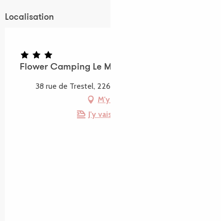
Localisation
Flower Camping Le Mat
38 rue de Trestel, 22660 Trévou-Tréguignec
M'y rendre
J'y vais en train !