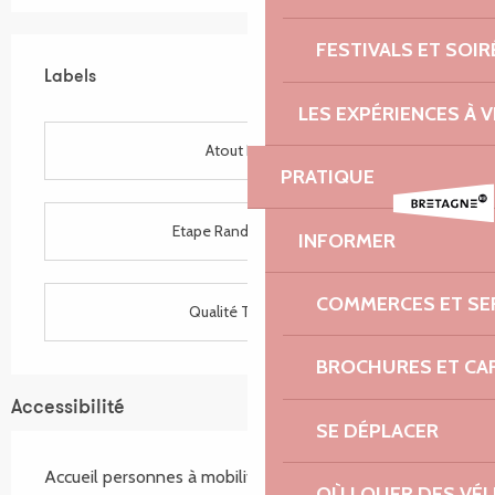
Offres de prestations
FESTIVALS ET SOIR
Labels
Labels
LES EXPÉRIENCES À V
Atout France
PRATIQUE
Etape Rando Bretagne
INFORMER
COMMERCES ET SE
Qualité Tourisme
BROCHURES ET CA
Accessibilité
SE DÉPLACER
Accueil personnes à mobilité réduite
OÙ LOUER DES VÉL