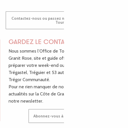
Contactez-nous ou passez nous voir dans nos Offices de
Tourisme
GARDEZ LE CONTACT !
Nous sommes l’Office de Tourisme Bretagne - Côte de
Granit Rose, site et guide officiel pour vous aider à
préparer votre week-end ou vos vacances à Lannion,
Trégastel, Tréguier et 53 autres communes de Lannion-
Trégor Communauté.
Pour ne rien manquer de nos bons plans et nos
actualités sur la Côte de Granit Rose, inscrivez-vous à
notre newsletter.
Abonnez-vous à notre newsletter