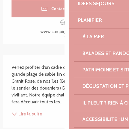
IDÉES SÉJOURS
Contacter par email
PLANIFIER
www.campinglemat.com
À LA MER
BALADES ET RAND
Description
Venez profiter d'un cadre calme et reposant, de la 
PATRIMOINE ET SI
grande plage de sable fin de Trestel, de la Côte de 
Granit Rose, de nos îles (Bréhat, les 7 îles). Flânez sur 
DÉGUSTATION ET 
le sentier des douaniers (GR34) et respirez notre air 
vivifiant. Notre équipe chaleureuse et conviviale vous 
fera découvrir toutes les...
IL PLEUT ? RIEN À CI
Lire la suite
ACCESSIBILITÉ : 