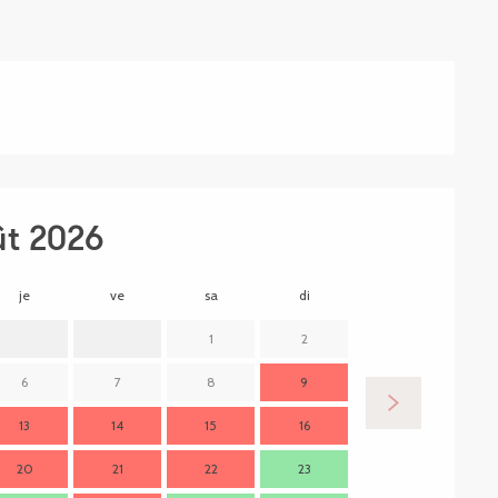
ût 2026
je
ve
sa
di
lu
m
1
2
6
7
8
9
7
13
14
15
16
14
1
20
21
22
23
21
2