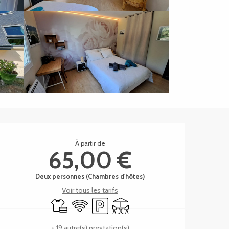
Ouverture et coordonnée
À partir de
65,00 €
Deux personnes (Chambres d'hôtes)
Voir tous les tarifs
Draps et linge
WiFi
Parking
Terrasse
+ 19 autre(s) prestation(s)