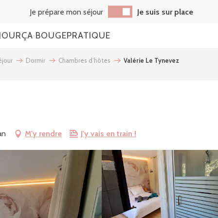
Je prépare mon séjour
Je suis sur place
JOUR
ÇA BOUGE
PRATIQUE
jour
Dormir
Chambres d’hôtes
Valérie Le Tynevez
an
M'y rendre
J'y vais en train !