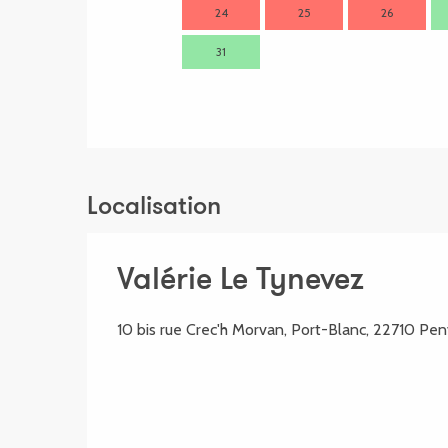
24
25
26
31
Localisation
Valérie Le Tynevez
10 bis rue Crec'h Morvan, Port-Blanc, 22710 Pe