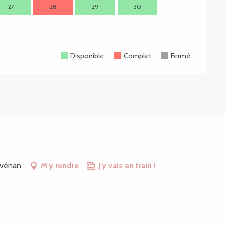
27
28
29
30
28
2
Disponible
Complet
Fermé
nvénan
M'y rendre
J'y vais en train !