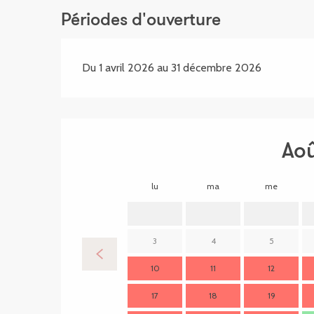
Périodes d'ouverture
Du 1 avril 2026 au 31 décembre 2026
Ao
lu
ma
me
3
4
5
10
11
12
17
18
19