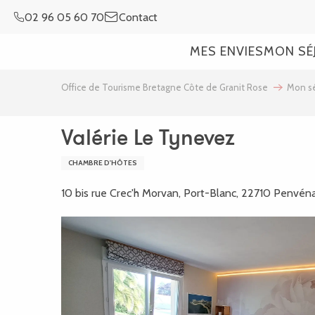
Aller
02 96 05 60 70
Contact
au
contenu
MES ENVIES
MON SÉ
principal
Office de Tourisme Bretagne Côte de Granit Rose
Mon sé
Valérie Le Tynevez
CHAMBRE D'HÔTES
10 bis rue Crec'h Morvan, Port-Blanc, 22710 Penvén