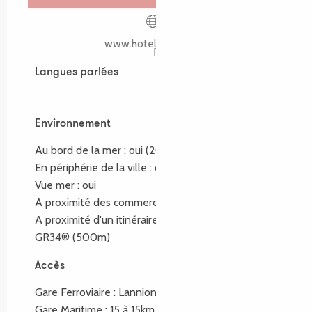
www.hoteltoeno.com
Langues parlées
Langues parlées
Environnement
Environnement
Au bord de la mer :
oui
(200m)
En périphérie de la ville :
oui
Vue mer :
oui
A proximité des commerces :
oui
(1km)
A proximité d'un itinéraire de randonnée :
GR34®
(500m)
Accès
Accès
Gare Ferroviaire : Lannion à 15km
Gare Maritime : 15 à 15km