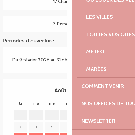
17 Chambre(s)
LES VILLES
3 Personne(s)
TOUTES VOS QUES
Périodes d'ouverture
MÉTÉO
Du 9 février 2026 au 31 décembre 2026
MARÉES
COMMENT VENIR
Août 2026
NOS OFFICES DE TO
lu
ma
me
je
ve
sa
di
lu
1
2
NEWSLETTER
3
4
5
6
7
8
9
7