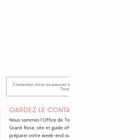
MARINE
ANTOINE
Contactez-nous ou passez nous voir dans nos Offices de
Tourisme
GARDEZ LE CONTACT !
Nous sommes l’Office de Tourisme Bretagne - Côte de
Granit Rose, site et guide officiel pour vous aider à
préparer votre week-end ou vos vacances à Lannion,