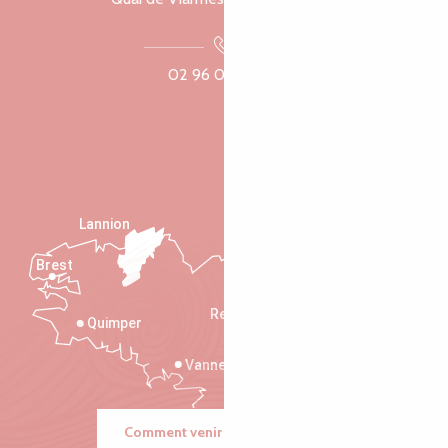
02 96 05 60 70
Lannion
Brest
Saint-Malo
Rennes
Quimper
Vannes
Comment venir ?