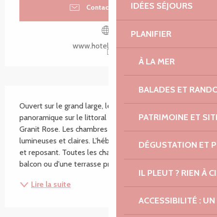
IDÉES SÉJOURS
Contacter par email
PLANIFIER
www.hoteltoeno.com
À LA MER
BALADES ET RAND
Description
Ouvert sur le grand large, le Toëno offre une vue 
PATRIMOINE ET SI
panoramique sur le littoral pittoresque de la Côte de 
Granit Rose. Les chambres sont spacieuses, 
lumineuses et claires. L'hébergement est confortable 
DÉGUSTATION ET 
et reposant. Toutes les chambres disposent d'un 
balcon ou d'une terrasse privée face à la mer et au...
IL PLEUT ? RIEN À CI
Lire la suite
ACCESSIBILITÉ : 