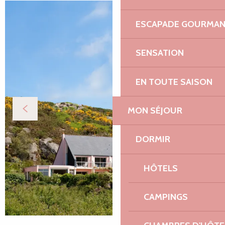
ESCAPADE GOURMA
SENSATION
EN TOUTE SAISON
MON SÉJOUR
DORMIR
HÔTELS
CAMPINGS