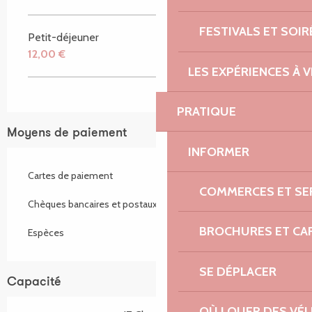
FESTIVALS ET SOIR
Petit-déjeuner
12,00 €
LES EXPÉRIENCES À V
PRATIQUE
Moyens de paiement
INFORMER
Cartes de paiement
COMMERCES ET SE
Chèques bancaires et postaux
BROCHURES ET CA
Espèces
SE DÉPLACER
Capacité
OÙ LOUER DES VÉL