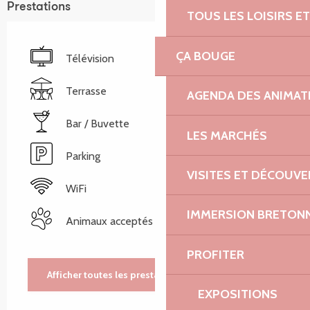
Prestations
TOUS LES LOISIRS 
ÇA BOUGE
Télévision
Terrasse
AGENDA DES ANIMAT
Bar / Buvette
LES MARCHÉS
Parking
VISITES ET DÉCOUV
WiFi
IMMERSION BRETON
Animaux acceptés
PROFITER
Afficher toutes les prestations
EXPOSITIONS