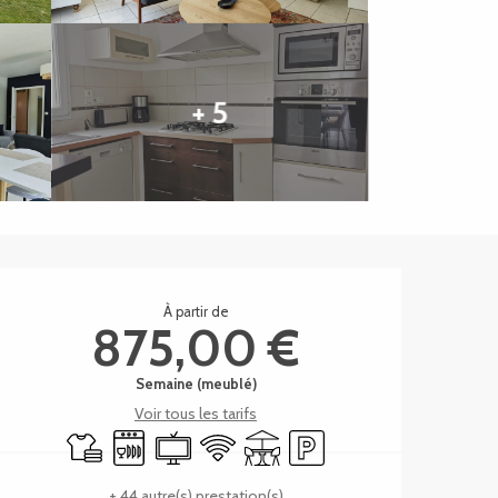
+ 5
Ouverture et coordonnée
À partir de
875,00 €
Semaine (meublé)
Voir tous les tarifs
Draps et linge
Lave vaisselle
Télévision
WiFi
Terrasse
Parking
+ 44 autre(s) prestation(s)