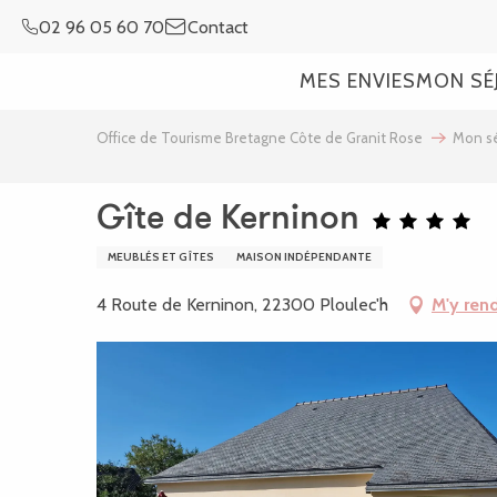
Aller
02 96 05 60 70
Contact
au
contenu
MES ENVIES
MON SÉ
principal
Office de Tourisme Bretagne Côte de Granit Rose
Mon sé
Gîte de Kerninon
MEUBLÉS ET GÎTES
MAISON INDÉPENDANTE
4 Route de Kerninon, 22300 Ploulec'h
M'y ren