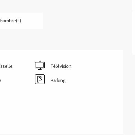
Chambre(s)
isselle
Télévision
e
Parking