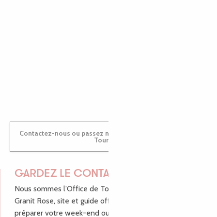
MARINE
ANTOINE
Contactez-nous ou passez nous voir dans nos Offices de
Tourisme
GARDEZ LE CONTACT !
Nous sommes l’Office de Tourisme Bretagne - Côte de
Granit Rose, site et guide officiel pour vous aider à
préparer votre week-end ou vos vacances à Lannion,