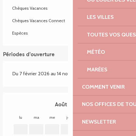
Chèques Vacances
LES VILLES
Chèques Vacances Connect
Espèces
TOUTES VOS QUES
MÉTÉO
Périodes d'ouverture
MARÉES
Du 7 février 2026 au 14 novembre 2026
COMMENT VENIR
NOS OFFICES DE TO
Août 2026
lu
ma
me
je
ve
sa
di
lu
NEWSLETTER
1
2