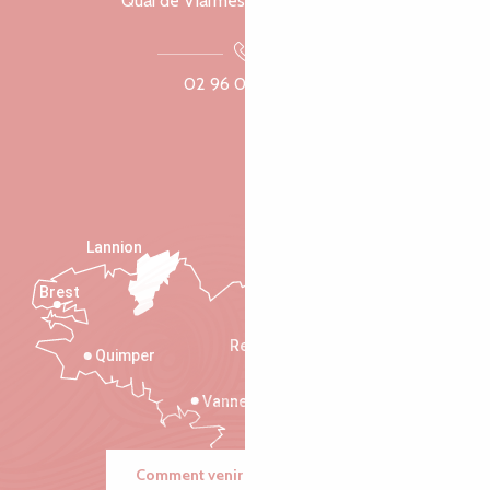
Quai de Viarmes, 22300 Lannion
02 96 05 60 70
Lannion
Brest
Saint-Malo
Rennes
Quimper
Vannes
Comment venir ?