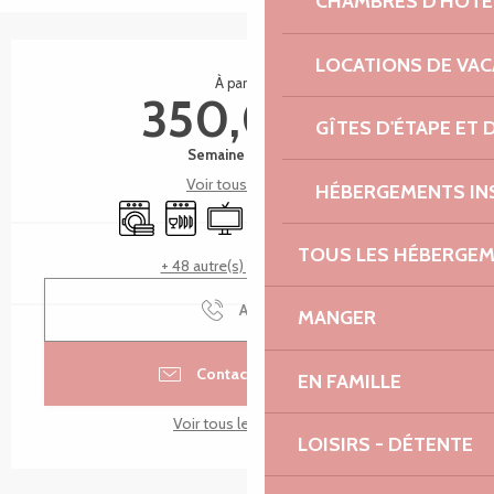
CHAMBRES D'HÔTE
Ouverture et coordonnées
LOCATIONS DE VA
À partir de
350,00 €
GÎTES D'ÉTAPE ET
Semaine (meublé)
Voir tous les tarifs
HÉBERGEMENTS IN
Lave linge
Lave vaisselle
Télévision
WiFi
Terrasse
Parking
TOUS LES HÉBERGE
+ 48 autre(s) prestation(s)
Appeler
MANGER
Contacter par email
EN FAMILLE
Voir tous les contacts
LOISIRS - DÉTENTE