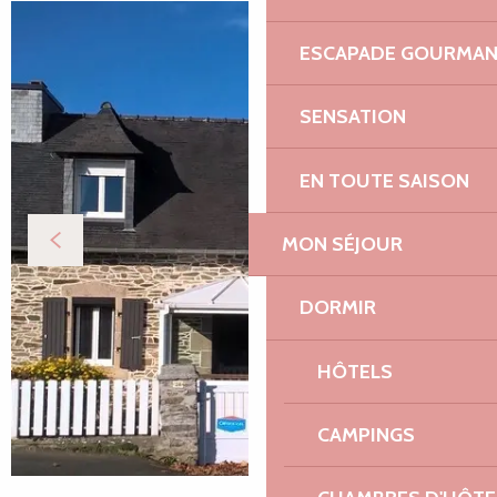
ESCAPADE GOURMA
SENSATION
EN TOUTE SAISON
MON SÉJOUR
DORMIR
HÔTELS
CAMPINGS