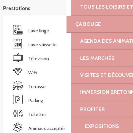
TOUS LES LOISIRS 
Prestations
ÇA BOUGE
Lave linge
AGENDA DES ANIMAT
Lave vaisselle
LES MARCHÉS
Télévision
WiFi
VISITES ET DÉCOUV
Terrasse
IMMERSION BRETON
Parking
PROFITER
Toilettes
EXPOSITIONS
Animaux acceptés