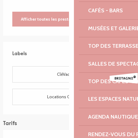
CAFÉS - BARS
Afficher toutes les prestations
MUSÉES ET GALERI
Offres de prestations
TOP DES TERRASS
Labels
Labels
SALLES DE SPECTA
CléVacances
TOP DES CAFÉS-C
Locations CléVacances
LES ESPACES NATU
AGENDA NAUTIQUE
Tarifs
RENDEZ-VOUS DU 