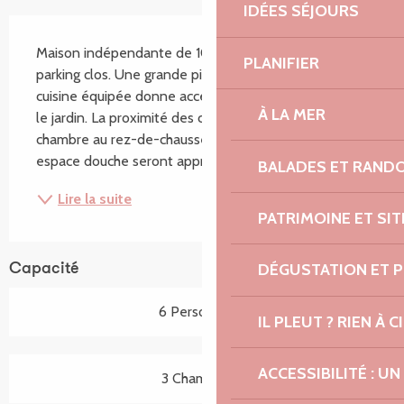
IDÉES SÉJOURS
Description
Maison indépendante de 100 m² avec jardin et 
PLANIFIER
parking clos. Une grande pièce à vivre avec un coin 
cuisine équipée donne accès direct sur la terrasse et 
À LA MER
le jardin. La proximité des commerces (300 m), la 
chambre au rez-de-chaussée ainsi que le grand 
espace douche seront appréciés. GR34 sur place,...
BALADES ET RAND
Lire la suite
PATRIMOINE ET SI
DÉGUSTATION ET 
Capacité
6 Personne(s)
IL PLEUT ? RIEN À CI
ACCESSIBILITÉ : 
3 Chambre(s)