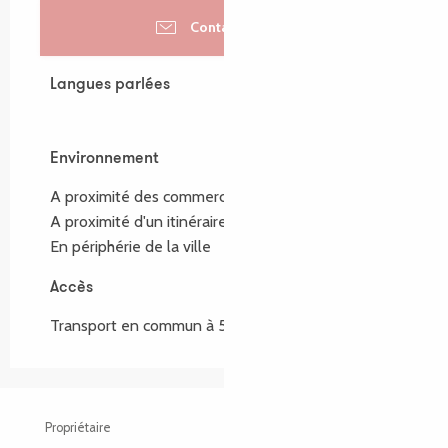
Contactez-nous
Langues parlées
Langues parlées
Environnement
Environnement
A proximité des commerces
(500m)
A proximité d'un itinéraire de randonnée
(300m)
En périphérie de la ville
Accès
Accès
Transport en commun à 500m
Propriétaire