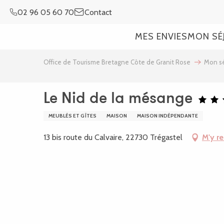
Aller
02 96 05 60 70
Contact
au
contenu
MES ENVIES
MON SÉ
principal
Office de Tourisme Bretagne Côte de Granit Rose
Mon sé
Le Nid de la mésange
MEUBLÉS ET GÎTES
MAISON
MAISON INDÉPENDANTE
13 bis route du Calvaire, 22730 Trégastel
M'y r