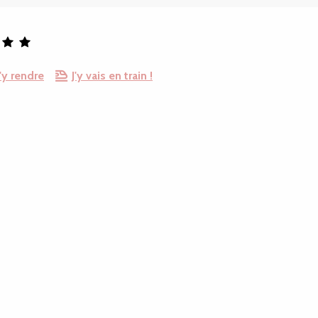
'y rendre
J'y vais en train !