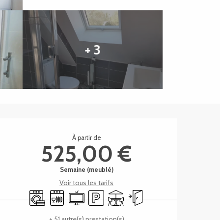
+ 3
Ouverture et coordonnée
À partir de
525,00 €
Semaine (meublé)
Voir tous les tarifs
Lave linge
Lave vaisselle
Télévision
Parking
Terrasse
Entrée indépendante
+ 51 autre(s) prestation(s)