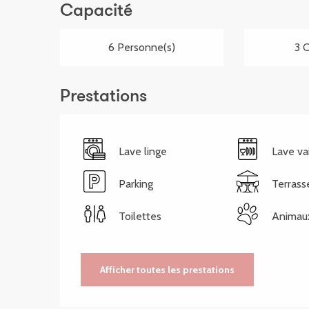
Capacité
6 Personne(s)
3 
Prestations
Lave linge
Lave va
Parking
Terrass
Toilettes
Animau
Afficher toutes les prestations