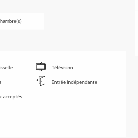
Chambre(s)
isselle
Télévision
e
Entrée indépendante
x acceptés