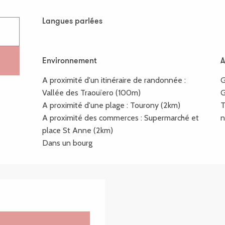
Langues parlées
Langues parlées
Environnement
Environnement
A
A
A proximité d'un itinéraire de randonnée :
G
Vallée des Traouïero
(100m)
G
A proximité d'une plage :
Tourony
(2km)
T
A proximité des commerces :
Supermarché et
n
place St Anne
(2km)
Dans un bourg