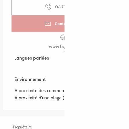
06 79 81 60
▒▒
Contactez-nous
www.boiseon.fr
Langues parlées
Langues parlées
Environnement
Environnement
A proximité des commerces
(1.5km)
A proximité d'une plage
(1.5km)
Propriétaire