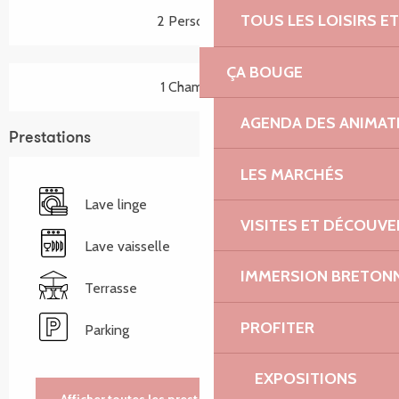
TOUS LES LOISIRS 
2 Personne(s)
ÇA BOUGE
1 Chambre(s)
AGENDA DES ANIMAT
Prestations
LES MARCHÉS
Lave linge
VISITES ET DÉCOUV
Lave vaisselle
IMMERSION BRETON
Terrasse
PROFITER
Parking
EXPOSITIONS