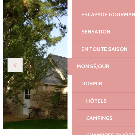
ESCAPADE GOURMA
SENSATION
EN TOUTE SAISON
MON SÉJOUR
DORMIR
HÔTELS
CAMPINGS