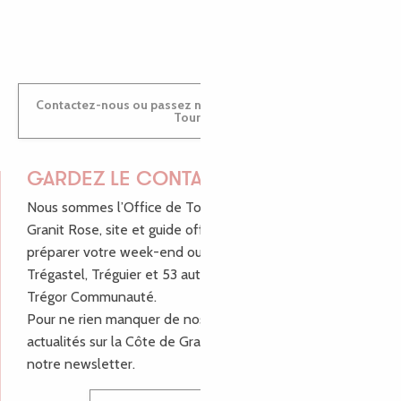
ANTOINE
Contactez-nous ou passez nous voir dans nos Offices de
Tourisme
GARDEZ LE CONTACT !
Nous sommes l’Office de Tourisme Bretagne - Côte de
Granit Rose, site et guide officiel pour vous aider à
préparer votre week-end ou vos vacances à Lannion,
Trégastel, Tréguier et 53 autres communes de Lannion-
Trégor Communauté.
Pour ne rien manquer de nos bons plans et nos
actualités sur la Côte de Granit Rose, inscrivez-vous à
notre newsletter.