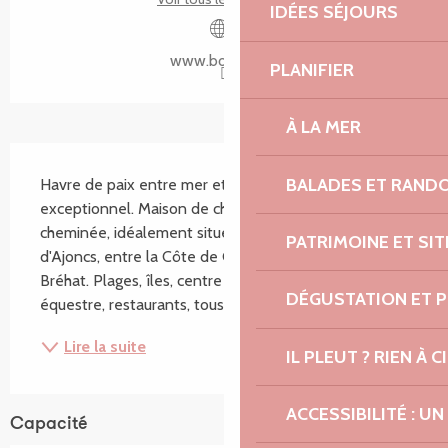
IDÉES SÉJOURS
www.boiseon.fr
PLANIFIER
À LA MER
Description
BALADES ET RAND
Havre de paix entre mer et campagne dans un site 
exceptionnel. Maison de charme tout confort avec 
cheminée, idéalement située à Port-Blanc sur la Côte 
PATRIMOINE ET SI
d'Ajoncs, entre la Côte de Granit Rose et l'Ile de 
Bréhat. Plages, îles, centre nautique, tennis, centre 
DÉGUSTATION ET 
équestre, restaurants, tous commerces à 2...
Lire la suite
IL PLEUT ? RIEN À CI
ACCESSIBILITÉ : 
Capacité