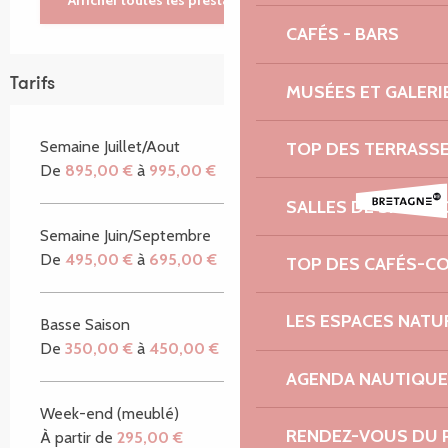
Afficher toutes les prestations
CAFÉS - BARS
Tarifs
MUSÉES ET GALERI
Semaine Juillet/Aout
TOP DES TERRASS
De
895,00 €
à
995,00 €
SALLES DE SPECTA
Semaine Juin/Septembre
De
495,00 €
à
695,00 €
TOP DES CAFÉS-C
LES ESPACES NATU
Basse Saison
De
350,00 €
à
450,00 €
AGENDA NAUTIQUE
Week-end (meublé)
RENDEZ-VOUS DU 
À partir de
295,00 €