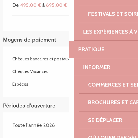
De
495,00 €
à
695,00 €
FESTIVALS ET SOIR
LES EXPÉRIENCES À V
Moyens de paiement
PRATIQUE
Chèques bancaires et postaux
INFORMER
Chèques Vacances
COMMERCES ET SE
Espèces
BROCHURES ET CA
Périodes d'ouverture
SE DÉPLACER
Toute l'année 2026
OÙ LOUER DES VÉL