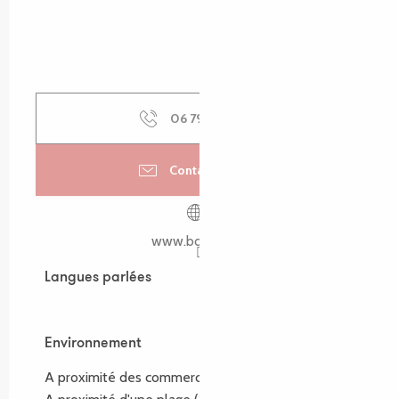
06 79 81 60
▒▒
Contactez-nous
www.boiseon.fr
Langues parlées
Langues parlées
Environnement
Environnement
A proximité des commerces
(1.5km)