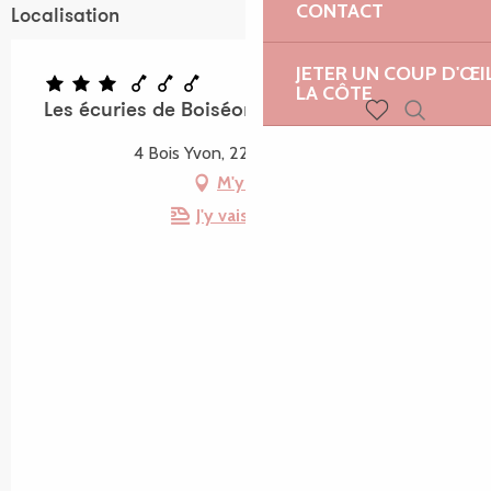
CONTACT
Localisation
JETER UN COUP D'ŒI
LA CÔTE
Les écuries de Boiséon
Recherch
Voir les favoris
4 Bois Yvon, 22710 Penvénan
M'y rendre
J'y vais en train !