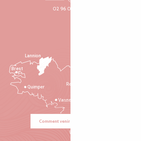
02 96 05 60 70
Lannion
Brest
Saint-Malo
Rennes
Quimper
Vannes
Comment venir ?