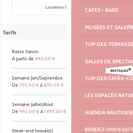
Locations CléVacances
CAFÉS - BARS
MUSÉES ET GALERI
Tarifs
TOP DES TERRASS
Basse Saison
À partir de
495,00 €
SALLES DE SPECTA
TOP DES CAFÉS-C
Semaine Juin/Septembre
De
795,00 €
à
895,00 €
LES ESPACES NATU
Semaine Juillet/Aout
De
995,00 €
à
1 495,00 €
AGENDA NAUTIQUE
RENDEZ-VOUS DU 
Week-end (meublé)