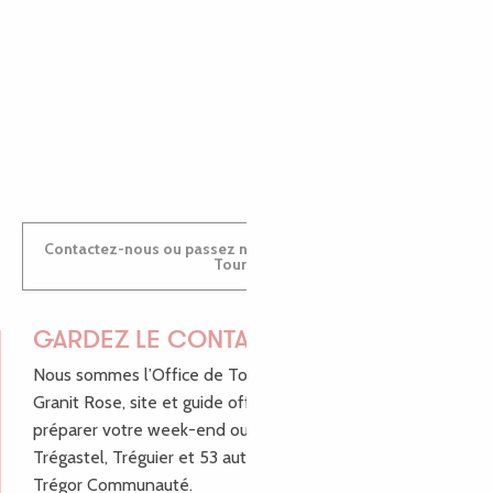
MARINE
ANTOINE
Contactez-nous ou passez nous voir dans nos Offices de
Tourisme
GARDEZ LE CONTACT !
Nous sommes l’Office de Tourisme Bretagne - Côte de
Granit Rose, site et guide officiel pour vous aider à
préparer votre week-end ou vos vacances à Lannion,
Trégastel, Tréguier et 53 autres communes de Lannion-
Trégor Communauté.