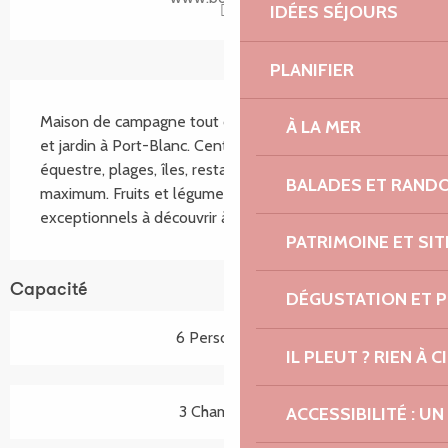
IDÉES SÉJOURS
PLANIFIER
Description
Maison de campagne tout confort avec poêle à bois 
À LA MER
et jardin à Port-Blanc. Centre nautique, tennis, centre 
équestre, plages, îles, restaurants, commerces à 2 km 
BALADES ET RAND
maximum. Fruits et légumes bio sur place. Sites 
exceptionnels à découvrir à proximité.
PATRIMOINE ET SI
Capacité
DÉGUSTATION ET 
6 Personne(s)
IL PLEUT ? RIEN À CI
3 Chambre(s)
ACCESSIBILITÉ : 