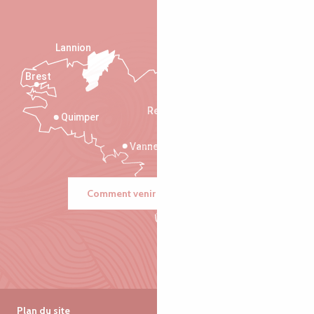
Lannion
Brest
Saint-Malo
Rennes
Quimper
Vannes
Comment venir ?
Plan du site