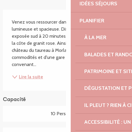
IDÉES SÉJOURS
Description
PLANIFIER
Venez vous ressourcer dans cette maison neuve, 
lumineuse et spacieuse. Disposant d'une terrasse 
exposée sud à 20 minutes des plus belles plages de 
À LA MER
la côte de granit rose. Ainsi que l'île de Bréhat, le 
château du taureau à Morlaix. Proche de toute 
BALADES ET RAND
commodités et d'une gare à 4km. Logement 
convenant...
PATRIMOINE ET SI
Lire la suite
DÉGUSTATION ET 
Capacité
IL PLEUT ? RIEN À CI
10 Personne(s)
ACCESSIBILITÉ : 