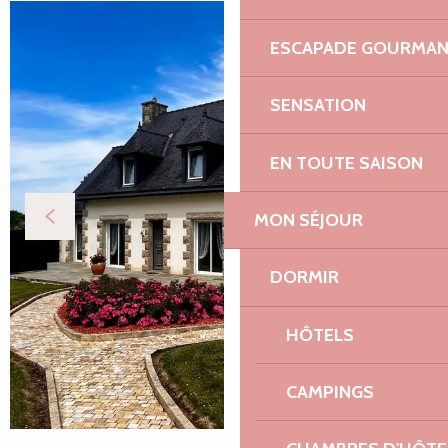
ESCAPADE GOURMA
SENSATION
EN TOUTE SAISON
MON SÉJOUR
DORMIR
HÔTELS
CAMPINGS