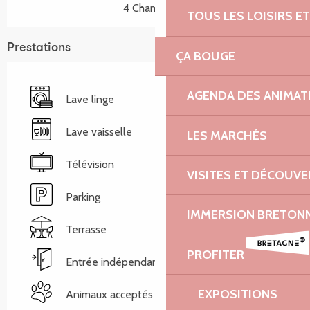
4 Chambre(s)
TOUS LES LOISIRS 
Prestations
ÇA BOUGE
AGENDA DES ANIMAT
Lave linge
Lave vaisselle
LES MARCHÉS
Télévision
VISITES ET DÉCOUV
Parking
IMMERSION BRETON
Terrasse
PROFITER
Entrée indépendante
EXPOSITIONS
Animaux acceptés