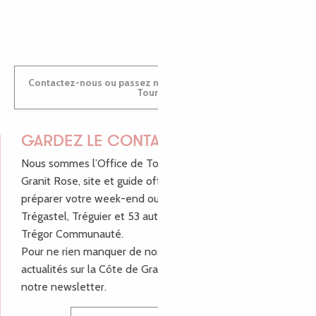
ANTOINE
Contactez-nous ou passez nous voir dans nos Offices de
Tourisme
GARDEZ LE CONTACT !
Nous sommes l’Office de Tourisme Bretagne - Côte de
Granit Rose, site et guide officiel pour vous aider à
préparer votre week-end ou vos vacances à Lannion,
Trégastel, Tréguier et 53 autres communes de Lannion-
Trégor Communauté.
Pour ne rien manquer de nos bons plans et nos
actualités sur la Côte de Granit Rose, inscrivez-vous à
notre newsletter.