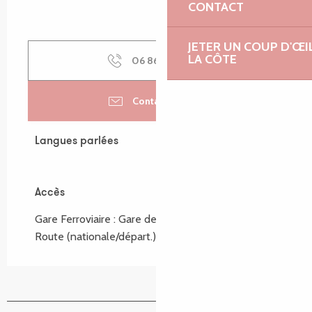
CONTACT
JETER UN COUP D'ŒI
LA CÔTE
06 86 36 03
▒▒
Contactez-nous
Langues parlées
Langues parlées
Accès
Accès
Gare Ferroviaire : Gare de Plouaret à 4km
Route (nationale/départ.) : RN12