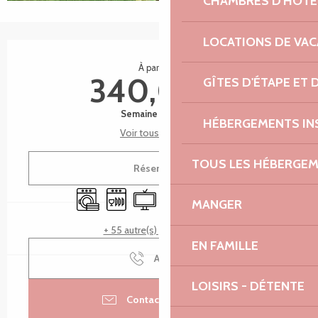
CHAMBRES D'HÔTE
LOCATIONS DE VA
Ouverture et coordonnées
À partir de
340,00 €
GÎTES D'ÉTAPE ET
Semaine (meublé)
HÉBERGEMENTS IN
Voir tous les tarifs
TOUS LES HÉBERGE
Réserver
Lave linge
Lave vaisselle
Télévision
WiFi
Parking
Terrasse
MANGER
+ 55 autre(s) prestation(s)
EN FAMILLE
Appeler
LOISIRS - DÉTENTE
Contacter par email