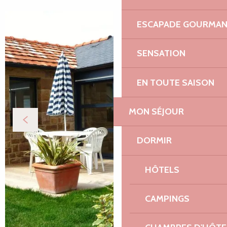
ESCAPADE GOURMA
SENSATION
EN TOUTE SAISON
MON SÉJOUR
DORMIR
HÔTELS
CAMPINGS