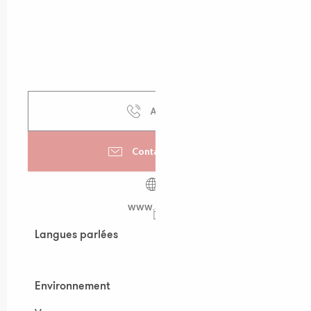
Appeler
Contactez-nous
www.aylg.fr
Langues parlées
Langues parlées
Environnement
Environnement