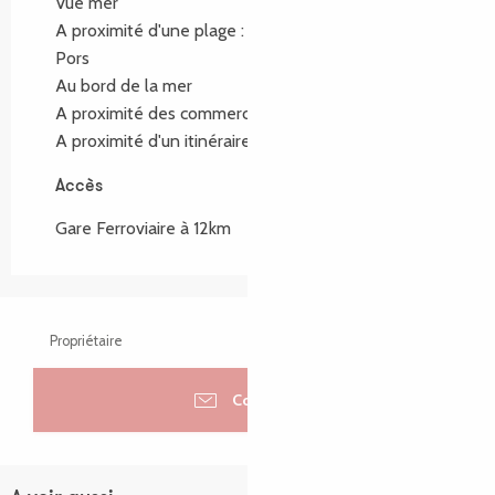
Vue mer
A proximité d'une plage :
St Anne et plage du Coz
Pors
Au bord de la mer
A proximité des commerces
(200m)
A proximité d'un itinéraire de randonnée :
GR34
Accès
Accès
Gare Ferroviaire à 12km
Propriétaire
Contacter