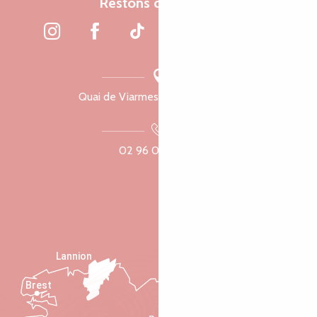
Restons connectés
Quai de Viarmes, 22300 Lannion
02 96 05 60 70
Lannion
Brest
Saint-Malo