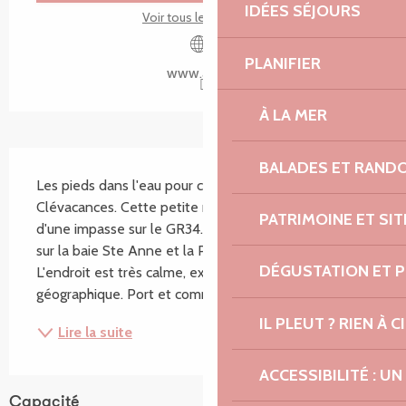
IDÉES SÉJOURS
Voir tous les contacts
PLANIFIER
www.aylg.fr
À LA MER
Description
BALADES ET RAND
Les pieds dans l'eau pour ce très agréable penty 3 
Clévacances. Cette petite maison est située au bas 
PATRIMOINE ET SI
d'une impasse sur le GR34. La vue est très dégagée 
sur la baie Ste Anne et la Presqu'île de Renote. 
DÉGUSTATION ET 
L'endroit est très calme, excellente situation 
géographique. Port et commerces à 200 m. Accès...
IL PLEUT ? RIEN À CI
Lire la suite
ACCESSIBILITÉ : 
Capacité