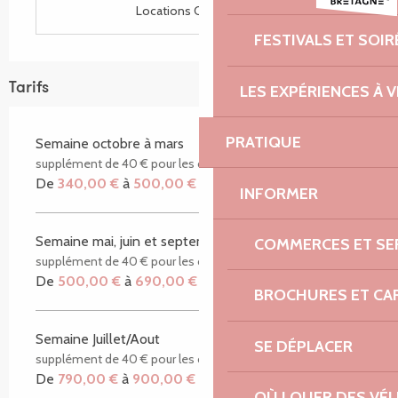
Locations CléVacances
FESTIVALS ET SOIR
Tarifs
LES EXPÉRIENCES À V
PRATIQUE
Semaine octobre à mars
supplément de 40 € pour les charges
De
340,00 €
à
500,00 €
INFORMER
Semaine mai, juin et septembre
COMMERCES ET SE
supplément de 40 € pour les charges
De
500,00 €
à
690,00 €
BROCHURES ET CA
Semaine Juillet/Aout
SE DÉPLACER
supplément de 40 € pour les charges
De
790,00 €
à
900,00 €
OÙ LOUER DES VÉL