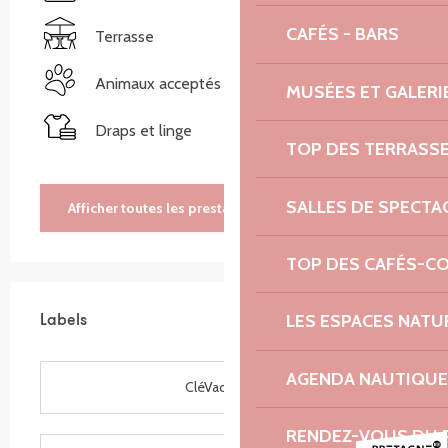
CAFÉS - BARS
Terrasse
Animaux acceptés
MUSÉES ET GALERI
Draps et linge
TOP DES TERRASS
SALLES DE SPECTA
Afficher toutes les prestations
TOP DES CAFÉS-C
Offres de prestations
LES ESPACES NATU
Labels
Labels
AGENDA NAUTIQUE
CléVacances
RENDEZ-VOUS DU 