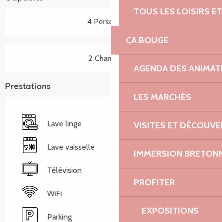
TOUS LES LOISIRS 
4 Personne(s)
ÇA BOUGE
2 Chambre(s)
AGENDA DES ANIMAT
Prestations
LES MARCHÉS
Lave linge
VISITES ET DÉCOUV
Lave vaisselle
IMMERSION BRETON
Télévision
PROFITER
WiFi
EXPOSITIONS
Parking