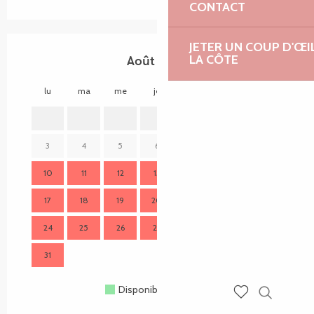
CONTACT
JETER UN COUP D'ŒI
LA CÔTE
Août 2026
lu
ma
me
je
ve
sa
di
lu
1
2
3
4
5
6
7
8
9
7
10
11
12
13
14
15
16
14
17
18
19
20
21
22
23
21
24
25
26
27
28
29
30
28
31
Disponible
Complet
Fermé
Recherch
Voir les favoris