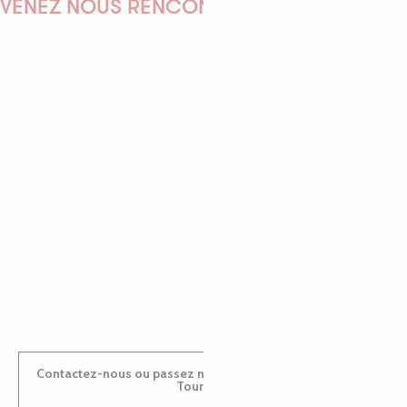
VENEZ NOUS RENCONTRER !
EMILIE
MARINE
ANTOINE
Contactez-nous ou passez nous voir dans nos Offices de
Tourisme