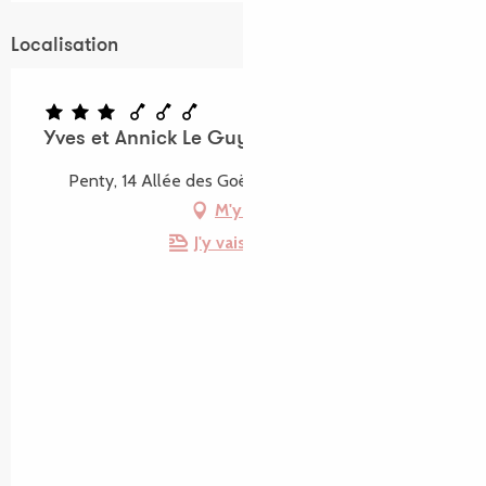
Localisation
Yves et Annick Le Guyader - Penty
Penty, 14 Allée des Goëlands, 22730 Trégastel
M'y rendre
J'y vais en train !