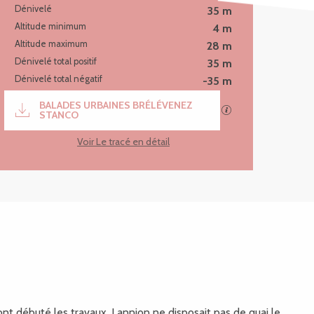
Dénivelé
35 m
Altitude minimum
4 m
Altitude maximum
28 m
Dénivelé total positif
35 m
Dénivelé total négatif
-35 m
Documentation
BALADES URBAINES BRÉLÉVENEZ
SECTIONS.TOURIS
STANCO
Voir Le tracé en détail
 ont débuté les travaux, Lannion ne disposait pas de quai le