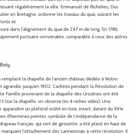
issant régulièrement la ville. Emmanuel de Richelieu, Duc
outier en Bretagne, ordonne les travaux du quai, suivant les
Ponts et
sure dans l’alignement du quai de 247 m de long. En 1786,
quipement portuaire convenable, comparable à ceux des autres
 Baly
8 a remplacé la chapelle de l’ancien château dédiée à Notre-
t agrandie, jusqu’en 1902. Cachées pendant la Révolution de
nte Famille provenant de la chapelle des Ursulines ont été
825 (sur la chapelle, on observe les 4 niches vides). Une
se apparaître un plafond voûté en bois, intact, datant du XVIe
eues d’hermines peintes, symbole de l’indépendance de la
drapeau français, qui sert de girouette, a été placé en haut de
0, marquant l’attachement des Lannionnais à cette révolution. Il