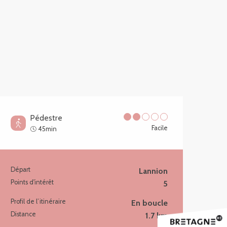
Pédestre
Facile
45min
Départ
Lannion
Informations pratiques
Points d'intérêt
5
Profil de l’itinéraire
En boucle
Distance
1.7 km