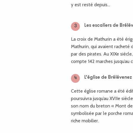
y est resté depuis...
Les escaliers de Brélé
3
La croix de Mathurin a été éri
Mathurin, qui avaient racheté 
par des pirates. Au XIXe siècle,
compte 142 marches jusqu’au ci
L’église de Brélévenez
4
Cette église romane a été édif
poursuivra jusqu’au XVIIe siècle
son nom du breton « Mont de li
symbolisée par le porche roman
riche mobilier.