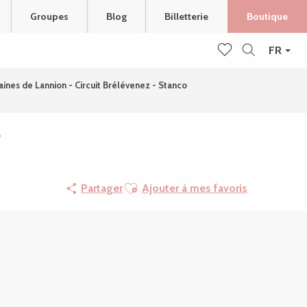
Groupes
Blog
Billetterie
Boutique
FR
Recherche
Voir les favoris
ines de Lannion - Circuit Brélévenez - Stanco
o
Ajouter aux favoris
Partager
Ajouter à mes favoris
Points d'intérêt