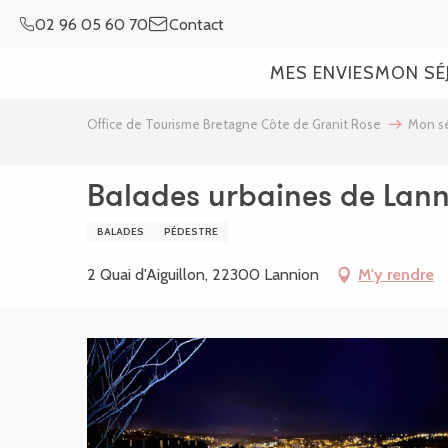
Aller
02 96 05 60 70
Contact
au
contenu
MES ENVIES
MON SÉ
principal
Office de Tourisme Bretagne Côte de Granit Rose
Mon sé
Balades urbaines de Lanni
BALADES
PÉDESTRE
2 Quai d'Aiguillon, 22300 Lannion
M'y rendre