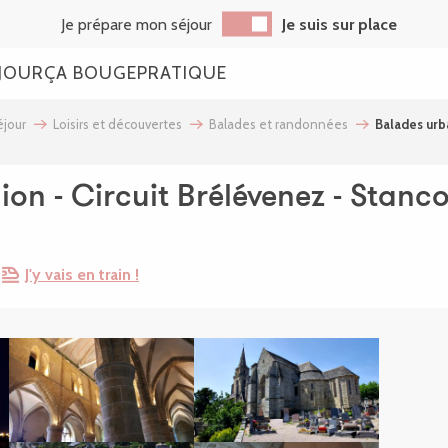
Je prépare mon séjour
Je suis sur place
JOUR
ÇA BOUGE
PRATIQUE
jour
Loisirs et découvertes
Balades et randonnées
Balades urba
on - Circuit Brélévenez - Stanc
J'y vais en train !