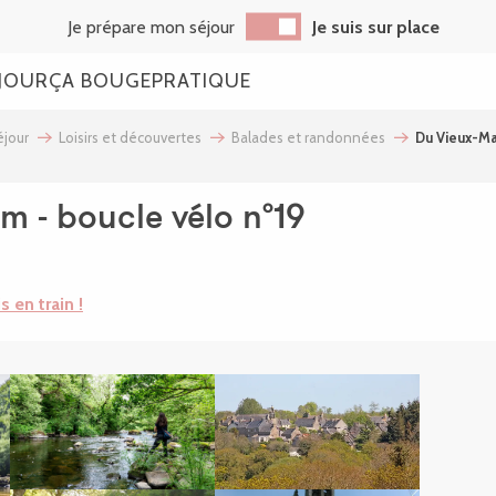
Je prépare mon séjour
Je suis sur place
JOUR
ÇA BOUGE
PRATIQUE
jour
Loisirs et découvertes
Balades et randonnées
Du Vieux-Ma
m - boucle vélo n°19
is en train !