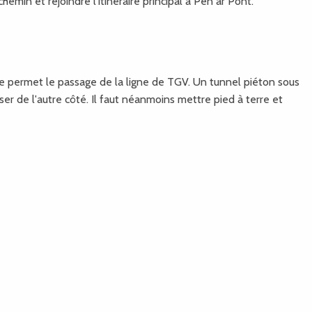
hemin et rejoindre l'itinéraire principal à Pen ar Pont.
re permet le passage de la ligne de TGV. Un tunnel piéton sous
r de l'autre côté. Il faut néanmoins mettre pied à terre et