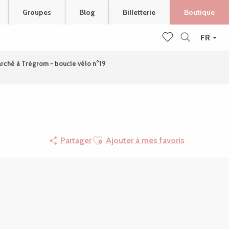
Groupes
Blog
Billetterie
Boutique
FR
Recherche
Voir les favoris
rché à Trégrom - boucle vélo n°19
Ajouter aux favoris
Partager
Ajouter à mes favoris
Points d'intérêt