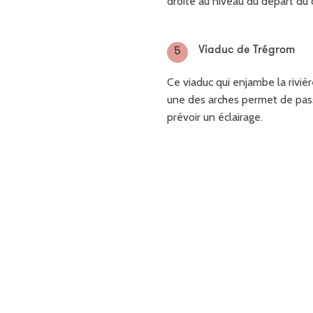
droite au niveau du départ du c
Viaduc de Trégrom
5
Ce viaduc qui enjambe la riviè
une des arches permet de passe
prévoir un éclairage.