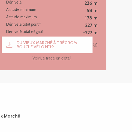
Dénivelé
226 m
Altitude minimum
58 m
Altitude maximum
178 m
Dénivelé total positif
227 m
Dénivelé total négatif
-227 m
Documentation
DU VIEUX MARCHÉ À TRÉGROM
SECTIONS.TOURIS
BOUCLE VÉLO N°19
Voir Le tracé en détail
eux-Marché