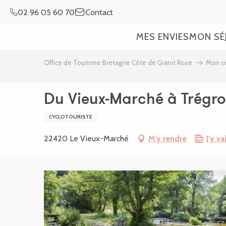
Aller
02 96 05 60 70
Contact
au
contenu
MES ENVIES
MON SÉ
principal
Office de Tourisme Bretagne Côte de Granit Rose
Mon sé
Du Vieux-Marché à Trégro
CYCLOTOURISTE
22420 Le Vieux-Marché
M'y rendre
J'y va